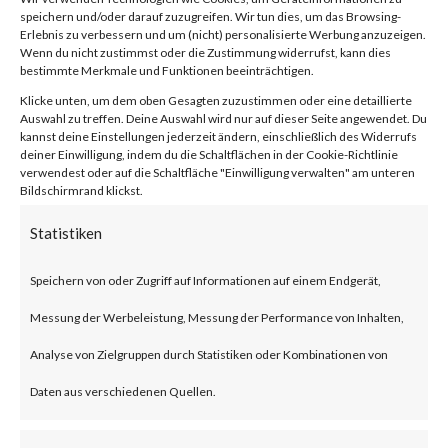
Vulnerability
speichern und/oder darauf zuzugreifen. Wir tun dies, um das Browsing-
Erlebnis zu verbessern und um (nicht) personalisierte Werbung anzuzeigen.
Wenn du nicht zustimmst oder die Zustimmung widerrufst, kann dies
(CVE-2024-
bestimmte Merkmale und Funktionen beeinträchtigen.
Klicke unten, um dem oben Gesagten zuzustimmen oder eine detaillierte
Auswahl zu treffen. Deine Auswahl wird nur auf dieser Seite angewendet. Du
21410)
kannst deine Einstellungen jederzeit ändern, einschließlich des Widerrufs
deiner Einwilligung, indem du die Schaltflächen in der Cookie-Richtlinie
verwendest oder auf die Schaltfläche "Einwilligung verwalten" am unteren
Bildschirmrand klickst.
von
|
18. Feb. 2024
|
Unkategorisiert
|
0 Kommentare
Statistiken
Speichern von oder Zugriff auf Informationen auf einem Endgerät,
Facebook
0
Messung der Werbeleistung, Messung der Performance von Inhalten,
Analyse von Zielgruppen durch Statistiken oder Kombinationen von
What is the Vulnerability?
Daten aus verschiedenen Quellen.
Microsoft disclosed a critical