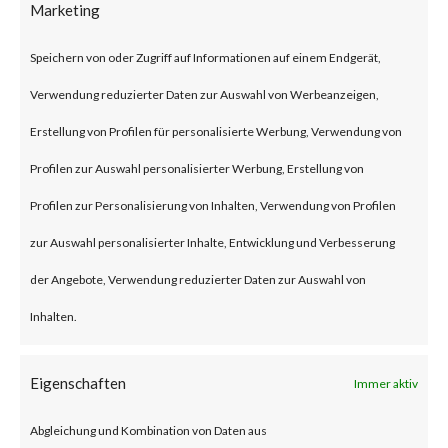
Marketing
security flaw in the Exchange
Server. Tracked as CVE-2024-
Speichern von oder Zugriff auf Informationen auf einem Endgerät,
21410, the issue has been
Verwendung reduzierter Daten zur Auswahl von Werbeanzeigen,
described as a privilege
Erstellung von Profilen für personalisierte Werbung, Verwendung von
escalation vulnerability. This
Profilen zur Auswahl personalisierter Werbung, Erstellung von
security flaw can let remote
Profilen zur Personalisierung von Inhalten, Verwendung von Profilen
unauthenticated threat actors
zur Auswahl personalisierter Inhalte, Entwicklung und Verbesserung
escalate privileges in NTLM
der Angebote, Verwendung reduzierter Daten zur Auswahl von
relay attacks against vulnerable
Inhalten.
Exchange Servers. Microsoft
reported that the flaw has been
Eigenschaften
Immer aktiv
actively exploited in the wild.
Abgleichung und Kombination von Daten aus