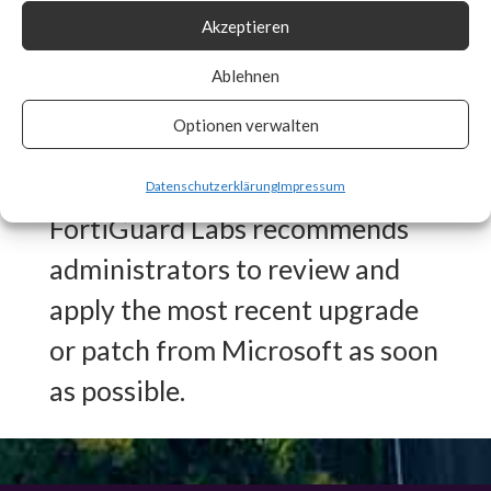
Akzeptieren
Signature in place for CVE-
2024-21410 to detect any
Ablehnen
vulnerable systems and auto
Optionen verwalten
patch if enabled.
Datenschutzerklärung
Impressum
FortiGuard Labs recommends
administrators to review and
apply the most recent upgrade
or patch from Microsoft as soon
as possible.