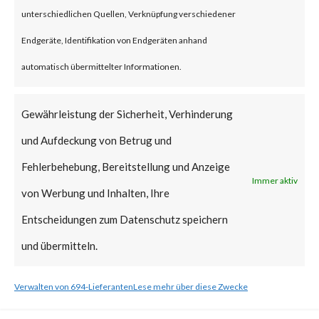
unterschiedlichen Quellen, Verknüpfung verschiedener
What is the Vendor Solution?
Endgeräte, Identifikation von Endgeräten anhand
Microsoft released a patch on
automatisch übermittelter Informationen.
Feb 13, 2024, as part of its
Gewährleistung der Sicherheit, Verhinderung
Patch Tuesday updates. Please
und Aufdeckung von Betrug und
follow the link to learn more
Fehlerbehebung, Bereitstellung und Anzeige
about mitigation steps. [ Link ]
Immer aktiv
von Werbung und Inhalten, Ihre
What FortiGuard Coverage is
Entscheidungen zum Datenschutz speichern
available?
und übermitteln.
FortiGuard Labs has an
Verwalten von 694-Lieferanten
Lese mehr über diese Zwecke
Endpoint Vulnerability