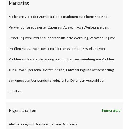
Marketing
security flaw in the Exchange
Server. Tracked as CVE-2024-
Speichern von oder Zugriff auf Informationen auf einem Endgerät,
21410, the issue has been
Verwendung reduzierter Daten zur Auswahl von Werbeanzeigen,
described as a privilege
Erstellung von Profilen für personalisierte Werbung, Verwendung von
escalation vulnerability. This
Profilen zur Auswahl personalisierter Werbung, Erstellung von
security flaw can let remote
Profilen zur Personalisierung von Inhalten, Verwendung von Profilen
unauthenticated threat actors
zur Auswahl personalisierter Inhalte, Entwicklung und Verbesserung
escalate privileges in NTLM
der Angebote, Verwendung reduzierter Daten zur Auswahl von
relay attacks against vulnerable
Inhalten.
Exchange Servers. Microsoft
reported that the flaw has been
Eigenschaften
Immer aktiv
actively exploited in the wild.
Abgleichung und Kombination von Daten aus