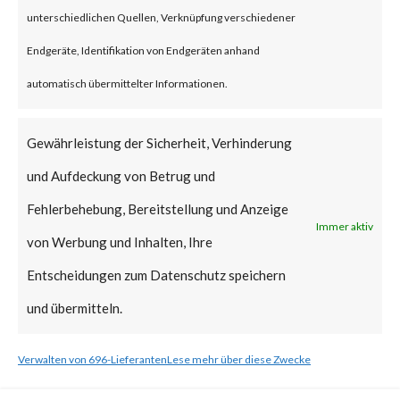
unterschiedlichen Quellen, Verknüpfung verschiedener
What is the Vendor Solution?
Endgeräte, Identifikation von Endgeräten anhand
Microsoft released a patch on
automatisch übermittelter Informationen.
Feb 13, 2024, as part of its
Gewährleistung der Sicherheit, Verhinderung
Patch Tuesday updates. Please
und Aufdeckung von Betrug und
follow the link to learn more
Fehlerbehebung, Bereitstellung und Anzeige
about mitigation steps. [ Link ]
Immer aktiv
von Werbung und Inhalten, Ihre
What FortiGuard Coverage is
Entscheidungen zum Datenschutz speichern
available?
und übermitteln.
FortiGuard Labs has an
Verwalten von 696-Lieferanten
Lese mehr über diese Zwecke
Endpoint Vulnerability