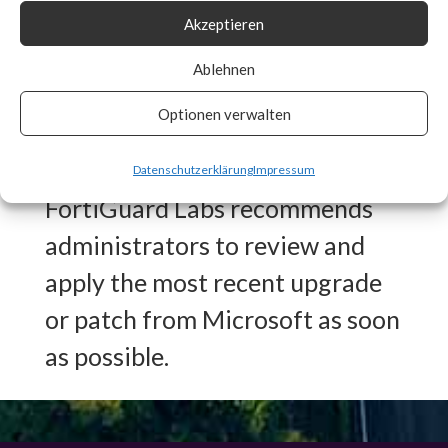
Akzeptieren
Signature in place for CVE-
2024-21410 to detect any
Ablehnen
vulnerable systems and auto
Optionen verwalten
patch if enabled.
Datenschutzerklärung
Impressum
FortiGuard Labs recommends
administrators to review and
apply the most recent upgrade
or patch from Microsoft as soon
as possible.