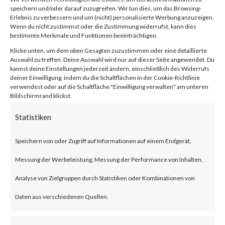
Vulnerability
speichern und/oder darauf zuzugreifen. Wir tun dies, um das Browsing-
Erlebnis zu verbessern und um (nicht) personalisierte Werbung anzuzeigen.
Wenn du nicht zustimmst oder die Zustimmung widerrufst, kann dies
(CVE-2024-
bestimmte Merkmale und Funktionen beeinträchtigen.
Klicke unten, um dem oben Gesagten zuzustimmen oder eine detaillierte
Auswahl zu treffen. Deine Auswahl wird nur auf dieser Seite angewendet. Du
21410)
kannst deine Einstellungen jederzeit ändern, einschließlich des Widerrufs
deiner Einwilligung, indem du die Schaltflächen in der Cookie-Richtlinie
verwendest oder auf die Schaltfläche "Einwilligung verwalten" am unteren
Bildschirmrand klickst.
von
|
18. Feb. 2024
|
Unkategorisiert
|
0 Kommentare
Statistiken
Speichern von oder Zugriff auf Informationen auf einem Endgerät,
Facebook
0
Messung der Werbeleistung, Messung der Performance von Inhalten,
Analyse von Zielgruppen durch Statistiken oder Kombinationen von
What is the Vulnerability?
Daten aus verschiedenen Quellen.
Microsoft disclosed a critical