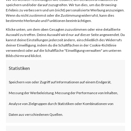
Vulnerability
speichern und/oder darauf zuzugreifen. Wir tun dies, um das Browsing-
Erlebnis zu verbessern und um (nicht) personalisierte Werbung anzuzeigen.
Wenn du nicht zustimmst oder die Zustimmung widerrufst, kann dies
(CVE-2024-
bestimmte Merkmale und Funktionen beeinträchtigen.
Klicke unten, um dem oben Gesagten zuzustimmen oder eine detaillierte
Auswahl zu treffen. Deine Auswahl wird nur auf dieser Seite angewendet. Du
21410)
kannst deine Einstellungen jederzeit ändern, einschließlich des Widerrufs
deiner Einwilligung, indem du die Schaltflächen in der Cookie-Richtlinie
verwendest oder auf die Schaltfläche "Einwilligung verwalten" am unteren
Bildschirmrand klickst.
von
|
19. Feb. 2024
|
Unkategorisiert
|
0 Kommentare
Statistiken
Speichern von oder Zugriff auf Informationen auf einem Endgerät,
Facebook
0
Messung der Werbeleistung, Messung der Performance von Inhalten,
Analyse von Zielgruppen durch Statistiken oder Kombinationen von
What is the Vulnerability?
Daten aus verschiedenen Quellen.
Microsoft disclosed a critical