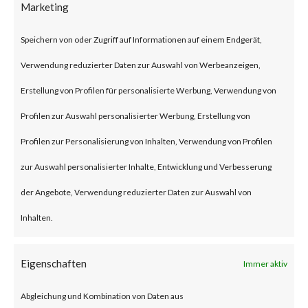
Marketing
security flaw in the Exchange
Server. Tracked as CVE-2024-
Speichern von oder Zugriff auf Informationen auf einem Endgerät,
21410, the issue has been
Verwendung reduzierter Daten zur Auswahl von Werbeanzeigen,
described as a privilege
Erstellung von Profilen für personalisierte Werbung, Verwendung von
escalation vulnerability. This
Profilen zur Auswahl personalisierter Werbung, Erstellung von
security flaw can let remote
Profilen zur Personalisierung von Inhalten, Verwendung von Profilen
unauthenticated threat actors
zur Auswahl personalisierter Inhalte, Entwicklung und Verbesserung
escalate privileges in NTLM
der Angebote, Verwendung reduzierter Daten zur Auswahl von
relay attacks against vulnerable
Inhalten.
Exchange Servers. Microsoft
reported that the flaw has been
Eigenschaften
Immer aktiv
actively exploited in the wild.
Abgleichung und Kombination von Daten aus