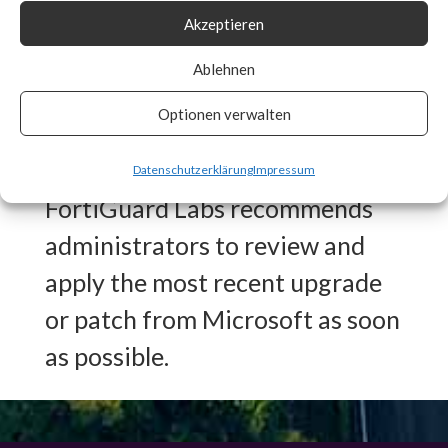
Akzeptieren
Signature in place for CVE-
2024-21410 to detect any
Ablehnen
vulnerable systems and auto
Optionen verwalten
patch if enabled.
Datenschutzerklärung
Impressum
FortiGuard Labs recommends
administrators to review and
apply the most recent upgrade
or patch from Microsoft as soon
as possible.