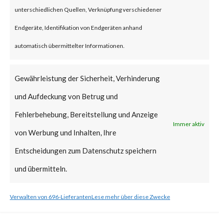
unterschiedlichen Quellen, Verknüpfung verschiedener
What is the Vendor Solution?
Endgeräte, Identifikation von Endgeräten anhand
Microsoft released a patch on
automatisch übermittelter Informationen.
Feb 13, 2024, as part of its
Gewährleistung der Sicherheit, Verhinderung
Patch Tuesday updates. Please
und Aufdeckung von Betrug und
follow the link to learn more
Fehlerbehebung, Bereitstellung und Anzeige
about mitigation steps. [ Link ]
Immer aktiv
von Werbung und Inhalten, Ihre
What FortiGuard Coverage is
Entscheidungen zum Datenschutz speichern
available?
und übermitteln.
FortiGuard Labs has an
Verwalten von 696-Lieferanten
Lese mehr über diese Zwecke
Endpoint Vulnerability