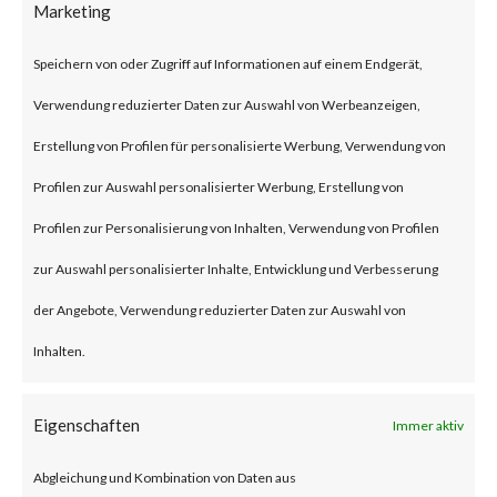
Marketing
security flaw in the Exchange
Server. Tracked as CVE-2024-
Speichern von oder Zugriff auf Informationen auf einem Endgerät,
21410, the issue has been
Verwendung reduzierter Daten zur Auswahl von Werbeanzeigen,
described as a privilege
Erstellung von Profilen für personalisierte Werbung, Verwendung von
escalation vulnerability. This
Profilen zur Auswahl personalisierter Werbung, Erstellung von
security flaw can let remote
Profilen zur Personalisierung von Inhalten, Verwendung von Profilen
unauthenticated threat actors
zur Auswahl personalisierter Inhalte, Entwicklung und Verbesserung
escalate privileges in NTLM
der Angebote, Verwendung reduzierter Daten zur Auswahl von
relay attacks against vulnerable
Inhalten.
Exchange Servers. Microsoft
reported that the flaw has been
Eigenschaften
Immer aktiv
actively exploited in the wild.
Abgleichung und Kombination von Daten aus