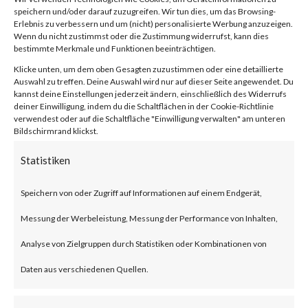
Vulnerability
speichern und/oder darauf zuzugreifen. Wir tun dies, um das Browsing-
Erlebnis zu verbessern und um (nicht) personalisierte Werbung anzuzeigen.
Wenn du nicht zustimmst oder die Zustimmung widerrufst, kann dies
(CVE-2024-
bestimmte Merkmale und Funktionen beeinträchtigen.
Klicke unten, um dem oben Gesagten zuzustimmen oder eine detaillierte
Auswahl zu treffen. Deine Auswahl wird nur auf dieser Seite angewendet. Du
21410)
kannst deine Einstellungen jederzeit ändern, einschließlich des Widerrufs
deiner Einwilligung, indem du die Schaltflächen in der Cookie-Richtlinie
verwendest oder auf die Schaltfläche "Einwilligung verwalten" am unteren
Bildschirmrand klickst.
von
|
19. Feb. 2024
|
Unkategorisiert
|
0 Kommentare
Statistiken
Speichern von oder Zugriff auf Informationen auf einem Endgerät,
Facebook
0
Messung der Werbeleistung, Messung der Performance von Inhalten,
Analyse von Zielgruppen durch Statistiken oder Kombinationen von
What is the Vulnerability?
Daten aus verschiedenen Quellen.
Microsoft disclosed a critical