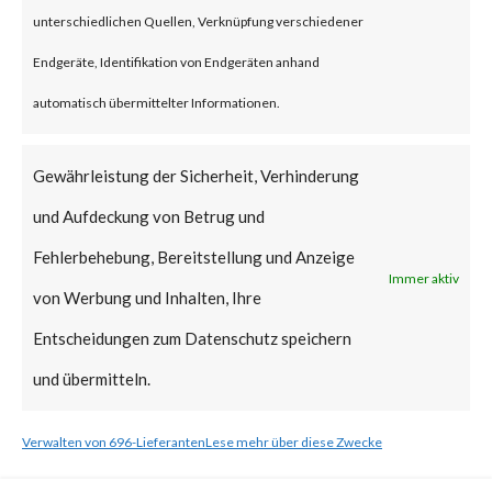
unterschiedlichen Quellen, Verknüpfung verschiedener
What is the Vendor Solution?
Endgeräte, Identifikation von Endgeräten anhand
Microsoft released a patch on
automatisch übermittelter Informationen.
Feb 13, 2024, as part of its
Gewährleistung der Sicherheit, Verhinderung
Patch Tuesday updates. Please
und Aufdeckung von Betrug und
follow the link to learn more
Fehlerbehebung, Bereitstellung und Anzeige
about mitigation steps. [ Link ]
Immer aktiv
von Werbung und Inhalten, Ihre
What FortiGuard Coverage is
Entscheidungen zum Datenschutz speichern
available?
und übermitteln.
FortiGuard Labs has an
Verwalten von 696-Lieferanten
Lese mehr über diese Zwecke
Endpoint Vulnerability