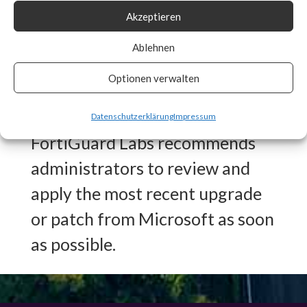
Akzeptieren
Signature in place for CVE-
2024-21410 to detect any
Ablehnen
vulnerable systems and auto
Optionen verwalten
patch if enabled.
Datenschutzerklärung
Impressum
FortiGuard Labs recommends
administrators to review and
apply the most recent upgrade
or patch from Microsoft as soon
as possible.