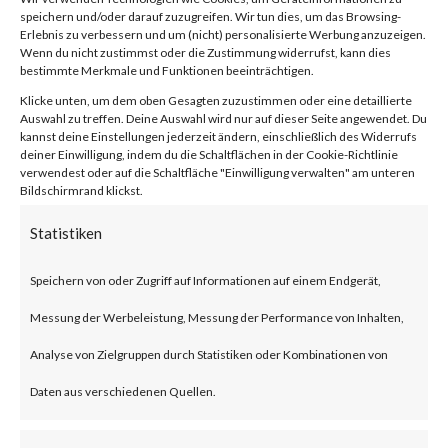
Vulnerability
speichern und/oder darauf zuzugreifen. Wir tun dies, um das Browsing-
Erlebnis zu verbessern und um (nicht) personalisierte Werbung anzuzeigen.
Wenn du nicht zustimmst oder die Zustimmung widerrufst, kann dies
(CVE-2024-
bestimmte Merkmale und Funktionen beeinträchtigen.
Klicke unten, um dem oben Gesagten zuzustimmen oder eine detaillierte
Auswahl zu treffen. Deine Auswahl wird nur auf dieser Seite angewendet. Du
21410)
kannst deine Einstellungen jederzeit ändern, einschließlich des Widerrufs
deiner Einwilligung, indem du die Schaltflächen in der Cookie-Richtlinie
verwendest oder auf die Schaltfläche "Einwilligung verwalten" am unteren
Bildschirmrand klickst.
von
|
19. Feb. 2024
|
Unkategorisiert
|
0 Kommentare
Statistiken
Speichern von oder Zugriff auf Informationen auf einem Endgerät,
Facebook
0
Messung der Werbeleistung, Messung der Performance von Inhalten,
Analyse von Zielgruppen durch Statistiken oder Kombinationen von
What is the Vulnerability?
Daten aus verschiedenen Quellen.
Microsoft disclosed a critical