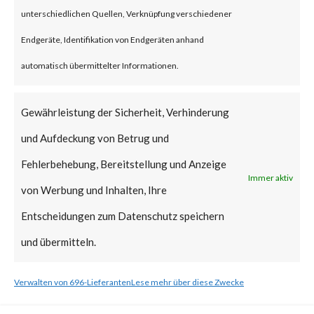
unterschiedlichen Quellen, Verknüpfung verschiedener
What is the Vendor Solution?
Endgeräte, Identifikation von Endgeräten anhand
Microsoft released a patch on
automatisch übermittelter Informationen.
Feb 13, 2024, as part of its
Gewährleistung der Sicherheit, Verhinderung
Patch Tuesday updates. Please
und Aufdeckung von Betrug und
follow the link to learn more
Fehlerbehebung, Bereitstellung und Anzeige
about mitigation steps. [ Link ]
Immer aktiv
von Werbung und Inhalten, Ihre
What FortiGuard Coverage is
Entscheidungen zum Datenschutz speichern
available?
und übermitteln.
FortiGuard Labs has an
Verwalten von 696-Lieferanten
Lese mehr über diese Zwecke
Endpoint Vulnerability