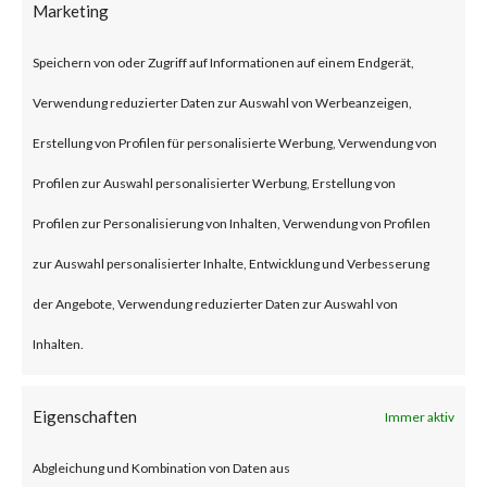
Marketing
security flaw in the Exchange
Server. Tracked as CVE-2024-
Speichern von oder Zugriff auf Informationen auf einem Endgerät,
21410, the issue has been
Verwendung reduzierter Daten zur Auswahl von Werbeanzeigen,
described as a privilege
Erstellung von Profilen für personalisierte Werbung, Verwendung von
escalation vulnerability. This
Profilen zur Auswahl personalisierter Werbung, Erstellung von
security flaw can let remote
Profilen zur Personalisierung von Inhalten, Verwendung von Profilen
unauthenticated threat actors
zur Auswahl personalisierter Inhalte, Entwicklung und Verbesserung
escalate privileges in NTLM
der Angebote, Verwendung reduzierter Daten zur Auswahl von
relay attacks against vulnerable
Inhalten.
Exchange Servers. Microsoft
reported that the flaw has been
Eigenschaften
Immer aktiv
actively exploited in the wild.
Abgleichung und Kombination von Daten aus