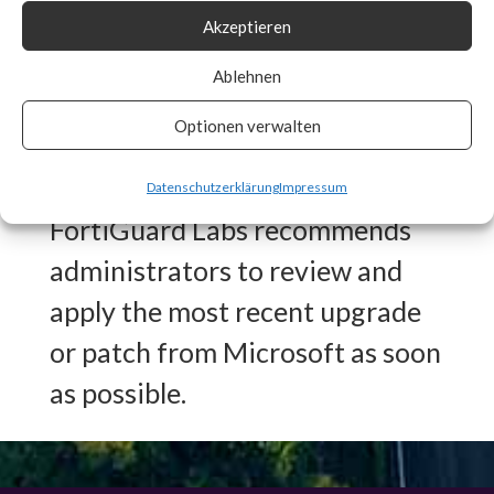
Akzeptieren
Signature in place for CVE-
2024-21410 to detect any
Ablehnen
vulnerable systems and auto
Optionen verwalten
patch if enabled.
Datenschutzerklärung
Impressum
FortiGuard Labs recommends
administrators to review and
apply the most recent upgrade
or patch from Microsoft as soon
as possible.