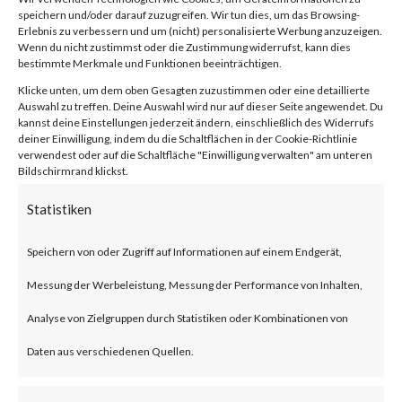
Vulnerability
speichern und/oder darauf zuzugreifen. Wir tun dies, um das Browsing-
Erlebnis zu verbessern und um (nicht) personalisierte Werbung anzuzeigen.
Wenn du nicht zustimmst oder die Zustimmung widerrufst, kann dies
(CVE-2024-
bestimmte Merkmale und Funktionen beeinträchtigen.
Klicke unten, um dem oben Gesagten zuzustimmen oder eine detaillierte
Auswahl zu treffen. Deine Auswahl wird nur auf dieser Seite angewendet. Du
21410)
kannst deine Einstellungen jederzeit ändern, einschließlich des Widerrufs
deiner Einwilligung, indem du die Schaltflächen in der Cookie-Richtlinie
verwendest oder auf die Schaltfläche "Einwilligung verwalten" am unteren
Bildschirmrand klickst.
von
|
20. Feb. 2024
|
Unkategorisiert
|
0 Kommentare
Statistiken
Speichern von oder Zugriff auf Informationen auf einem Endgerät,
Facebook
0
Messung der Werbeleistung, Messung der Performance von Inhalten,
Analyse von Zielgruppen durch Statistiken oder Kombinationen von
What is the Vulnerability?
Daten aus verschiedenen Quellen.
Microsoft disclosed a critical