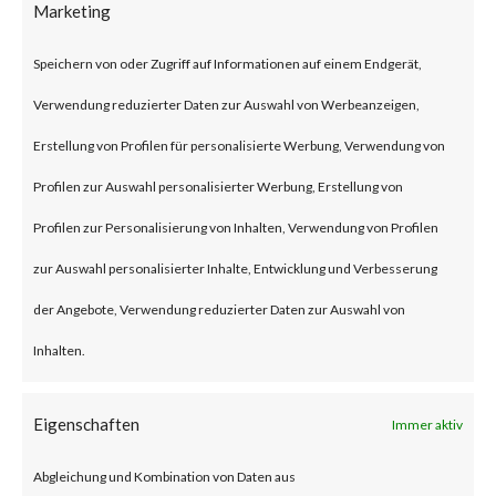
Marketing
security flaw in the Exchange
Server. Tracked as CVE-2024-
Speichern von oder Zugriff auf Informationen auf einem Endgerät,
21410, the issue has been
Verwendung reduzierter Daten zur Auswahl von Werbeanzeigen,
described as a privilege
Erstellung von Profilen für personalisierte Werbung, Verwendung von
escalation vulnerability. This
Profilen zur Auswahl personalisierter Werbung, Erstellung von
security flaw can let remote
Profilen zur Personalisierung von Inhalten, Verwendung von Profilen
unauthenticated threat actors
zur Auswahl personalisierter Inhalte, Entwicklung und Verbesserung
escalate privileges in NTLM
der Angebote, Verwendung reduzierter Daten zur Auswahl von
relay attacks against vulnerable
Inhalten.
Exchange Servers. Microsoft
reported that the flaw has been
Eigenschaften
Immer aktiv
actively exploited in the wild.
Abgleichung und Kombination von Daten aus