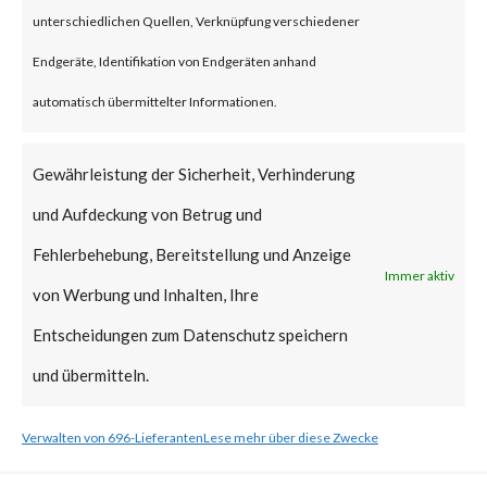
unterschiedlichen Quellen, Verknüpfung verschiedener
What is the Vendor Solution?
Endgeräte, Identifikation von Endgeräten anhand
Microsoft released a patch on
automatisch übermittelter Informationen.
Feb 13, 2024, as part of its
Gewährleistung der Sicherheit, Verhinderung
Patch Tuesday updates. Please
und Aufdeckung von Betrug und
follow the link to learn more
Fehlerbehebung, Bereitstellung und Anzeige
about mitigation steps. [ Link ]
Immer aktiv
von Werbung und Inhalten, Ihre
What FortiGuard Coverage is
Entscheidungen zum Datenschutz speichern
available?
und übermitteln.
FortiGuard Labs has an
Verwalten von 696-Lieferanten
Lese mehr über diese Zwecke
Endpoint Vulnerability