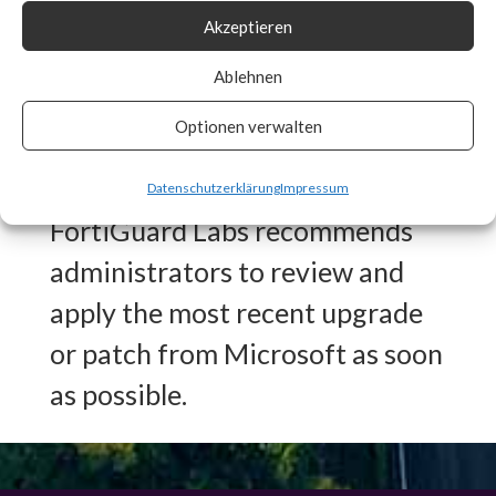
Akzeptieren
Signature in place for CVE-
2024-21410 to detect any
Ablehnen
vulnerable systems and auto
Optionen verwalten
patch if enabled.
Datenschutzerklärung
Impressum
FortiGuard Labs recommends
administrators to review and
apply the most recent upgrade
or patch from Microsoft as soon
as possible.