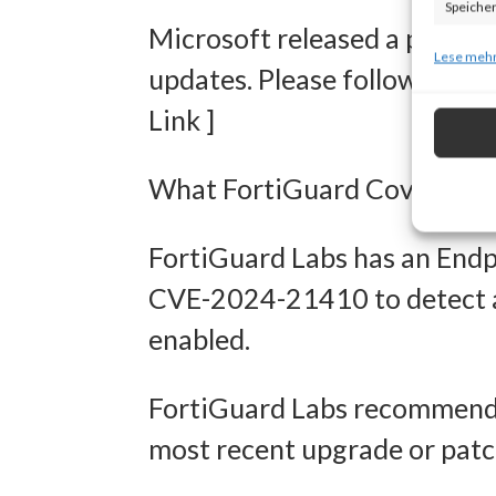
Speicher
Microsoft released a patch o
zur Ausw
Lese mehr
updates. Please follow the li
Verwendu
Link ]
Personal
Entwick
What FortiGuard Coverage is
Inhalten
FortiGuard Labs has an Endpo
Eigens
CVE-2024-21410 to detect a
enabled.
Abgleich
verschie
FortiGuard Labs recommends
übermitt
most recent upgrade or patc
Gewähr