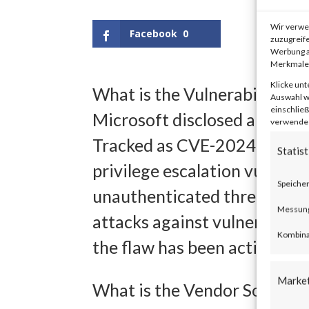
Wir verwe
Facebook
0
zuzugreife
Werbung a
Merkmale 
Klicke unt
What is the Vulnerability?
Auswahl wi
einschließ
Microsoft disclosed a critica
verwendest
Tracked as CVE-2024-21410, 
Statist
privilege escalation vulnerab
Speicher
unauthenticated threat acto
Messung 
attacks against vulnerable 
Kombina
the flaw has been actively ex
Marke
What is the Vendor Solution