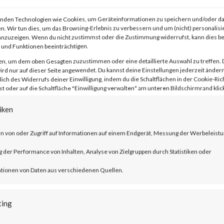
nden Technologien wie Cookies, um Geräteinformationen zu speichern und/oder da
n. Wir tun dies, um das Browsing-Erlebnis zu verbessern und um (nicht) personalisi
nzuzeigen. Wenn du nicht zustimmst oder die Zustimmung widerrufst, kann dies 
und Funktionen beeinträchtigen.
en, um dem oben Gesagten zuzustimmen oder eine detaillierte Auswahl zu treffen. 
rd nur auf dieser Seite angewendet. Du kannst deine Einstellungen jederzeit ändern
lich des Widerrufs deiner Einwilligung, indem du die Schaltflächen in der Cookie-Rich
l security flaw in the Exchange Server.
 oder auf die Schaltfläche "Einwilligung verwalten" am unteren Bildschirmrand klick
the issue has been described as a
iken
ility. This security flaw can let remote
n von oder Zugriff auf Informationen auf einem Endgerät, Messung der Werbeleistu
rs escalate privileges in NTLM relay
der Performance von Inhalten, Analyse von Zielgruppen durch Statistiken oder
Exchange Servers. Microsoft reported tha
tionen von Daten aus verschiedenen Quellen.
ploited in the wild.
ting
?