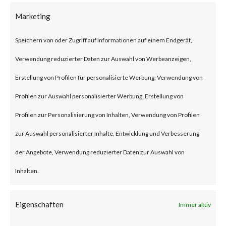
on compromised machines and
Marketing
have victimized multiple
organizations. Fantasy wiper is
Speichern von oder Zugriff auf Informationen auf einem Endgerät,
believed to have been deployed
Verwendung reduzierter Daten zur Auswahl von Werbeanzeigen,
to the victims’ machines
Erstellung von Profilen für personalisierte Werbung, Verwendung von
through update mechanism of
Profilen zur Auswahl personalisierter Werbung, Erstellung von
an unidentified software
Profilen zur Personalisierung von Inhalten, Verwendung von Profilen
commonly used in the diamond
zur Auswahl personalisierter Inhalte, Entwicklung und Verbesserung
industry, which classifies the
der Angebote, Verwendung reduzierter Daten zur Auswahl von
attack as a supply-chain
Inhalten.
attack.What is Fantasy Wiper?
Eigenschaften
Fantasy wiper is a destructive
Immer aktiv