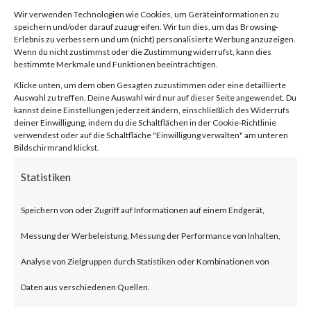
software commonly used in the
Wir verwenden Technologien wie Cookies, um Geräteinformationen zu
diamond industry. The report
speichern und/oder darauf zuzugreifen. Wir tun dies, um das Browsing-
Erlebnis zu verbessern und um (nicht) personalisierte Werbung anzuzeigen.
Wenn du nicht zustimmst oder die Zustimmung widerrufst, kann dies
states that Fantasy wiper
bestimmte Merkmale und Funktionen beeinträchtigen.
victims were observed in South
Klicke unten, um dem oben Gesagten zuzustimmen oder eine detaillierte
Auswahl zu treffen. Deine Auswahl wird nur auf dieser Seite angewendet. Du
Africa, Israel, and Hong Kong.
kannst deine Einstellungen jederzeit ändern, einschließlich des Widerrufs
deiner Einwilligung, indem du die Schaltflächen in der Cookie-Richtlinie
The wiper malware reportedly
verwendest oder auf die Schaltfläche "Einwilligung verwalten" am unteren
Bildschirmrand klickst.
targets over 300 file extensions
Statistiken
for files to overwrite and
delete.Why is this Significant?
Speichern von oder Zugriff auf Informationen auf einem Endgerät,
This is significant because
Messung der Werbeleistung, Messung der Performance von Inhalten,
Fantasy is a new wiper malware
Analyse von Zielgruppen durch Statistiken oder Kombinationen von
that overwrites and deletes files
Daten aus verschiedenen Quellen.