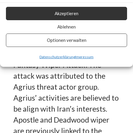
deletes Windows event logs, all
Akzeptieren
files in system drive and file
Ablehnen
system cache memory and
Optionen verwalten
overwrites the Master Boot
Record (MBR).Who is behind the
Datenschutzerklärung
Impressum
Fantasy Wiper Attack?The
attack was attributed to the
Agrius threat actor group.
Agrius’ activities are believed to
be align with Iran’s interests.
Apostle and Deadwood wiper
are previously linked to the