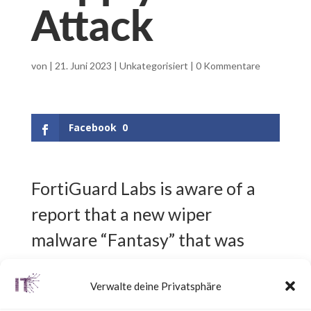
Attack
von
|
21. Juni 2023
|
Unkategorisiert
|
0 Kommentare
Facebook
0
FortiGuard Labs is aware of a
report that a new wiper
malware “Fantasy” that was
deployed by potentially
Verwalte deine Privatsphäre
leveraging an unidentified