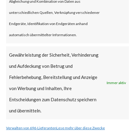
malware that overwrites and
Abgleichung und Kombination von Daten aus
deletes files on compromised
unterschiedlichen Quellen, Verknüpfung verschiedener
machines. Fantasy wiper was
Endgeräte, Identifikation von Endgeräten anhand
reportedly executed using a
automatisch übermittelter Informationen.
batch file dropped by another
malware named “Sandals”.
Gewährleistung der Sicherheit, Verhinderung
Sandals malware leverages
und Aufdeckung von Betrug und
credentials and hostnames
Fehlerbehebung, Bereitstellung und Anzeige
Immer aktiv
collected by the threat actor
von Werbung und Inhalten, Ihre
prior to the deployment of
Entscheidungen zum Datenschutz speichern
Sandals and Fantasy for lateral
und übermitteln.
movement in victim’s
Verwalten von 696-Lieferanten
Lese mehr über diese Zwecke
network.Fantasy wiper also