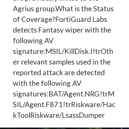
Agrius group.What is the Status
of Coverage?FortiGuard Labs
detects Fantasy wiper with the
following AV
signature:MSIL/KillDisk.I!trOth
er relevant samples used in the
reported attack are detected
with the following AV
signatures:BAT/Agent.NRG!trM
SIL/Agent.F871!trRiskware/Hac
kToolRiskware/LsassDumper