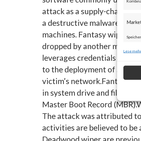
Kombina
attack as a supply-chain at
a destructive malware that 
Marke
machines. Fantasy wiper was 
Speicher
dropped by another malware
zur Ausw
Lese mehr
leverages credentials and ho
Verwendu
to the deployment of Sandal
Personal
victim’s network.Fantasy wip
Entwick
in system drive and file sy
Inhalten
Master Boot Record (MBR).W
The attack was attributed to
Eigens
activities are believed to be 
Abgleich
Deadwood wiper are previous