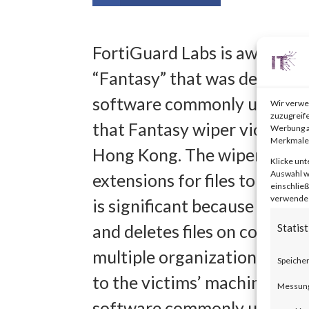
FortiGuard Labs is aware of
“Fantasy” that was deployed 
software commonly used in t
Wir verwe
zuzugreife
that Fantasy wiper victims w
Werbung a
Merkmale 
Hong Kong. The wiper malwar
Klicke unt
Auswahl wi
extensions for files to overw
einschließ
verwendest
is significant because Fanta
and deletes files on compro
Statist
multiple organizations. Fant
Speicher
to the victims’ machines th
Messung 
software commonly used in t