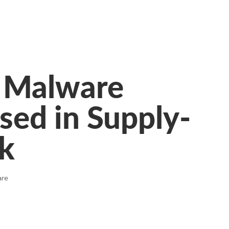
 Malware
sed in Supply-
ck
are