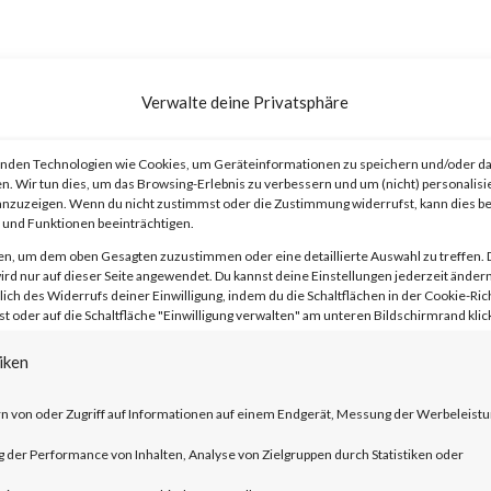
 a report that a new wiper malware
Verwalte deine Privatsphäre
by potentially leveraging an unidentifie
he diamond industry. The report states
nden Technologien wie Cookies, um Geräteinformationen zu speichern und/oder da
n. Wir tun dies, um das Browsing-Erlebnis zu verbessern und um (nicht) personalisi
ere observed in South Africa, Israel, and
nzuzeigen. Wenn du nicht zustimmst oder die Zustimmung widerrufst, kann dies 
und Funktionen beeinträchtigen.
e reportedly targets over 300 file
en, um dem oben Gesagten zuzustimmen oder eine detaillierte Auswahl zu treffen. 
rd nur auf dieser Seite angewendet. Du kannst deine Einstellungen jederzeit ändern
rite and delete.Why is this Significant?Th
lich des Widerrufs deiner Einwilligung, indem du die Schaltflächen in der Cookie-Rich
 oder auf die Schaltfläche "Einwilligung verwalten" am unteren Bildschirmrand klick
sy is a new wiper malware that overwrite
mised machines and have victimized
iken
asy wiper is believed to have been deplo
n von oder Zugriff auf Informationen auf einem Endgerät, Messung der Werbeleistu
rough update mechanism of an unidentifi
der Performance von Inhalten, Analyse von Zielgruppen durch Statistiken oder
he diamond industry, which classifies th