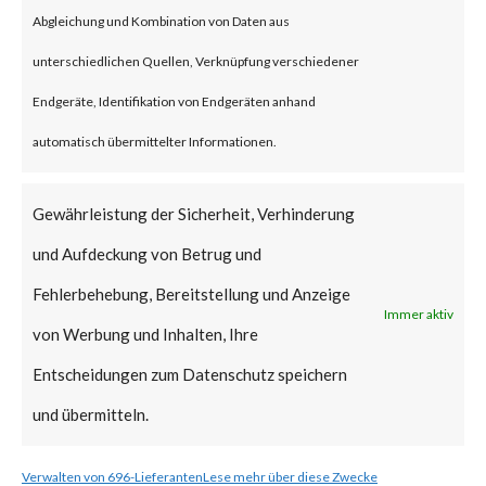
Abgleichung und Kombination von Daten aus
unauthorized access to the
unterschiedlichen Quellen, Verknüpfung verschiedener
vulnerable servers via T3 and
Endgeräte, Identifikation von Endgeräten anhand
IIOP (Oracle proprietary
automatisch übermittelter Informationen.
protocol). The affected
versions are: 12.2.1.3.0,
Gewährleistung der Sicherheit, Verhinderung
12.2.1.4.0 and 14.1.1.0.0.
und Aufdeckung von Betrug und
The vulnerability has a CVSS
Fehlerbehebung, Bereitstellung und Anzeige
base score of 7.5 and attack
Immer aktiv
von Werbung und Inhalten, Ihre
complexity is rated “low” in the
Entscheidungen zum Datenschutz speichern
vendor advisory.
und übermitteln.
Why this is significant?
Verwalten von 696-Lieferanten
Lese mehr über diese Zwecke