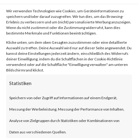
von
|
8. Mai 2023
|
Unkategorisiert
|
0 Kommentare
Wir verwenden Technologien wie Cookies, um Geräteinformationen zu
speichern und/oder darauf zuzugreifen. Wir tun dies, um das Browsing-
Erlebnis zu verbessern und um (nicht) personalisierte Werbung anzuzeigen.
Wenn du nicht zustimmst oder die Zustimmung widerrufst, kann dies
Facebook
0
bestimmte Merkmale und Funktionen beeinträchtigen.
Klicke unten, um dem oben Gesagten zuzustimmen oder eine detaillierte
Auswahl zu treffen. Deine Auswahl wird nur auf dieser Seite angewendet. Du
kannst deine Einstellungen jederzeit ändern, einschließlich des Widerrufs
What is Oracle WebLogic?
deiner Einwilligung, indem du die Schaltflächen in der Cookie-Richtlinie
verwendest oder auf die Schaltfläche "Einwilligung verwalten" am unteren
Bildschirmrand klickst.
Oracle WebLogic is an
Statistiken
enterprise
application server developed by
Speichern von oder Zugriff auf Informationen auf einem Endgerät,
Oracle. According to
Messung der Werbeleistung, Messung der Performance von Inhalten,
6sense.com, the
Analyse von Zielgruppen durch Statistiken oder Kombinationen von
application server is used by
Daten aus verschiedenen Quellen.