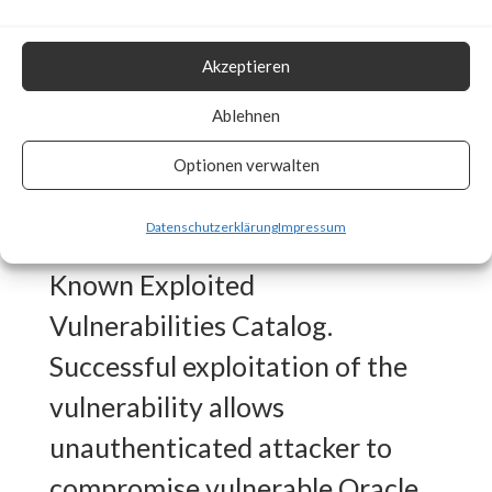
On May 1st, 2023, CISA
Akzeptieren
(Cybersecurity & Infrastructure
Security Agency) added the
Ablehnen
Oracle
Optionen verwalten
WebLogic Server vulnerability
Datenschutzerklärung
Impressum
(CVE-2023-21839) to their
Known Exploited
Vulnerabilities Catalog.
Successful exploitation of the
vulnerability allows
unauthenticated attacker to
compromise vulnerable Oracle