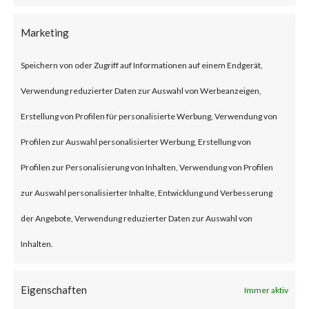
thousands of companies namely
Marketing
AT&T, NTT
Data, Verizon, etc.
Speichern von oder Zugriff auf Informationen auf einem Endgerät,
Verwendung reduzierter Daten zur Auswahl von Werbeanzeigen,
What is the attack?
Erstellung von Profilen für personalisierte Werbung, Verwendung von
Profilen zur Auswahl personalisierter Werbung, Erstellung von
The attack targets
Profilen zur Personalisierung von Inhalten, Verwendung von Profilen
vulnerable Oracle WebLogic
zur Auswahl personalisierter Inhalte, Entwicklung und Verbesserung
Server specifically in Oracle
der Angebote, Verwendung reduzierter Daten zur Auswahl von
Fusion Middleware. The
Inhalten.
vulnerability is tracked under
CVE-2023-21839 and exploits
Eigenschaften
Immer aktiv
the flaw that allows