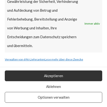
Gewährleistung der Sicherheit, Verhinderung
Automation ControlLogix
und Aufdeckung von Betrug und
EtherNet/IP communication
Fehlerbehebung, Bereitstellung und Anzeige
Immer aktiv
modules. Successful exploitation
von Werbung und Inhalten, Ihre
of a vulnerable system via
Entscheidungen zum Datenschutz speichern
maliciously crafted CIP
und übermitteln.
messages could result in a
Verwalten von 696-Lieferanten
Lese mehr über diese Zwecke
Denial of Service (DoS)
condition. The vulnerability has
Akzeptieren
a CVSS base score of 7.5 and is
Ablehnen
rated high by Rockwell
Automation.
Optionen verwalten