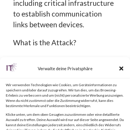
including critical infrastructure
to establish communication
links between devices.
What is the Attack?
CVE-2023-3595 is an out-of-
Verwalte deine Privatsphäre
bounds write vulnerability that
affects the vulnerable 1756
Wir verwenden Technologien wie Cookies, um Geräteinformationen zu
speichern und/oder darauf zuzugreifen. Wir tun dies, um das Browsing-
EN2* and 1756 EN3* series of
Erlebnis zu verbessern und um (nicht) personalisierte Werbung anzuzeigen.
Wenn du nicht zustimmst oder die Zustimmung widerrufst, kann dies
Rockwell Automation
bestimmte Merkmale und Funktionen beeinträchtigen.
ControlLogix EtherNet/IP
Klicke unten, um dem oben Gesagten zuzustimmen oder eine detaillierte
Auswahl zu treffen. Deine Auswahl wird nur auf dieser Seite angewendet. Du
communication modules.
kannst deine Einstellungen jederzeit ändern, einschließlich des Widerrufs