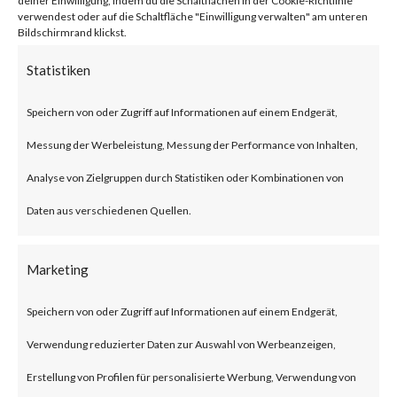
deiner Einwilligung, indem du die Schaltflächen in der Cookie-Richtlinie
Successful exploitation of a
verwendest oder auf die Schaltfläche "Einwilligung verwalten" am unteren
Bildschirmrand klickst.
vulnerable system via
Statistiken
maliciously crafted Common
Industrial Protocol (CIP)
Speichern von oder Zugriff auf Informationen auf einem Endgerät,
messages could allow an
Messung der Werbeleistung, Messung der Performance von Inhalten,
attacker to perform various
Analyse von Zielgruppen durch Statistiken oder Kombinationen von
actions such as manipulating
Daten aus verschiedenen Quellen.
the firmware of a module,
Marketing
adding new functionality to a
module, flushing the module’s
Speichern von oder Zugriff auf Informationen auf einem Endgerät,
memory, forging traffic to and
Verwendung reduzierter Daten zur Auswahl von Werbeanzeigen,
from the module, establishing
Erstellung von Profilen für personalisierte Werbung, Verwendung von