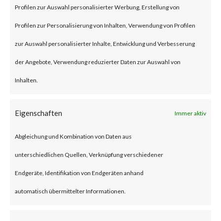
persistence on the module, and
Profilen zur Auswahl personalisierter Werbung, Erstellung von
potentially affecting the
Profilen zur Personalisierung von Inhalten, Verwendung von Profilen
underlying industrial process,
zur Auswahl personalisierter Inhalte, Entwicklung und Verbesserung
which could result in destructive
der Angebote, Verwendung reduzierter Daten zur Auswahl von
or disruptive consequences. The
Inhalten.
vulnerability has a CVSS base
Eigenschaften
Immer aktiv
score of 9.8 and is rated critical
by Rockwell Automation.
Abgleichung und Kombination von Daten aus
unterschiedlichen Quellen, Verknüpfung verschiedener
CVE-2023-3596 is an out-of-
Endgeräte, Identifikation von Endgeräten anhand
bounds write vulnerability that
automatisch übermittelter Informationen.
affects the vulnerable 1756
EN4* series of Rockwell