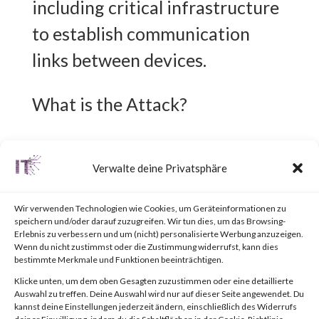
including critical infrastructure
to establish communication
links between devices.
What is the Attack?
CVE-2023-3595 is an out-of-
Verwalte deine Privatsphäre
bounds write vulnerability that
affects the vulnerable 1756
Wir verwenden Technologien wie Cookies, um Geräteinformationen zu
speichern und/oder darauf zuzugreifen. Wir tun dies, um das Browsing-
EN2* and 1756 EN3* series of
Erlebnis zu verbessern und um (nicht) personalisierte Werbung anzuzeigen.
Wenn du nicht zustimmst oder die Zustimmung widerrufst, kann dies
Rockwell Automation
bestimmte Merkmale und Funktionen beeinträchtigen.
ControlLogix EtherNet/IP
Klicke unten, um dem oben Gesagten zuzustimmen oder eine detaillierte
Auswahl zu treffen. Deine Auswahl wird nur auf dieser Seite angewendet. Du
communication modules.
kannst deine Einstellungen jederzeit ändern, einschließlich des Widerrufs