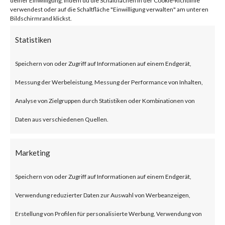
deiner Einwilligung, indem du die Schaltflächen in der Cookie-Richtlinie
Successful exploitation of a
verwendest oder auf die Schaltfläche "Einwilligung verwalten" am unteren
Bildschirmrand klickst.
vulnerable system via
Statistiken
maliciously crafted Common
Industrial Protocol (CIP)
Speichern von oder Zugriff auf Informationen auf einem Endgerät,
messages could allow an
Messung der Werbeleistung, Messung der Performance von Inhalten,
attacker to perform various
Analyse von Zielgruppen durch Statistiken oder Kombinationen von
actions such as manipulating
Daten aus verschiedenen Quellen.
the firmware of a module,
Marketing
adding new functionality to a
module, flushing the module’s
Speichern von oder Zugriff auf Informationen auf einem Endgerät,
memory, forging traffic to and
Verwendung reduzierter Daten zur Auswahl von Werbeanzeigen,
from the module, establishing
Erstellung von Profilen für personalisierte Werbung, Verwendung von