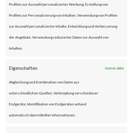
persistence on the module, and
Profilen zur Auswahl personalisierter Werbung, Erstellung von
potentially affecting the
Profilen zur Personalisierung von Inhalten, Verwendung von Profilen
underlying industrial process,
zur Auswahl personalisierter Inhalte, Entwicklung und Verbesserung
which could result in destructive
der Angebote, Verwendung reduzierter Daten zur Auswahl von
or disruptive consequences. The
Inhalten.
vulnerability has a CVSS base
Eigenschaften
Immer aktiv
score of 9.8 and is rated critical
by Rockwell Automation.
Abgleichung und Kombination von Daten aus
unterschiedlichen Quellen, Verknüpfung verschiedener
CVE-2023-3596 is an out-of-
Endgeräte, Identifikation von Endgeräten anhand
bounds write vulnerability that
automatisch übermittelter Informationen.
affects the vulnerable 1756
EN4* series of Rockwell