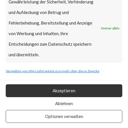
Gewährleistung der Sicherheit, Verhinderung
Automation ControlLogix
und Aufdeckung von Betrug und
EtherNet/IP communication
Fehlerbehebung, Bereitstellung und Anzeige
Immer aktiv
modules. Successful exploitation
von Werbung und Inhalten, Ihre
of a vulnerable system via
Entscheidungen zum Datenschutz speichern
maliciously crafted CIP
und übermitteln.
messages could result in a
Verwalten von 696-Lieferanten
Lese mehr über diese Zwecke
Denial of Service (DoS)
condition. The vulnerability has
Akzeptieren
a CVSS base score of 7.5 and is
Ablehnen
rated high by Rockwell
Automation.
Optionen verwalten