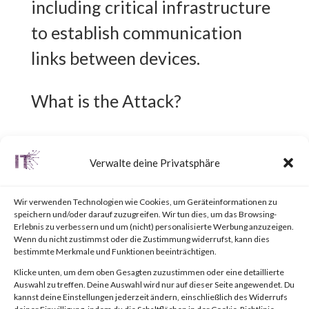
including critical infrastructure
to establish communication
links between devices.
What is the Attack?
CVE-2023-3595 is an out-of-
Verwalte deine Privatsphäre
bounds write vulnerability that
affects the vulnerable 1756
Wir verwenden Technologien wie Cookies, um Geräteinformationen zu
speichern und/oder darauf zuzugreifen. Wir tun dies, um das Browsing-
EN2* and 1756 EN3* series of
Erlebnis zu verbessern und um (nicht) personalisierte Werbung anzuzeigen.
Wenn du nicht zustimmst oder die Zustimmung widerrufst, kann dies
Rockwell Automation
bestimmte Merkmale und Funktionen beeinträchtigen.
ControlLogix EtherNet/IP
Klicke unten, um dem oben Gesagten zuzustimmen oder eine detaillierte
Auswahl zu treffen. Deine Auswahl wird nur auf dieser Seite angewendet. Du
communication modules.
kannst deine Einstellungen jederzeit ändern, einschließlich des Widerrufs