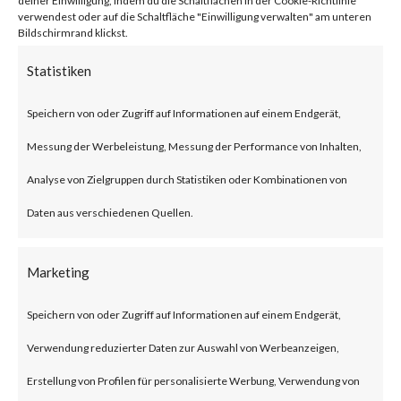
deiner Einwilligung, indem du die Schaltflächen in der Cookie-Richtlinie
Successful exploitation of a
verwendest oder auf die Schaltfläche "Einwilligung verwalten" am unteren
Bildschirmrand klickst.
vulnerable system via
Statistiken
maliciously crafted Common
Industrial Protocol (CIP)
Speichern von oder Zugriff auf Informationen auf einem Endgerät,
messages could allow an
Messung der Werbeleistung, Messung der Performance von Inhalten,
attacker to perform various
Analyse von Zielgruppen durch Statistiken oder Kombinationen von
actions such as manipulating
Daten aus verschiedenen Quellen.
the firmware of a module,
Marketing
adding new functionality to a
module, flushing the module’s
Speichern von oder Zugriff auf Informationen auf einem Endgerät,
memory, forging traffic to and
Verwendung reduzierter Daten zur Auswahl von Werbeanzeigen,
from the module, establishing
Erstellung von Profilen für personalisierte Werbung, Verwendung von