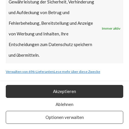
Gewährleistung der Sicherheit, Verhinderung
Automation ControlLogix
und Aufdeckung von Betrug und
EtherNet/IP communication
Fehlerbehebung, Bereitstellung und Anzeige
Immer aktiv
modules. Successful exploitation
von Werbung und Inhalten, Ihre
of a vulnerable system via
Entscheidungen zum Datenschutz speichern
maliciously crafted CIP
und übermitteln.
messages could result in a
Verwalten von 696-Lieferanten
Lese mehr über diese Zwecke
Denial of Service (DoS)
condition. The vulnerability has
Akzeptieren
a CVSS base score of 7.5 and is
Ablehnen
rated high by Rockwell
Automation.
Optionen verwalten