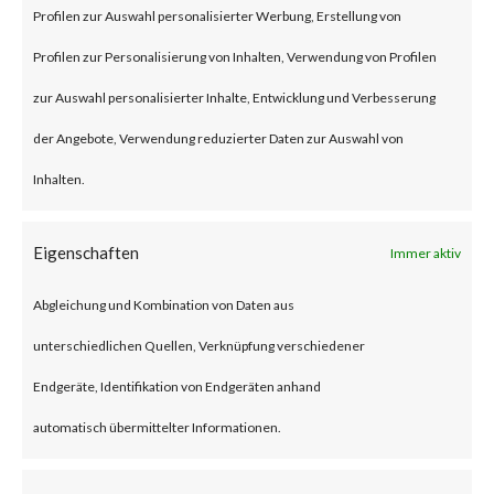
persistence on the module, and
Profilen zur Auswahl personalisierter Werbung, Erstellung von
potentially affecting the
Profilen zur Personalisierung von Inhalten, Verwendung von Profilen
underlying industrial process,
zur Auswahl personalisierter Inhalte, Entwicklung und Verbesserung
which could result in destructive
der Angebote, Verwendung reduzierter Daten zur Auswahl von
or disruptive consequences. The
Inhalten.
vulnerability has a CVSS base
Eigenschaften
Immer aktiv
score of 9.8 and is rated critical
by Rockwell Automation.
Abgleichung und Kombination von Daten aus
unterschiedlichen Quellen, Verknüpfung verschiedener
CVE-2023-3596 is an out-of-
Endgeräte, Identifikation von Endgeräten anhand
bounds write vulnerability that
automatisch übermittelter Informationen.
affects the vulnerable 1756
EN4* series of Rockwell