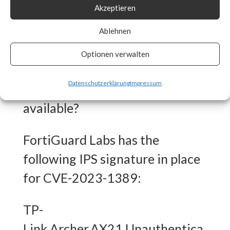
strongly recommends that you
Akzeptieren
download and update to the
Ablehnen
latest firmware for this product
model as soon as possible.
Optionen verwalten
Datenschutzerklärung
Impressum
What FortiGuard Coverage is
available?
FortiGuard Labs has the
following IPS signature in place
for CVE-2023-1389:
TP-
Link.Archer.AX21.Unauthentica