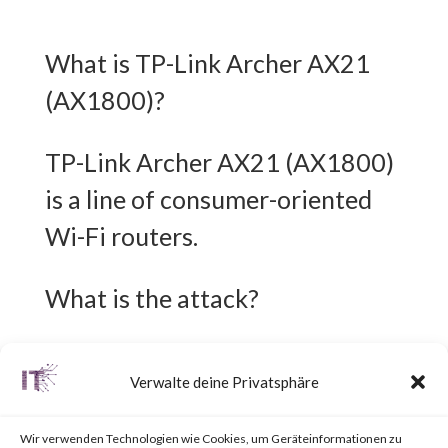
What is TP-Link Archer AX21
(AX1800)?
TP-Link Archer AX21 (AX1800)
is a line of consumer-oriented
Wi-Fi routers.
What is the attack?
A command injection
Verwalte deine Privatsphäre
vulnerability exists in TP-Link
Archer AX21 (AX1800)
Wir verwenden Technologien wie Cookies, um Geräteinformationen zu