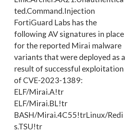
ted.Command.Injection
FortiGuard Labs has the
following AV signatures in place
for the reported Mirai malware
variants that were deployed as a
result of successful exploitation
of CVE-2023-1389:
ELF/Mirai.A!tr
ELF/Mirai.BL!tr
BASH/Mirai.4C55!trLinux/Redi
s.TSU!tr