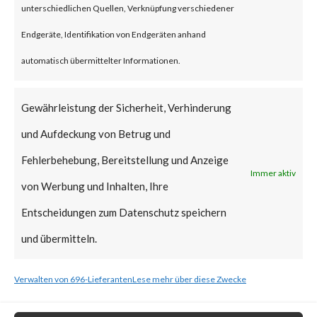
unterschiedlichen Quellen, Verknüpfung verschiedener
As such, patches should be
Endgeräte, Identifikation von Endgeräten anhand
applied as soon as possible.
automatisch übermittelter Informationen.
What is the vendor solution?
Gewährleistung der Sicherheit, Verhinderung
According to the TP-Link
und Aufdeckung von Betrug und
Advisory, The Archer AX21, if
Fehlerbehebung, Bereitstellung und Anzeige
Immer aktiv
linked to a TP-Link ID, will
von Werbung und Inhalten, Ihre
automatically receive update
Entscheidungen zum Datenschutz speichern
notifications in the web
und übermitteln.
administration interface and
Verwalten von 696-Lieferanten
Lese mehr über diese Zwecke
Tether application. TP-Link