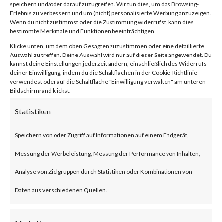
speichern und/oder darauf zuzugreifen. Wir tun dies, um das Browsing-
firmware versions before 1.1.4
Erlebnis zu verbessern und um (nicht) personalisierte Werbung anzuzeigen.
Wenn du nicht zustimmst oder die Zustimmung widerrufst, kann dies
Build 20230219 that allows an
bestimmte Merkmale und Funktionen beeinträchtigen.
unauthenticated attacker to
Klicke unten, um dem oben Gesagten zuzustimmen oder eine detaillierte
Auswahl zu treffen. Deine Auswahl wird nur auf dieser Seite angewendet. Du
inject commands and obtain
kannst deine Einstellungen jederzeit ändern, einschließlich des Widerrufs
deiner Einwilligung, indem du die Schaltflächen in der Cookie-Richtlinie
root access via a POST request.
verwendest oder auf die Schaltfläche "Einwilligung verwalten" am unteren
Bildschirmrand klickst.
The issue has been assigned
Statistiken
CVE-2023-1389. The
Speichern von oder Zugriff auf Informationen auf einem Endgerät,
vulnerability has a CVSS base
Messung der Werbeleistung, Messung der Performance von Inhalten,
score of 8.8 and is rated HIGH.
Analyse von Zielgruppen durch Statistiken oder Kombinationen von
Why is this significant?
Daten aus verschiedenen Quellen.
This is significant because