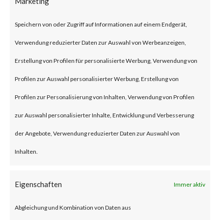
Marketing
attackers have reportedly
Speichern von oder Zugriff auf Informationen auf einem Endgerät,
started to exploit CVE-2023-
Verwendung reduzierter Daten zur Auswahl von Werbeanzeigen,
1389 in real time attacks.
Erstellung von Profilen für personalisierte Werbung, Verwendung von
Furthermore, proof-of-concept
Profilen zur Auswahl personalisierter Werbung, Erstellung von
(PoC) code is publicly available,
Profilen zur Personalisierung von Inhalten, Verwendung von Profilen
and various reports have stated
zur Auswahl personalisierter Inhalte, Entwicklung und Verbesserung
that the Mirai malware was
der Angebote, Verwendung reduzierter Daten zur Auswahl von
deployed to vulnerable TP-Link
Inhalten.
Archer AX21 devices. CISA
added the vulnerability to their
Eigenschaften
Immer aktiv
Known Exploited Vulnerabilities
Abgleichung und Kombination von Daten aus
(KEV) catalog on May 1st, 2023.