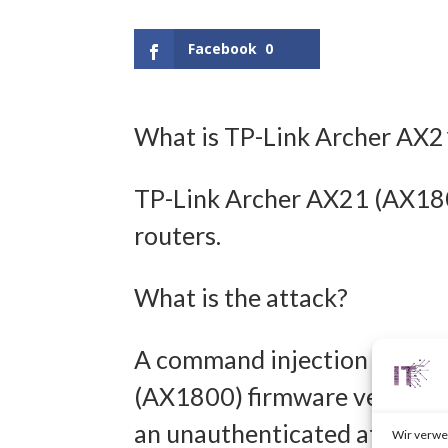
Facebook
0
What is TP-Link Archer AX
TP-Link Archer AX21 (AX1800
routers.
What is the attack?
A command injection vulnera
(AX1800) firmware versions 
an unauthenticated attacker
Wir verwe