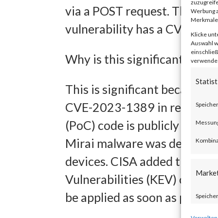
zuzugreife
via a POST request. The is
Werbung a
Merkmale 
vulnerability has a CVSS bas
Klicke unt
Auswahl wi
einschließ
Why is this significant?
verwendest
Statist
This is significant because a
CVE-2023-1389 in real time 
Speicher
(PoC) code is publicly availa
Messung 
Mirai malware was deployed
Kombina
devices. CISA added the vuln
Marke
Vulnerabilities (KEV) catalo
be applied as soon as possibl
Speicher
zur Ausw
Verwalten