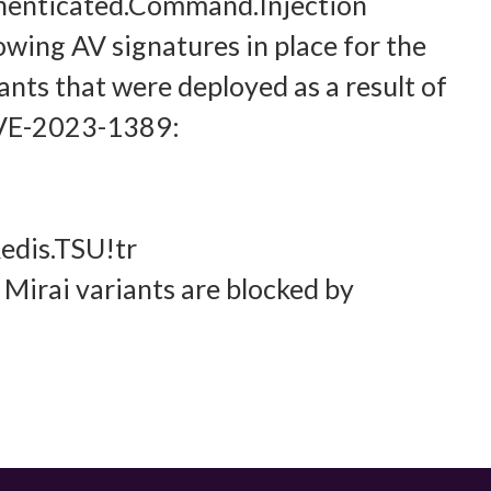
henticated.Command.Injection
Imm
halten, Ihre Entscheidungen zum Datenschutz speichern und
owing AV signatures in place for the
tteln.
nts that were deployed as a result of
 CVE-2023-1389:
edis.TSU!tr
Mirai variants are blocked by