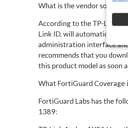
What is the vendor solution
Verwendu
Personal
According to the TP-Link Adv
Entwick
Link ID, will automatically r
Inhalten
administration interface and
recommends that you downloa
Eigens
this product model as soon a
Abgleich
What FortiGuard Coverage is
verschie
übermitt
FortiGuard Labs has the foll
1389:
Gewähr
Betrug