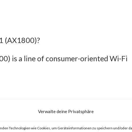
21 (AX1800)?
) is a line of consumer-oriented Wi-Fi
bility exists in TP-Link Archer AX21
Verwalte deine Privatsphäre
before 1.1.4 Build 20230219 that allow
 to inject commands and obtain root acc
nden Technologien wie Cookies, um Geräteinformationen zu speichern und/oder da