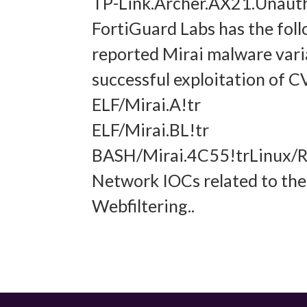
TP-Link.Archer.AX21.Unaut
und In
FortiGuard Labs has the foll
übermi
reported Mirai malware varia
successful exploitation of
ELF/Mirai.A!tr
ELF/Mirai.BL!tr
BASH/Mirai.4C55!trLinux/R
Network IOCs related to the 
Webfiltering..