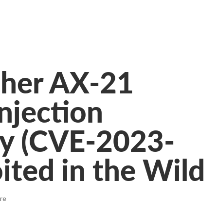
cher AX-21
jection
ty (CVE-2023-
ited in the Wild
re