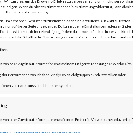
n. Wir tun dies, um das Browsing-Erlebnis zu verbessern und um (nicht) personalisi
sue has been assigned CVE-2023-1389. Th
nzuzeigen. Wenn du nicht zustimmst oder die Zustimmung widerrufst, kann dies 
und Funktionen beeinträchtigen.
e score of 8.8 and is rated HIGH.
en, um dem oben Gesagten zuzustimmen oder eine detaillierte Auswahl zu treffen. 
rd nur auf dieser Seite angewendet. Du kannst deine Einstellungen jederzeit ändern
lich des Widerrufs deiner Einwilligung, indem du die Schaltflächen in der Cookie-Rich
 oder auf die Schaltfläche "Einwilligung verwalten" am unteren Bildschirmrand klick
iken
ttackers have reportedly started to exploi
attacks. Furthermore, proof-of-concept
n von oder Zugriff auf Informationen auf einem Endgerät, Messung der Werbeleistu
ble, and various reports have stated that 
der Performance von Inhalten, Analyse von Zielgruppen durch Statistiken oder
 to vulnerable TP-Link Archer AX21
tionen von Daten aus verschiedenen Quellen.
erability to their Known Exploited
ting
g on May 1st, 2023. As such, patches shou
e.
n von oder Zugriff auf Informationen auf einem Endgerät, Verwendung reduzierter 
ahl von Werbeanzeigen, Erstellung von Profilen für personalisierte Werbung,
 von 696-Lieferanten
Lese mehr über diese Zwecke