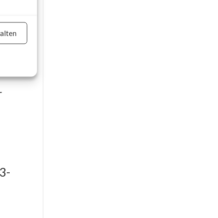
e,
alten
-
on
r
er aktiv
3-