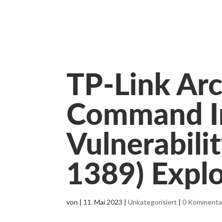
TP-Link Ar
Command In
Vulnerabili
1389) Explo
von
|
11. Mai 2023
|
Unkategorisiert
|
0 Kommenta