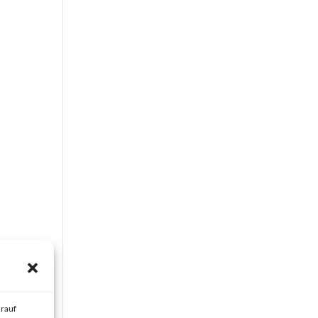
s
ess
rauf