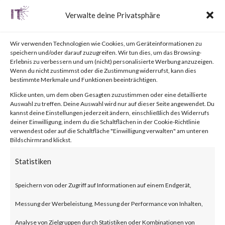
Verwalte deine Privatsphäre
What is TP-Link Archer AX21
Wir verwenden Technologien wie Cookies, um Geräteinformationen zu
(AX1800)?
speichern und/oder darauf zuzugreifen. Wir tun dies, um das Browsing-
Erlebnis zu verbessern und um (nicht) personalisierte Werbung anzuzeigen.
Wenn du nicht zustimmst oder die Zustimmung widerrufst, kann dies
TP-Link Archer AX21 (AX1800)
bestimmte Merkmale und Funktionen beeinträchtigen.
Klicke unten, um dem oben Gesagten zuzustimmen oder eine detaillierte
is a line of consumer-oriented
Auswahl zu treffen. Deine Auswahl wird nur auf dieser Seite angewendet. Du
kannst deine Einstellungen jederzeit ändern, einschließlich des Widerrufs
Wi-Fi routers.
deiner Einwilligung, indem du die Schaltflächen in der Cookie-Richtlinie
verwendest oder auf die Schaltfläche "Einwilligung verwalten" am unteren
Bildschirmrand klickst.
What is the attack?
Statistiken
A command injection
Speichern von oder Zugriff auf Informationen auf einem Endgerät,
vulnerability exists in TP-Link
Messung der Werbeleistung, Messung der Performance von Inhalten,
Archer AX21 (AX1800)
Analyse von Zielgruppen durch Statistiken oder Kombinationen von