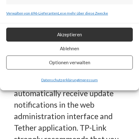
As such, patches should be
Verwalten von 696-Lieferanten
Lese mehr über diese Zwecke
applied as soon as possible.
Akzeptieren
What is the vendor solution?
Ablehnen
According to the TP-Link
Optionen verwalten
Advisory, The Archer AX21, if
linked to a TP-Link ID, will
Datenschutzerklärung
Impressum
automatically receive update
notifications in the web
administration interface and
Tether application. TP-Link