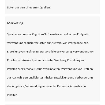
firmware versions before 1.1.4
Daten aus verschiedenen Quellen.
Build 20230219 that allows an
unauthenticated attacker to
Marketing
inject commands and obtain
Speichern von oder Zugriff auf Informationen auf einem Endgerät,
root access via a POST request.
Verwendung reduzierter Daten zur Auswahl von Werbeanzeigen,
The issue has been assigned
Erstellung von Profilen für personalisierte Werbung, Verwendung von
CVE-2023-1389. The
Profilen zur Auswahl personalisierter Werbung, Erstellung von
vulnerability has a CVSS base
Profilen zur Personalisierung von Inhalten, Verwendung von Profilen
score of 8.8 and is rated HIGH.
zur Auswahl personalisierter Inhalte, Entwicklung und Verbesserung
der Angebote, Verwendung reduzierter Daten zur Auswahl von
Why is this significant?
Inhalten.
This is significant because