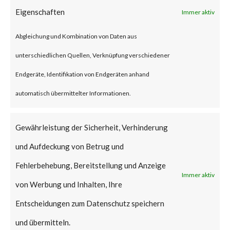
Eigenschaften
Immer aktiv
attackers have reportedly
started to exploit CVE-2023-
Abgleichung und Kombination von Daten aus
1389 in real time attacks.
unterschiedlichen Quellen, Verknüpfung verschiedener
Furthermore, proof-of-concept
Endgeräte, Identifikation von Endgeräten anhand
(PoC) code is publicly available,
automatisch übermittelter Informationen.
and various reports have stated
Gewährleistung der Sicherheit, Verhinderung
that the Mirai malware was
und Aufdeckung von Betrug und
deployed to vulnerable TP-Link
Fehlerbehebung, Bereitstellung und Anzeige
Archer AX21 devices. CISA
Immer aktiv
von Werbung und Inhalten, Ihre
added the vulnerability to their
Entscheidungen zum Datenschutz speichern
Known Exploited Vulnerabilities
und übermitteln.
(KEV) catalog on May 1st, 2023.