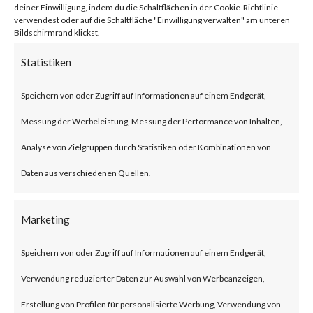
deiner Einwilligung, indem du die Schaltflächen in der Cookie-Richtlinie
firmware versions before 1.1.4
verwendest oder auf die Schaltfläche "Einwilligung verwalten" am unteren
Bildschirmrand klickst.
Build 20230219 that allows an
Statistiken
unauthenticated attacker to
inject commands and obtain
Speichern von oder Zugriff auf Informationen auf einem Endgerät,
root access via a POST request.
Messung der Werbeleistung, Messung der Performance von Inhalten,
The issue has been assigned
Analyse von Zielgruppen durch Statistiken oder Kombinationen von
CVE-2023-1389. The
Daten aus verschiedenen Quellen.
vulnerability has a CVSS base
score of 8.8 and is rated HIGH.
Marketing
Speichern von oder Zugriff auf Informationen auf einem Endgerät,
Why is this significant?
Verwendung reduzierter Daten zur Auswahl von Werbeanzeigen,
Erstellung von Profilen für personalisierte Werbung, Verwendung von
This is significant because