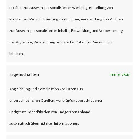
Profilen zur Auswahl personalisierter Werbung, Erstellung von
attackers have reportedly
Profilen zur Personalisierung von Inhalten, Verwendung von Profilen
started to exploit CVE-2023-
zur Auswahl personalisierter Inhalte, Entwicklung und Verbesserung
1389 in real time attacks.
der Angebote, Verwendung reduzierter Daten zur Auswahl von
Furthermore, proof-of-concept
Inhalten.
(PoC) code is publicly available,
and various reports have stated
Eigenschaften
Immer aktiv
that the Mirai malware was
deployed to vulnerable TP-Link
Abgleichung und Kombination von Daten aus
Archer AX21 devices. CISA
unterschiedlichen Quellen, Verknüpfung verschiedener
added the vulnerability to their
Endgeräte, Identifikation von Endgeräten anhand
Known Exploited Vulnerabilities
automatisch übermittelter Informationen.
(KEV) catalog on May 1st, 2023.