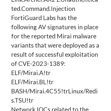
ted.Command.Injection
FortiGuard Labs has the
following AV signatures in place
for the reported Mirai malware
variants that were deployed as a
result of successful exploitation
of CVE-2023-1389:
ELF/Mirai.A!tr
ELF/Mirai.BL!tr
BASH/Mirai.4C55!trLinux/Redi
s.TSU!tr
Network IOCs related to the