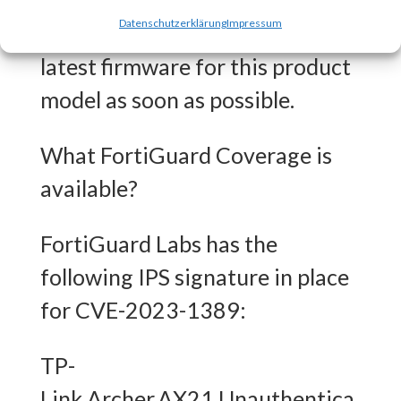
strongly recommends that you
Datenschutzerklärung
Impressum
download and update to the
latest firmware for this product
model as soon as possible.
What FortiGuard Coverage is
available?
FortiGuard Labs has the
following IPS signature in place
for CVE-2023-1389:
TP-
Link.Archer.AX21.Unauthentica