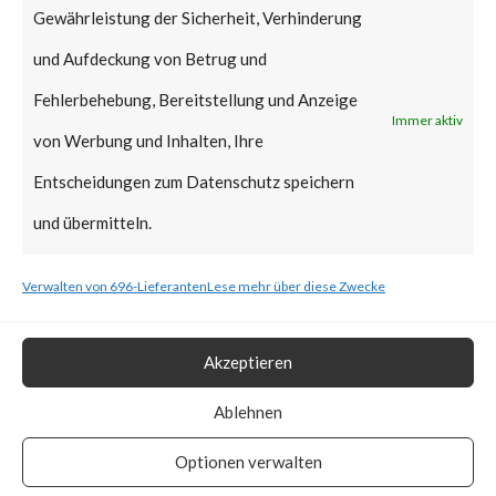
Gewährleistung der Sicherheit, Verhinderung
As such, patches should be
und Aufdeckung von Betrug und
applied as soon as possible.
Fehlerbehebung, Bereitstellung und Anzeige
Immer aktiv
What is the vendor solution?
von Werbung und Inhalten, Ihre
Entscheidungen zum Datenschutz speichern
According to the TP-Link
und übermitteln.
Advisory, The Archer AX21, if
linked to a TP-Link ID, will
Verwalten von 696-Lieferanten
Lese mehr über diese Zwecke
automatically receive update
Akzeptieren
notifications in the web
administration interface and
Ablehnen
Tether application. TP-Link
Optionen verwalten