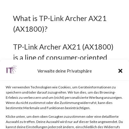
What is TP-Link Archer AX21
(AX1800)?
TP-Link Archer AX21 (AX1800)
is a line of consumer-oriented
Wi-Fi routers.
Verwalte deine Privatsphäre
What is the attack?
Wir verwenden Technologien wie Cookies, um Geräteinformationen zu
speichern und/oder darauf zuzugreifen. Wir tun dies, um das Browsing-
Erlebnis zu verbessern und um (nicht) personalisierte Werbung anzuzeigen.
A command injection
Wenn du nicht zustimmst oder die Zustimmung widerrufst, kann dies
bestimmte Merkmale und Funktionen beeinträchtigen.
vulnerability exists in TP-Link
Klicke unten, um dem oben Gesagten zuzustimmen oder eine detaillierte
Auswahl zu treffen. Deine Auswahl wird nur auf dieser Seite angewendet. Du
Archer AX21 (AX1800)
kannst deine Einstellungen jederzeit ändern, einschließlich des Widerrufs