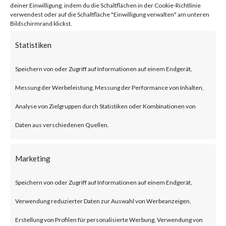
deiner Einwilligung, indem du die Schaltflächen in der Cookie-Richtlinie
firmware versions before 1.1.4
verwendest oder auf die Schaltfläche "Einwilligung verwalten" am unteren
Bildschirmrand klickst.
Build 20230219 that allows an
Statistiken
unauthenticated attacker to
inject commands and obtain
Speichern von oder Zugriff auf Informationen auf einem Endgerät,
root access via a POST request.
Messung der Werbeleistung, Messung der Performance von Inhalten,
The issue has been assigned
Analyse von Zielgruppen durch Statistiken oder Kombinationen von
CVE-2023-1389. The
Daten aus verschiedenen Quellen.
vulnerability has a CVSS base
score of 8.8 and is rated HIGH.
Marketing
Speichern von oder Zugriff auf Informationen auf einem Endgerät,
Why is this significant?
Verwendung reduzierter Daten zur Auswahl von Werbeanzeigen,
Erstellung von Profilen für personalisierte Werbung, Verwendung von
This is significant because