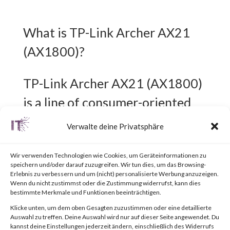
What is TP-Link Archer AX21
(AX1800)?
TP-Link Archer AX21 (AX1800)
is a line of consumer-oriented
Wi-Fi routers.
Verwalte deine Privatsphäre
What is the attack?
Wir verwenden Technologien wie Cookies, um Geräteinformationen zu
speichern und/oder darauf zuzugreifen. Wir tun dies, um das Browsing-
Erlebnis zu verbessern und um (nicht) personalisierte Werbung anzuzeigen.
A command injection
Wenn du nicht zustimmst oder die Zustimmung widerrufst, kann dies
bestimmte Merkmale und Funktionen beeinträchtigen.
vulnerability exists in TP-Link
Klicke unten, um dem oben Gesagten zuzustimmen oder eine detaillierte
Auswahl zu treffen. Deine Auswahl wird nur auf dieser Seite angewendet. Du
Archer AX21 (AX1800)
kannst deine Einstellungen jederzeit ändern, einschließlich des Widerrufs