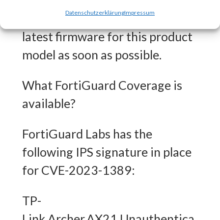
strongly recommends that you
Datenschutzerklärung
Impressum
download and update to the
latest firmware for this product
model as soon as possible.
What FortiGuard Coverage is
available?
FortiGuard Labs has the
following IPS signature in place
for CVE-2023-1389:
TP-
Link.Archer.AX21.Unauthentica