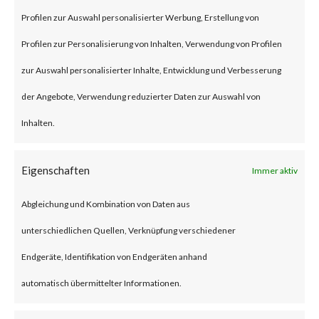
Profilen zur Auswahl personalisierter Werbung, Erstellung von
attackers have reportedly
Profilen zur Personalisierung von Inhalten, Verwendung von Profilen
started to exploit CVE-2023-
zur Auswahl personalisierter Inhalte, Entwicklung und Verbesserung
1389 in real time attacks.
der Angebote, Verwendung reduzierter Daten zur Auswahl von
Furthermore, proof-of-concept
Inhalten.
(PoC) code is publicly available,
and various reports have stated
Eigenschaften
Immer aktiv
that the Mirai malware was
deployed to vulnerable TP-Link
Abgleichung und Kombination von Daten aus
Archer AX21 devices. CISA
unterschiedlichen Quellen, Verknüpfung verschiedener
added the vulnerability to their
Endgeräte, Identifikation von Endgeräten anhand
Known Exploited Vulnerabilities
automatisch übermittelter Informationen.
(KEV) catalog on May 1st, 2023.