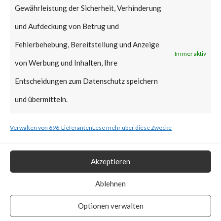
Gewährleistung der Sicherheit, Verhinderung
As such, patches should be
und Aufdeckung von Betrug und
applied as soon as possible.
Fehlerbehebung, Bereitstellung und Anzeige
Immer aktiv
What is the vendor solution?
von Werbung und Inhalten, Ihre
Entscheidungen zum Datenschutz speichern
According to the TP-Link
und übermitteln.
Advisory, The Archer AX21, if
linked to a TP-Link ID, will
Verwalten von 696-Lieferanten
Lese mehr über diese Zwecke
automatically receive update
Akzeptieren
notifications in the web
administration interface and
Ablehnen
Tether application. TP-Link
Optionen verwalten