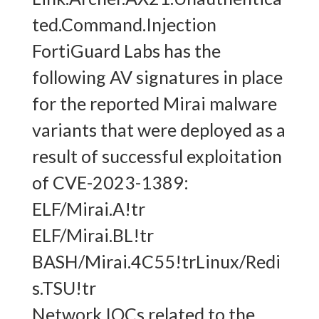
ted.Command.Injection
FortiGuard Labs has the
following AV signatures in place
for the reported Mirai malware
variants that were deployed as a
result of successful exploitation
of CVE-2023-1389:
ELF/Mirai.A!tr
ELF/Mirai.BL!tr
BASH/Mirai.4C55!trLinux/Redi
s.TSU!tr
Network IOCs related to the