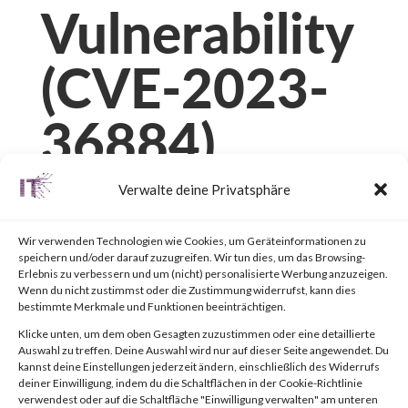
Vulnerability
(CVE-2023-
36884)
Verwalte deine Privatsphäre
von
|
14. Juli 2023
|
Unkategorisiert
|
0 Kommentare
Wir verwenden Technologien wie Cookies, um Geräteinformationen zu
speichern und/oder darauf zuzugreifen. Wir tun dies, um das Browsing-
Erlebnis zu verbessern und um (nicht) personalisierte Werbung anzuzeigen.
Facebook
0
Wenn du nicht zustimmst oder die Zustimmung widerrufst, kann dies
bestimmte Merkmale und Funktionen beeinträchtigen.
Klicke unten, um dem oben Gesagten zuzustimmen oder eine detaillierte
What is the Attack?
Auswahl zu treffen. Deine Auswahl wird nur auf dieser Seite angewendet. Du
kannst deine Einstellungen jederzeit ändern, einschließlich des Widerrufs
deiner Einwilligung, indem du die Schaltflächen in der Cookie-Richtlinie
verwendest oder auf die Schaltfläche "Einwilligung verwalten" am unteren