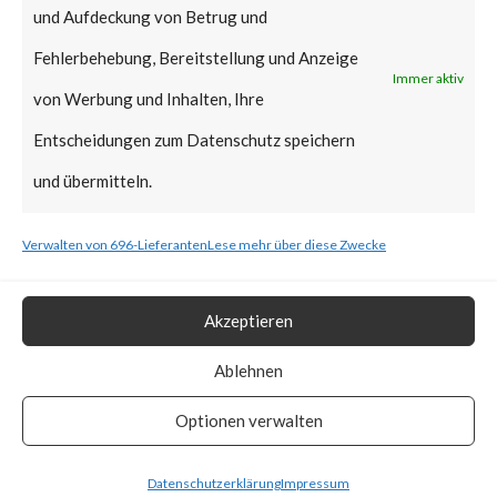
und Aufdeckung von Betrug und
Fehlerbehebung, Bereitstellung und Anzeige
Microsoft has not released a fix
Immer aktiv
von Werbung und Inhalten, Ihre
for CVE-2023-36884 at the
Entscheidungen zum Datenschutz speichern
time of this writing (June 12th,
und übermitteln.
2023). However, Microsoft has
provided mitigation steps for
Verwalten von 696-Lieferanten
Lese mehr über diese Zwecke
CVE-2023-36884 in the
advisory. For more information,
Akzeptieren
please see the Appendix for the
Ablehnen
link to “CVE-2023-36884
Optionen verwalten
(Microsoft)”.
Datenschutzerklärung
Impressum