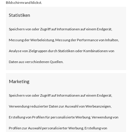
On June 11, 2023, Microsoft
Bildschirmrand klickst.
released an advisory and a blog
Statistiken
for a new Office and Windows
Speichern von oder Zugriff auf Informationen auf einem Endgerät,
HTML Remote Code Execution
Messung der Werbeleistung, Messung der Performance von Inhalten,
(RCE) vulnerability that was
Analyse von Zielgruppen durch Statistiken oder Kombinationen von
reportedly leveraged by the
Daten aus verschiedenen Quellen.
Storm-0978 threat actor in
attacks against defense and
Marketing
government agencies in Europe
Speichern von oder Zugriff auf Informationen auf einem Endgerät,
and North America. An attacker
Verwendung reduzierter Daten zur Auswahl von Werbeanzeigen,
could exploit this vulnerability
Erstellung von Profilen für personalisierte Werbung, Verwendung von
by tricking a user into opening a
Profilen zur Auswahl personalisierter Werbung, Erstellung von