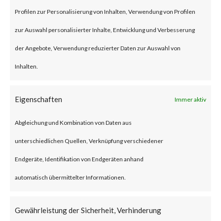
specially crafted Microsoft
Profilen zur Personalisierung von Inhalten, Verwendung von Profilen
Office document. The
zur Auswahl personalisierter Inhalte, Entwicklung und Verbesserung
vulnerability has a CVSS base
der Angebote, Verwendung reduzierter Daten zur Auswahl von
score of 8.3 and is rated
Inhalten.
important by Microsoft.
Eigenschaften
Immer aktiv
Why is this Significant?
Abgleichung und Kombination von Daten aus
The CVE-2023-36884 has no
unterschiedlichen Quellen, Verknüpfung verschiedener
available patch and there are
Endgeräte, Identifikation von Endgeräten anhand
reported exploitation in the
automatisch übermittelter Informationen.
wild.
Gewährleistung der Sicherheit, Verhinderung
What is the Vendor Solution?