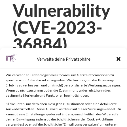
Vulnerability
(CVE-2023-
36884)
Verwalte deine Privatsphäre
von
|
15. Juli 2023
|
Unkategorisiert
|
0 Kommentare
Wir verwenden Technologien wie Cookies, um Geräteinformationen zu
speichern und/oder darauf zuzugreifen. Wir tun dies, um das Browsing-
Erlebnis zu verbessern und um (nicht) personalisierte Werbung anzuzeigen.
Facebook
0
Wenn du nicht zustimmst oder die Zustimmung widerrufst, kann dies
bestimmte Merkmale und Funktionen beeinträchtigen.
Klicke unten, um dem oben Gesagten zuzustimmen oder eine detaillierte
What is the Attack?
Auswahl zu treffen. Deine Auswahl wird nur auf dieser Seite angewendet. Du
kannst deine Einstellungen jederzeit ändern, einschließlich des Widerrufs
deiner Einwilligung, indem du die Schaltflächen in der Cookie-Richtlinie
verwendest oder auf die Schaltfläche "Einwilligung verwalten" am unteren