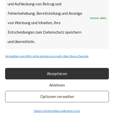
und Aufdeckung von Betrug und
Fehlerbehebung, Bereitstellung und Anzeige
Microsoft has not released a fix
Immer aktiv
von Werbung und Inhalten, Ihre
for CVE-2023-36884 at the
Entscheidungen zum Datenschutz speichern
time of this writing (June 12th,
und übermitteln.
2023). However, Microsoft has
provided mitigation steps for
Verwalten von 696-Lieferanten
Lese mehr über diese Zwecke
CVE-2023-36884 in the
advisory. For more information,
Akzeptieren
please see the Appendix for the
Ablehnen
link to “CVE-2023-36884
Optionen verwalten
(Microsoft)”.
Datenschutzerklärung
Impressum