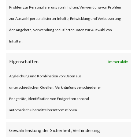
specially crafted Microsoft
Profilen zur Personalisierung von Inhalten, Verwendung von Profilen
Office document. The
zur Auswahl personalisierter Inhalte, Entwicklung und Verbesserung
vulnerability has a CVSS base
der Angebote, Verwendung reduzierter Daten zur Auswahl von
score of 8.3 and is rated
Inhalten.
important by Microsoft.
Eigenschaften
Immer aktiv
Why is this Significant?
Abgleichung und Kombination von Daten aus
The CVE-2023-36884 has no
unterschiedlichen Quellen, Verknüpfung verschiedener
available patch and there are
Endgeräte, Identifikation von Endgeräten anhand
reported exploitation in the
automatisch übermittelter Informationen.
wild.
Gewährleistung der Sicherheit, Verhinderung
What is the Vendor Solution?