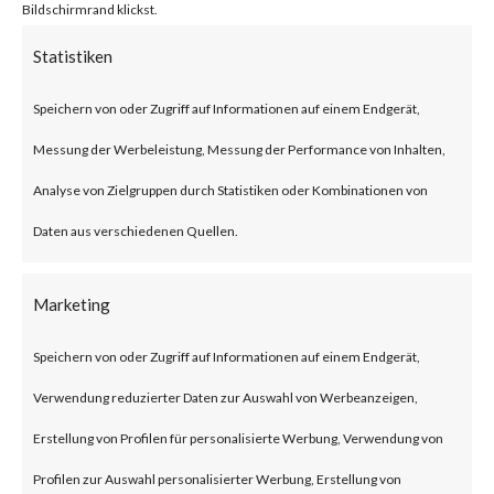
On June 11, 2023, Microsoft
Bildschirmrand klickst.
released an advisory and a blog
Statistiken
for a new Office and Windows
Speichern von oder Zugriff auf Informationen auf einem Endgerät,
HTML Remote Code Execution
Messung der Werbeleistung, Messung der Performance von Inhalten,
(RCE) vulnerability that was
Analyse von Zielgruppen durch Statistiken oder Kombinationen von
reportedly leveraged by the
Daten aus verschiedenen Quellen.
Storm-0978 threat actor in
attacks against defense and
Marketing
government agencies in Europe
Speichern von oder Zugriff auf Informationen auf einem Endgerät,
and North America. An attacker
Verwendung reduzierter Daten zur Auswahl von Werbeanzeigen,
could exploit this vulnerability
Erstellung von Profilen für personalisierte Werbung, Verwendung von
by tricking a user into opening a
Profilen zur Auswahl personalisierter Werbung, Erstellung von