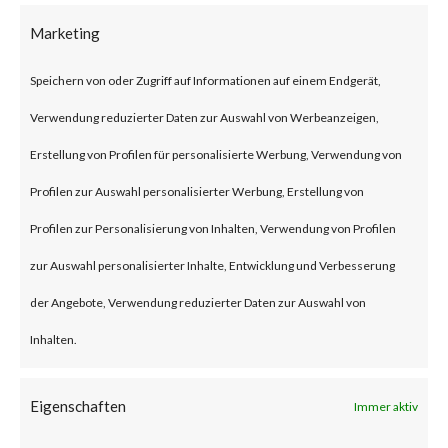
Microsoft Outlook and is
Marketing
stemmed from a buffer error
Speichern von oder Zugriff auf Informationen auf einem Endgerät,
when loading OleCache object.
Verwendung reduzierter Daten zur Auswahl von Werbeanzeigen,
Successful exploitation could
Erstellung von Profilen für personalisierte Werbung, Verwendung von
result in remote code execution
Profilen zur Auswahl personalisierter Werbung, Erstellung von
under the context of the
Profilen zur Personalisierung von Inhalten, Verwendung von Profilen
vulnerable application. CVE-
zur Auswahl personalisierter Inhalte, Entwicklung und Verbesserung
2023-29325 has a CVSS base
der Angebote, Verwendung reduzierter Daten zur Auswahl von
score of 8.1 and is rated critical
Inhalten.
by Microsoft.
Eigenschaften
Immer aktiv
Why is this Significant?