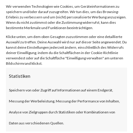
Embedding) is a feature in
Wir verwenden Technologien wie Cookies, um Geräteinformationen zu
speichern und/oder darauf zuzugreifen. Wir tun dies, um das Browsing-
Microsoft Windows that
Erlebnis zu verbessern und um (nicht) personalisierte Werbung anzuzeigen.
Wenn du nicht zustimmst oder die Zustimmung widerrufst, kann dies
enables software to work
bestimmte Merkmale und Funktionen beeinträchtigen.
together and share data. The
Klicke unten, um dem oben Gesagten zuzustimmen oder eine detaillierte
Auswahl zu treffen. Deine Auswahl wird nur auf dieser Seite angewendet. Du
kannst deine Einstellungen jederzeit ändern, einschließlich des Widerrufs
feature, for example, allows a
deiner Einwilligung, indem du die Schaltflächen in der Cookie-Richtlinie
verwendest oder auf die Schaltfläche "Einwilligung verwalten" am unteren
table created using Microsoft
Bildschirmrand klickst.
Excel either be embedded or
Statistiken
linked to Microsoft PowerPoint.
Speichern von oder Zugriff auf Informationen auf einem Endgerät,
What is the Attack?
Messung der Werbeleistung, Messung der Performance von Inhalten,
Analyse von Zielgruppen durch Statistiken oder Kombinationen von
CVE-2023-29325 is a remote
Daten aus verschiedenen Quellen.
code execution vulnerability in