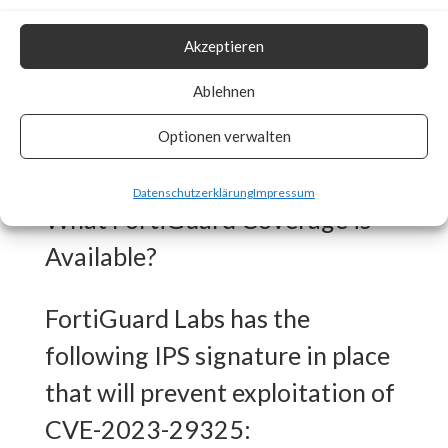
What is the Vendor Solution?
Akzeptieren
Microsoft released a fix as part
Ablehnen
of regular Microsoft Patch
Optionen verwalten
Tuesday on May 9th, 2023.
Datenschutzerklärung
Impressum
What FortiGuard Coverage is
Available?
FortiGuard Labs has the
following IPS signature in place
that will prevent exploitation of
CVE-2023-29325: