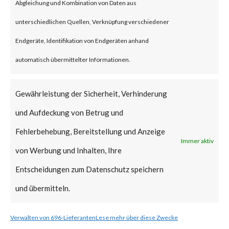
Abgleichung und Kombination von Daten aus
This is significant because, while
unterschiedlichen Quellen, Verknüpfung verschiedener
exploitation of CVE-2023-
Endgeräte, Identifikation von Endgeräten anhand
29325 has not been reported or
automatisch übermittelter Informationen.
observed – the vulnerability has
been publicly disclosed and
Gewährleistung der Sicherheit, Verhinderung
Proof-of-Concept (PoC) code is
und Aufdeckung von Betrug und
available. The Microsoft
Fehlerbehebung, Bereitstellung und Anzeige
Immer aktiv
advisory states that
von Werbung und Inhalten, Ihre
exploitation is more likely. As
Entscheidungen zum Datenschutz speichern
such, the patch should be
und übermitteln.
applied as soon as possible.
Verwalten von 696-Lieferanten
Lese mehr über diese Zwecke