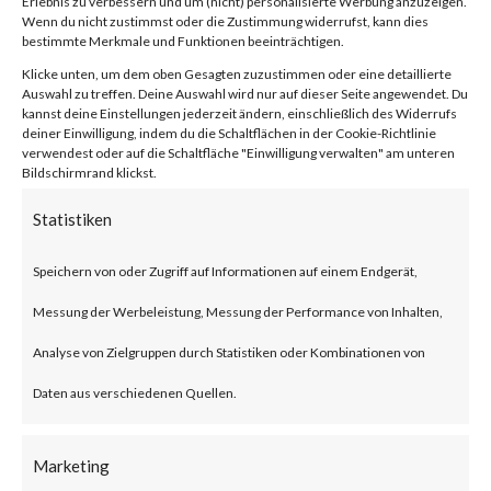
Erlebnis zu verbessern und um (nicht) personalisierte Werbung anzuzeigen.
compression/decompression
Wenn du nicht zustimmst oder die Zustimmung widerrufst, kann dies
bestimmte Merkmale und Funktionen beeinträchtigen.
and archive management.
Klicke unten, um dem oben Gesagten zuzustimmen oder eine detaillierte
Auswahl zu treffen. Deine Auswahl wird nur auf dieser Seite angewendet. Du
kannst deine Einstellungen jederzeit ändern, einschließlich des Widerrufs
What is the Attack?
deiner Einwilligung, indem du die Schaltflächen in der Cookie-Richtlinie
verwendest oder auf die Schaltfläche "Einwilligung verwalten" am unteren
Bildschirmrand klickst.
CVE-2023-38831 is an
Statistiken
arbitrary code execution
vulnerability that affects
Speichern von oder Zugriff auf Informationen auf einem Endgerät,
WinRAR before version 6.23.
Messung der Werbeleistung, Messung der Performance von Inhalten,
The vulnerability allows threat
Analyse von Zielgruppen durch Statistiken oder Kombinationen von
actors to create a zip file that
Daten aus verschiedenen Quellen.
contains a folder and a file with
Marketing
the same filename. Opening