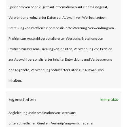
(some refer to this as “viewing”)
Speichern von oder Zugriff auf Informationen auf einem Endgerät,
the file launches a malicious
Verwendung reduzierter Daten zur Auswahl von Werbeanzeigen,
script in the folder.
Erstellung von Profilen für personalisierte Werbung, Verwendung von
Profilen zur Auswahl personalisierter Werbung, Erstellung von
Why is this Significant?
Profilen zur Personalisierung von Inhalten, Verwendung von Profilen
zur Auswahl personalisierter Inhalte, Entwicklung und Verbesserung
This is significant because
der Angebote, Verwendung reduzierter Daten zur Auswahl von
WinRAR is widely used and CVE-
Inhalten.
2023-38831 was reportedly
exploited as a 0-day in April
Eigenschaften
Immer aktiv
2023. As a result, multiple
Abgleichung und Kombination von Daten aus
malware families have
unterschiedlichen Quellen, Verknüpfung verschiedener