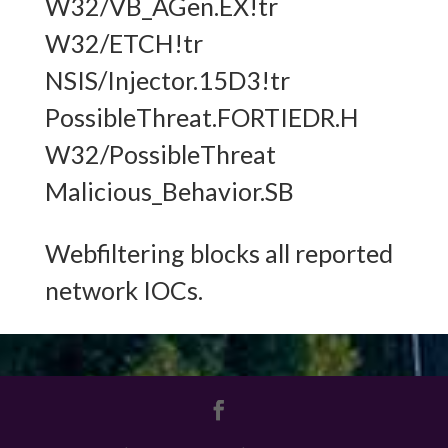
W32/VB_AGen.EX!tr
W32/ETCH!tr
NSIS/Injector.15D3!tr
PossibleThreat.FORTIEDR.H
W32/PossibleThreat
Malicious_Behavior.SB
Webfiltering blocks all reported
network IOCs.