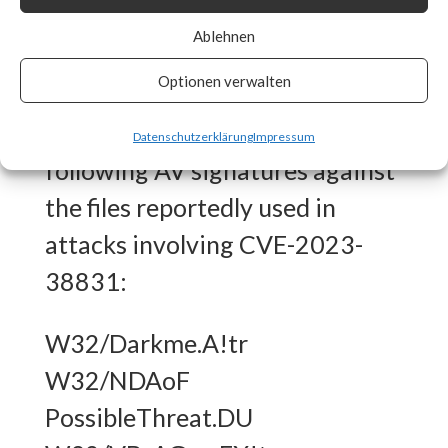
What FortiGuard Coverage is
Ablehnen
available?
Optionen verwalten
FortiGuard Labs has the
Datenschutzerklärung
Impressum
following AV signatures against
the files reportedly used in
attacks involving CVE-2023-
38831:
W32/Darkme.A!tr
W32/NDAoF
PossibleThreat.DU