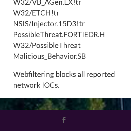
W32/VB_AGen.EX!tr
W32/ETCH!tr
NSIS/Injector.15D3!tr
PossibleThreat.FORTIEDR.H
W32/PossibleThreat
Malicious_Behavior.SB
Webfiltering blocks all reported
network IOCs.