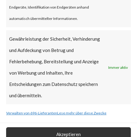
reportedly been deployed.
Endgeräte, Identifikation von Endgeräten anhand
FortiGuard Labs strongly
automatisch übermittelter Informationen.
recommends all users of
WinRAR to update to the latest
Gewährleistung der Sicherheit, Verhinderung
version of WinRAR as soon as
und Aufdeckung von Betrug und
possible.
Fehlerbehebung, Bereitstellung und Anzeige
Immer aktiv
von Werbung und Inhalten, Ihre
What is the Vendor Solution?
Entscheidungen zum Datenschutz speichern
The vendor has released
und übermitteln.
WinRAR version 6.23 that
Verwalten von 696-Lieferanten
Lese mehr über diese Zwecke
includes a fix for CVE-2023-
38831.
Akzeptieren