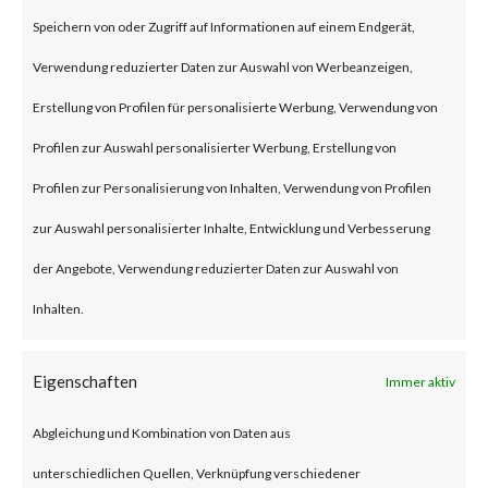
(some refer to this as “viewing”)
Speichern von oder Zugriff auf Informationen auf einem Endgerät,
the file launches a malicious
Verwendung reduzierter Daten zur Auswahl von Werbeanzeigen,
script in the folder.
Erstellung von Profilen für personalisierte Werbung, Verwendung von
Profilen zur Auswahl personalisierter Werbung, Erstellung von
Why is this Significant?
Profilen zur Personalisierung von Inhalten, Verwendung von Profilen
zur Auswahl personalisierter Inhalte, Entwicklung und Verbesserung
This is significant because
der Angebote, Verwendung reduzierter Daten zur Auswahl von
WinRAR is widely used and CVE-
Inhalten.
2023-38831 was reportedly
exploited as a 0-day in April
Eigenschaften
Immer aktiv
2023. As a result, multiple
Abgleichung und Kombination von Daten aus
malware families have
unterschiedlichen Quellen, Verknüpfung verschiedener