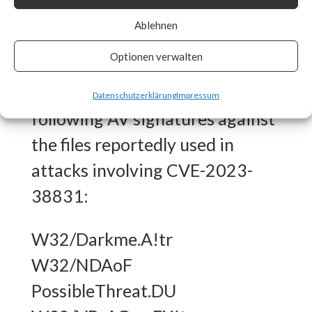
What FortiGuard Coverage is
Ablehnen
available?
Optionen verwalten
FortiGuard Labs has the
Datenschutzerklärung
Impressum
following AV signatures against
the files reportedly used in
attacks involving CVE-2023-
38831:
W32/Darkme.A!tr
W32/NDAoF
PossibleThreat.DU