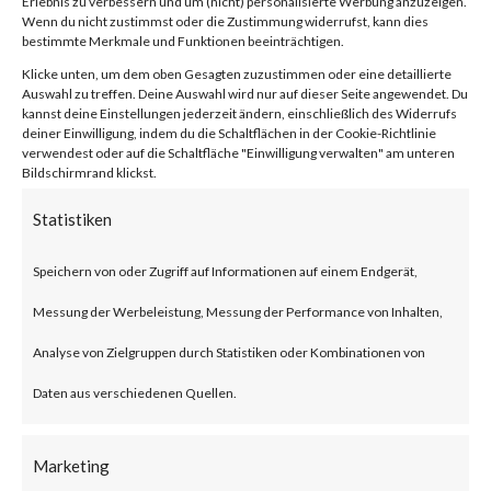
Erlebnis zu verbessern und um (nicht) personalisierte Werbung anzuzeigen.
compression/decompression
Wenn du nicht zustimmst oder die Zustimmung widerrufst, kann dies
bestimmte Merkmale und Funktionen beeinträchtigen.
and archive management.
Klicke unten, um dem oben Gesagten zuzustimmen oder eine detaillierte
Auswahl zu treffen. Deine Auswahl wird nur auf dieser Seite angewendet. Du
kannst deine Einstellungen jederzeit ändern, einschließlich des Widerrufs
What is the Attack?
deiner Einwilligung, indem du die Schaltflächen in der Cookie-Richtlinie
verwendest oder auf die Schaltfläche "Einwilligung verwalten" am unteren
Bildschirmrand klickst.
CVE-2023-38831 is an
Statistiken
arbitrary code execution
vulnerability that affects
Speichern von oder Zugriff auf Informationen auf einem Endgerät,
WinRAR before version 6.23.
Messung der Werbeleistung, Messung der Performance von Inhalten,
The vulnerability allows threat
Analyse von Zielgruppen durch Statistiken oder Kombinationen von
actors to create a zip file that
Daten aus verschiedenen Quellen.
contains a folder and a file with
Marketing
the same filename. Opening