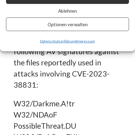
What FortiGuard Coverage is
Ablehnen
available?
Optionen verwalten
FortiGuard Labs has the
Datenschutzerklärung
Impressum
following AV signatures against
the files reportedly used in
attacks involving CVE-2023-
38831:
W32/Darkme.A!tr
W32/NDAoF
PossibleThreat.DU