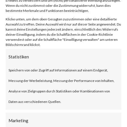
Erlebnis zu verbessern und um (nicht) personalisierte Werbung anzuzeigen.
compression/decompression
Wenn du nicht zustimmst oder die Zustimmung widerrufst, kann dies
bestimmte Merkmale und Funktionen beeinträchtigen.
and archive management.
Klicke unten, um dem oben Gesagten zuzustimmen oder eine detaillierte
Auswahl zu treffen. Deine Auswahl wird nur auf dieser Seite angewendet. Du
kannst deine Einstellungen jederzeit ändern, einschließlich des Widerrufs
What is the Attack?
deiner Einwilligung, indem du die Schaltflächen in der Cookie-Richtlinie
verwendest oder auf die Schaltfläche "Einwilligung verwalten" am unteren
Bildschirmrand klickst.
CVE-2023-38831 is an
Statistiken
arbitrary code execution
vulnerability that affects
Speichern von oder Zugriff auf Informationen auf einem Endgerät,
WinRAR before version 6.23.
Messung der Werbeleistung, Messung der Performance von Inhalten,
The vulnerability allows threat
Analyse von Zielgruppen durch Statistiken oder Kombinationen von
actors to create a zip file that
Daten aus verschiedenen Quellen.
contains a folder and a file with
Marketing
the same filename. Opening