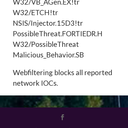
W32/VB_AGen.EX!tr
W32/ETCH!tr
NSIS/Injector.15D3!tr
PossibleThreat.FORTIEDR.H
W32/PossibleThreat
Malicious_Behavior.SB
Webfiltering blocks all reported
network IOCs.