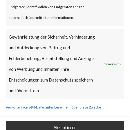
reportedly been deployed.
Endgeräte, Identifikation von Endgeräten anhand
FortiGuard Labs strongly
automatisch übermittelter Informationen.
recommends all users of
WinRAR to update to the latest
Gewährleistung der Sicherheit, Verhinderung
version of WinRAR as soon as
und Aufdeckung von Betrug und
possible.
Fehlerbehebung, Bereitstellung und Anzeige
Immer aktiv
von Werbung und Inhalten, Ihre
What is the Vendor Solution?
Entscheidungen zum Datenschutz speichern
The vendor has released
und übermitteln.
WinRAR version 6.23 that
Verwalten von 694-Lieferanten
Lese mehr über diese Zwecke
includes a fix for CVE-2023-
38831.
Akzeptieren