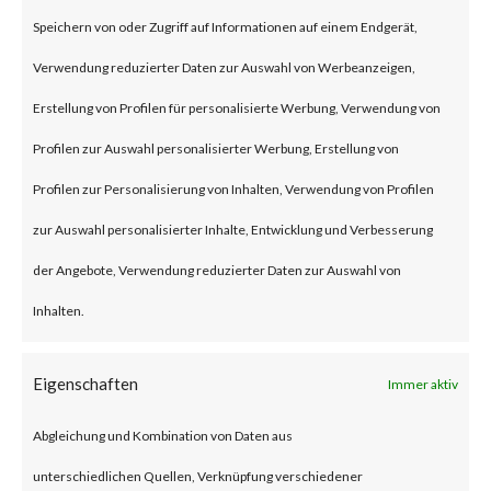
(some refer to this as “viewing”)
Speichern von oder Zugriff auf Informationen auf einem Endgerät,
the file launches a malicious
Verwendung reduzierter Daten zur Auswahl von Werbeanzeigen,
script in the folder.
Erstellung von Profilen für personalisierte Werbung, Verwendung von
Profilen zur Auswahl personalisierter Werbung, Erstellung von
Why is this Significant?
Profilen zur Personalisierung von Inhalten, Verwendung von Profilen
zur Auswahl personalisierter Inhalte, Entwicklung und Verbesserung
This is significant because
der Angebote, Verwendung reduzierter Daten zur Auswahl von
WinRAR is widely used and CVE-
Inhalten.
2023-38831 was reportedly
exploited as a 0-day in April
Eigenschaften
Immer aktiv
2023. As a result, multiple
Abgleichung und Kombination von Daten aus
malware families have
unterschiedlichen Quellen, Verknüpfung verschiedener