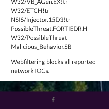
W32/VB_AGen.EX!tr
W32/ETCH!tr
NSIS/Injector.15D3!tr
PossibleThreat.FORTIEDR.H
W32/PossibleThreat
Malicious_Behavior.SB
Webfiltering blocks all reported
network IOCs.