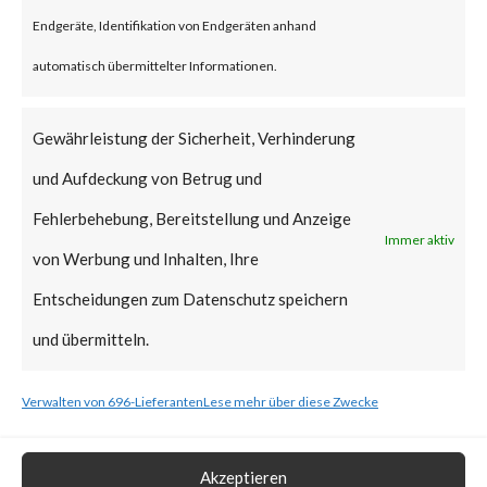
reportedly been deployed.
Endgeräte, Identifikation von Endgeräten anhand
FortiGuard Labs strongly
automatisch übermittelter Informationen.
recommends all users of
WinRAR to update to the latest
Gewährleistung der Sicherheit, Verhinderung
version of WinRAR as soon as
und Aufdeckung von Betrug und
possible.
Fehlerbehebung, Bereitstellung und Anzeige
Immer aktiv
von Werbung und Inhalten, Ihre
What is the Vendor Solution?
Entscheidungen zum Datenschutz speichern
The vendor has released
und übermitteln.
WinRAR version 6.23 that
Verwalten von 696-Lieferanten
Lese mehr über diese Zwecke
includes a fix for CVE-2023-
38831.
Akzeptieren