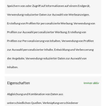
(some refer to this as “viewing”)
Speichern von oder Zugriff auf Informationen auf einem Endgerät,
the file launches a malicious
Verwendung reduzierter Daten zur Auswahl von Werbeanzeigen,
script in the folder.
Erstellung von Profilen für personalisierte Werbung, Verwendung von
Profilen zur Auswahl personalisierter Werbung, Erstellung von
Why is this Significant?
Profilen zur Personalisierung von Inhalten, Verwendung von Profilen
zur Auswahl personalisierter Inhalte, Entwicklung und Verbesserung
This is significant because
der Angebote, Verwendung reduzierter Daten zur Auswahl von
WinRAR is widely used and CVE-
Inhalten.
2023-38831 was reportedly
exploited as a 0-day in April
Eigenschaften
Immer aktiv
2023. As a result, multiple
Abgleichung und Kombination von Daten aus
malware families have
unterschiedlichen Quellen, Verknüpfung verschiedener