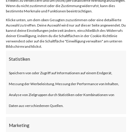
Erlebnis zu verbessern und um (nicht) personalisierte Werbung anzuzeigen.
compression/decompression
Wenn du nicht zustimmst oder die Zustimmung widerrufst, kann dies
bestimmte Merkmale und Funktionen beeinträchtigen.
and archive management.
Klicke unten, um dem oben Gesagten zuzustimmen oder eine detaillierte
Auswahl zu treffen. Deine Auswahl wird nur auf dieser Seite angewendet. Du
kannst deine Einstellungen jederzeit ändern, einschließlich des Widerrufs
What is the Attack?
deiner Einwilligung, indem du die Schaltflächen in der Cookie-Richtlinie
verwendest oder auf die Schaltfläche "Einwilligung verwalten" am unteren
Bildschirmrand klickst.
CVE-2023-38831 is an
Statistiken
arbitrary code execution
vulnerability that affects
Speichern von oder Zugriff auf Informationen auf einem Endgerät,
WinRAR before version 6.23.
Messung der Werbeleistung, Messung der Performance von Inhalten,
The vulnerability allows threat
Analyse von Zielgruppen durch Statistiken oder Kombinationen von
actors to create a zip file that
Daten aus verschiedenen Quellen.
contains a folder and a file with
Marketing
the same filename. Opening