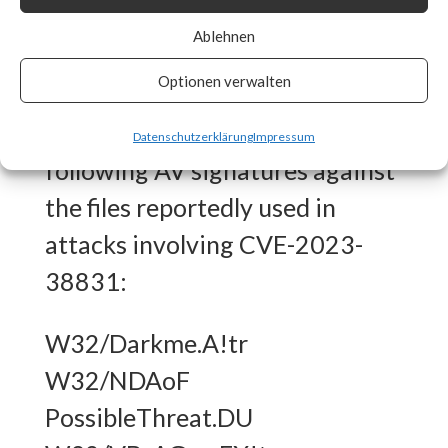
What FortiGuard Coverage is
Ablehnen
available?
Optionen verwalten
FortiGuard Labs has the
Datenschutzerklärung
Impressum
following AV signatures against
the files reportedly used in
attacks involving CVE-2023-
38831:
W32/Darkme.A!tr
W32/NDAoF
PossibleThreat.DU