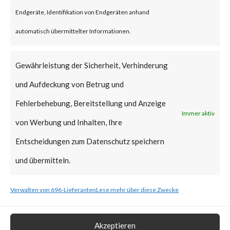
reportedly been deployed.
Endgeräte, Identifikation von Endgeräten anhand
FortiGuard Labs strongly
automatisch übermittelter Informationen.
recommends all users of
WinRAR to update to the latest
Gewährleistung der Sicherheit, Verhinderung
version of WinRAR as soon as
und Aufdeckung von Betrug und
possible.
Fehlerbehebung, Bereitstellung und Anzeige
Immer aktiv
von Werbung und Inhalten, Ihre
What is the Vendor Solution?
Entscheidungen zum Datenschutz speichern
The vendor has released
und übermitteln.
WinRAR version 6.23 that
Verwalten von 696-Lieferanten
Lese mehr über diese Zwecke
includes a fix for CVE-2023-
38831.
Akzeptieren