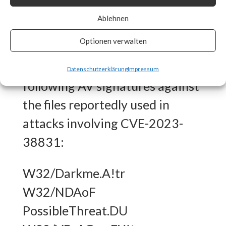
What FortiGuard Coverage is
Ablehnen
available?
Optionen verwalten
FortiGuard Labs has the
Datenschutzerklärung
Impressum
following AV signatures against
the files reportedly used in
attacks involving CVE-2023-
38831:
W32/Darkme.A!tr
W32/NDAoF
PossibleThreat.DU