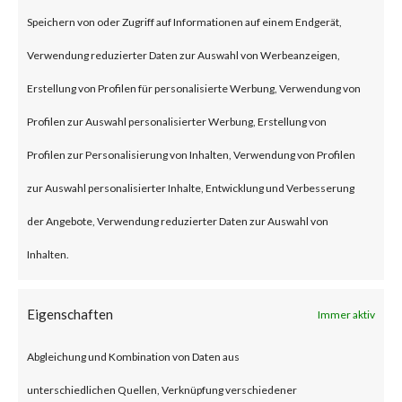
(some refer to this as “viewing”)
Speichern von oder Zugriff auf Informationen auf einem Endgerät,
the file launches a malicious
Verwendung reduzierter Daten zur Auswahl von Werbeanzeigen,
script in the folder.
Erstellung von Profilen für personalisierte Werbung, Verwendung von
Profilen zur Auswahl personalisierter Werbung, Erstellung von
Why is this Significant?
Profilen zur Personalisierung von Inhalten, Verwendung von Profilen
zur Auswahl personalisierter Inhalte, Entwicklung und Verbesserung
This is significant because
der Angebote, Verwendung reduzierter Daten zur Auswahl von
WinRAR is widely used and CVE-
Inhalten.
2023-38831 was reportedly
exploited as a 0-day in April
Eigenschaften
Immer aktiv
2023. As a result, multiple
Abgleichung und Kombination von Daten aus
malware families have
unterschiedlichen Quellen, Verknüpfung verschiedener