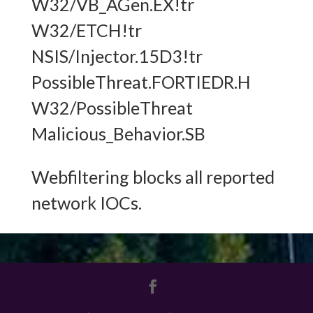
W32/VB_AGen.EX!tr
W32/ETCH!tr
NSIS/Injector.15D3!tr
PossibleThreat.FORTIEDR.H
W32/PossibleThreat
Malicious_Behavior.SB
Webfiltering blocks all reported
network IOCs.