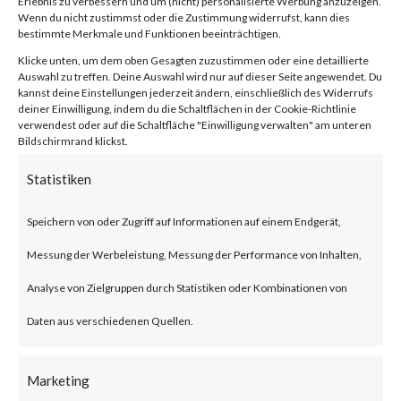
Erlebnis zu verbessern und um (nicht) personalisierte Werbung anzuzeigen.
compression/decompression
Wenn du nicht zustimmst oder die Zustimmung widerrufst, kann dies
bestimmte Merkmale und Funktionen beeinträchtigen.
and archive management.
Klicke unten, um dem oben Gesagten zuzustimmen oder eine detaillierte
Auswahl zu treffen. Deine Auswahl wird nur auf dieser Seite angewendet. Du
kannst deine Einstellungen jederzeit ändern, einschließlich des Widerrufs
What is the Attack?
deiner Einwilligung, indem du die Schaltflächen in der Cookie-Richtlinie
verwendest oder auf die Schaltfläche "Einwilligung verwalten" am unteren
Bildschirmrand klickst.
CVE-2023-38831 is an
Statistiken
arbitrary code execution
vulnerability that affects
Speichern von oder Zugriff auf Informationen auf einem Endgerät,
WinRAR before version 6.23.
Messung der Werbeleistung, Messung der Performance von Inhalten,
The vulnerability allows threat
Analyse von Zielgruppen durch Statistiken oder Kombinationen von
actors to create a zip file that
Daten aus verschiedenen Quellen.
contains a folder and a file with
Marketing
the same filename. Opening