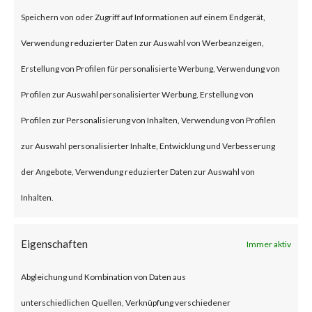
(some refer to this as “viewing”)
Speichern von oder Zugriff auf Informationen auf einem Endgerät,
the file launches a malicious
Verwendung reduzierter Daten zur Auswahl von Werbeanzeigen,
script in the folder.
Erstellung von Profilen für personalisierte Werbung, Verwendung von
Profilen zur Auswahl personalisierter Werbung, Erstellung von
Why is this Significant?
Profilen zur Personalisierung von Inhalten, Verwendung von Profilen
zur Auswahl personalisierter Inhalte, Entwicklung und Verbesserung
This is significant because
der Angebote, Verwendung reduzierter Daten zur Auswahl von
WinRAR is widely used and CVE-
Inhalten.
2023-38831 was reportedly
exploited as a 0-day in April
Eigenschaften
Immer aktiv
2023. As a result, multiple
Abgleichung und Kombination von Daten aus
malware families have
unterschiedlichen Quellen, Verknüpfung verschiedener