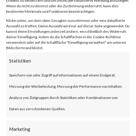
Erlebnis zu verbessern und um (nicht) personalisierte Werbung anzuzeigen.
compression/decompression
Wenn du nicht zustimmst oder die Zustimmung widerrufst, kann dies
bestimmte Merkmale und Funktionen beeinträchtigen.
and archive management.
Klicke unten, um dem oben Gesagten zuzustimmen oder eine detaillierte
Auswahl zu treffen. Deine Auswahl wird nur auf dieser Seite angewendet. Du
kannst deine Einstellungen jederzeit ändern, einschließlich des Widerrufs
What is the Attack?
deiner Einwilligung, indem du die Schaltflächen in der Cookie-Richtlinie
verwendest oder auf die Schaltfläche "Einwilligung verwalten" am unteren
Bildschirmrand klickst.
CVE-2023-38831 is an
Statistiken
arbitrary code execution
vulnerability that affects
Speichern von oder Zugriff auf Informationen auf einem Endgerät,
WinRAR before version 6.23.
Messung der Werbeleistung, Messung der Performance von Inhalten,
The vulnerability allows threat
Analyse von Zielgruppen durch Statistiken oder Kombinationen von
actors to create a zip file that
Daten aus verschiedenen Quellen.
contains a folder and a file with
Marketing
the same filename. Opening