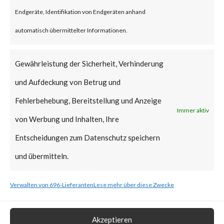
reportedly been deployed.
Endgeräte, Identifikation von Endgeräten anhand
FortiGuard Labs strongly
automatisch übermittelter Informationen.
recommends all users of
WinRAR to update to the latest
Gewährleistung der Sicherheit, Verhinderung
version of WinRAR as soon as
und Aufdeckung von Betrug und
possible.
Fehlerbehebung, Bereitstellung und Anzeige
Immer aktiv
von Werbung und Inhalten, Ihre
What is the Vendor Solution?
Entscheidungen zum Datenschutz speichern
The vendor has released
und übermitteln.
WinRAR version 6.23 that
Verwalten von 696-Lieferanten
Lese mehr über diese Zwecke
includes a fix for CVE-2023-
38831.
Akzeptieren