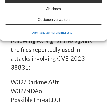
What FortiGuard Coverage is
Ablehnen
available?
Optionen verwalten
FortiGuard Labs has the
Datenschutzerklärung
Impressum
following AV signatures against
the files reportedly used in
attacks involving CVE-2023-
38831:
W32/Darkme.A!tr
W32/NDAoF
PossibleThreat.DU