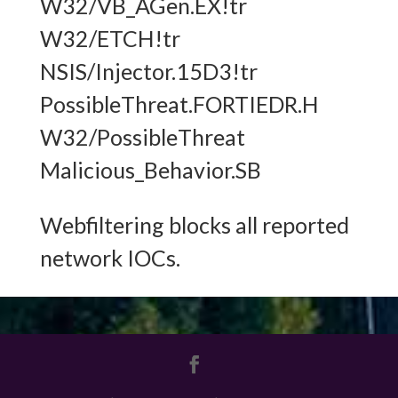
W32/VB_AGen.EX!tr
W32/ETCH!tr
NSIS/Injector.15D3!tr
PossibleThreat.FORTIEDR.H
W32/PossibleThreat
Malicious_Behavior.SB
Webfiltering blocks all reported
network IOCs.