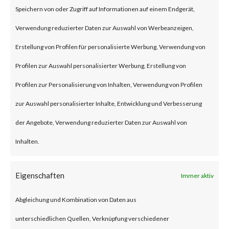
Speichern von oder Zugriff auf Informationen auf einem Endgerät,
The attack is to exploit an OS
Verwendung reduzierter Daten zur Auswahl von Werbeanzeigen,
command injection vulnerability
Erstellung von Profilen für personalisierte Werbung, Verwendung von
which can lead to execute
Profilen zur Auswahl personalisierter Werbung, Erstellung von
arbitrary commands.
Profilen zur Personalisierung von Inhalten, Verwendung von Profilen
zur Auswahl personalisierter Inhalte, Entwicklung und Verbesserung
Why is this Significant?
der Angebote, Verwendung reduzierter Daten zur Auswahl von
Inhalten.
There are thousands of devices
worldwide that potentially are
Eigenschaften
Immer aktiv
vulnerable to this attack. CISA
Abgleichung und Kombination von Daten aus
has already added the
unterschiedlichen Quellen, Verknüpfung verschiedener
vulnerabilities on its Known