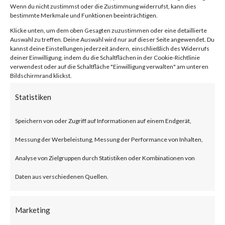
Wenn du nicht zustimmst oder die Zustimmung widerrufst, kann dies
bestimmte Merkmale und Funktionen beeinträchtigen.
von
|
13. Juni 2023
|
Unkategorisiert
|
0 Kommentare
Klicke unten, um dem oben Gesagten zuzustimmen oder eine detaillierte
Auswahl zu treffen. Deine Auswahl wird nur auf dieser Seite angewendet. Du
kannst deine Einstellungen jederzeit ändern, einschließlich des Widerrufs
deiner Einwilligung, indem du die Schaltflächen in der Cookie-Richtlinie
Facebook
0
verwendest oder auf die Schaltfläche "Einwilligung verwalten" am unteren
Bildschirmrand klickst.
Statistiken
What is Zyxel Networks?
Speichern von oder Zugriff auf Informationen auf einem Endgerät,
The Zyxel Networks is one of
Messung der Werbeleistung, Messung der Performance von Inhalten,
the leading providers of
Analyse von Zielgruppen durch Statistiken oder Kombinationen von
broadband networking solution
Daten aus verschiedenen Quellen.
for small and home offices.
Marketing
What is the Attack?