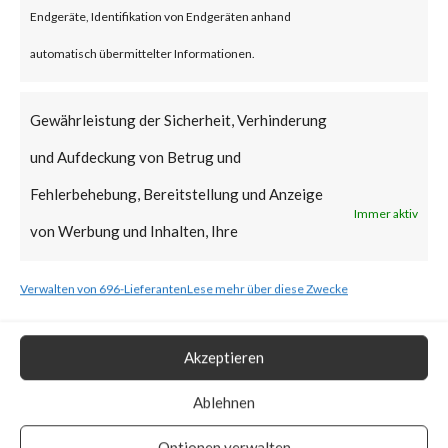
Endgeräte, Identifikation von Endgeräten anhand
Exploited Vulnerabilities (KEV)
automatisch übermittelter Informationen.
catalog due to active
exploitation in the wild. Also, the
Gewährleistung der Sicherheit, Verhinderung
PoC vulnerability has been
und Aufdeckung von Betrug und
made publicly.
Fehlerbehebung, Bereitstellung und Anzeige
Immer aktiv
von Werbung und Inhalten, Ihre
What is the Vendor Solution?
Entscheidungen zum Datenschutz speichern
Verwalten von 696-Lieferanten
Lese mehr über diese Zwecke
The vendor has provided
und übermitteln.
patches to address the
Akzeptieren
vulnerabilities.
Ablehnen
What FortiGuard Coverage is
Optionen verwalten