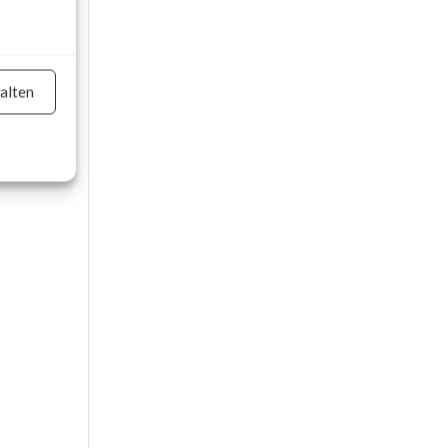
he
e,
alten
on
er aktiv