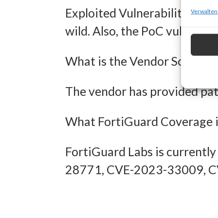
zur Ausw
Exploited Vulnerabilities (KE
Verwalten
Verwendu
wild. Also, the PoC vulnerabi
Personal
What is the Vendor Solution
Entwick
Inhalten
The vendor has provided patc
Eigens
What FortiGuard Coverage i
Abgleich
FortiGuard Labs is currentl
verschie
28771, CVE-2023-33009, 
übermitt
Gewähr