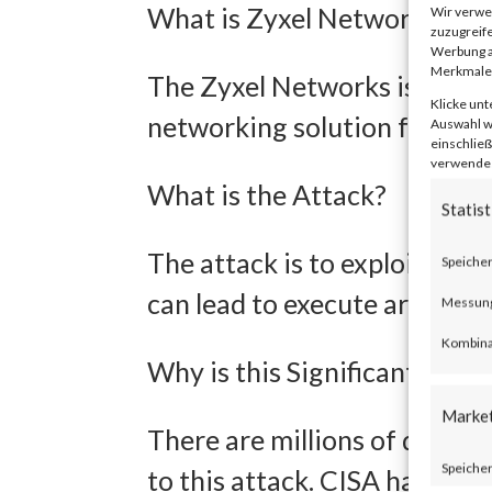
What is Zyxel Networks?
Wir verwe
zuzugreife
Werbung a
Merkmale 
The Zyxel Networks is one o
Klicke unt
networking solution for smal
Auswahl wi
einschließ
verwendest
What is the Attack?
Statist
The attack is to exploit an 
Speicher
can lead to execute arbitra
Messung 
Kombina
Why is this Significant?
Marke
There are millions of device
Speicher
to this attack. CISA has alr