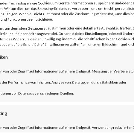
nden Technologien wie Cookies, um Geräteinformationen zu speichern und/oder da
n. Wir tun dies, um das Browsing-Erlebnis zu verbessern und um (nicht) personalisi
nzuzeigen. Wenn du nicht zustimmst oder die Zustimmung widerrufst, kann dies 
und Funktionen beeinträchtigen.
f the leading providers of broadband
en, um dem oben Gesagten zuzustimmen oder eine detaillierte Auswahl zu treffen. 
l and home offices.
rd nur auf dieser Seite angewendet. Du kannst deine Einstellungen jederzeit ändern
lich des Widerrufs deiner Einwilligung, indem du die Schaltflächen in der Cookie-Rich
 oder auf die Schaltfläche "Einwilligung verwalten" am unteren Bildschirmrand klick
iken
OS command injection vulnerability which
n von oder Zugriff auf Informationen auf einem Endgerät, Messung der Werbeleistu
ry commands.
der Performance von Inhalten, Analyse von Zielgruppen durch Statistiken oder
tionen von Daten aus verschiedenen Quellen.
ting
s worldwide that potentially are vulnerab
n von oder Zugriff auf Informationen auf einem Endgerät, Verwendung reduzierter 
eady added the vulnerabilities on its Know