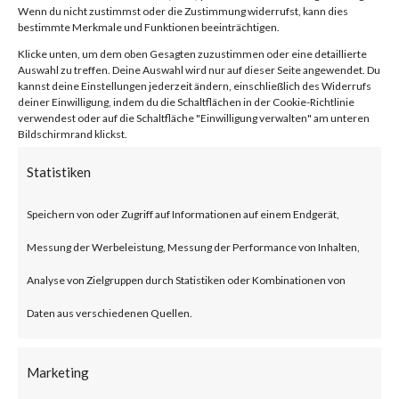
Wenn du nicht zustimmst oder die Zustimmung widerrufst, kann dies
bestimmte Merkmale und Funktionen beeinträchtigen.
von
|
7. Juni 2023
|
Unkategorisiert
|
0 Kommentare
Klicke unten, um dem oben Gesagten zuzustimmen oder eine detaillierte
Auswahl zu treffen. Deine Auswahl wird nur auf dieser Seite angewendet. Du
kannst deine Einstellungen jederzeit ändern, einschließlich des Widerrufs
deiner Einwilligung, indem du die Schaltflächen in der Cookie-Richtlinie
Facebook
0
verwendest oder auf die Schaltfläche "Einwilligung verwalten" am unteren
Bildschirmrand klickst.
Statistiken
What is Zyxel Networks?
Speichern von oder Zugriff auf Informationen auf einem Endgerät,
The Zyxel Networks is one of
Messung der Werbeleistung, Messung der Performance von Inhalten,
the leading providers of
Analyse von Zielgruppen durch Statistiken oder Kombinationen von
broadband networking solution
Daten aus verschiedenen Quellen.
for small and home offices.
Marketing
What is the Attack?