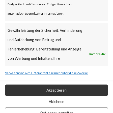
Endgeräte, Identifikation von Endgeräten anhand
Exploited Vulnerabilities (KEV)
automatisch übermittelter Informationen.
catalog due to active
exploitation in the wild. Also, the
Gewährleistung der Sicherheit, Verhinderung
PoC vulnerability has been
und Aufdeckung von Betrug und
made publicly.
Fehlerbehebung, Bereitstellung und Anzeige
Immer aktiv
von Werbung und Inhalten, Ihre
What is the Vendor Solution?
Entscheidungen zum Datenschutz speichern
Verwalten von 696-Lieferanten
Lese mehr über diese Zwecke
The vendor has provided
und übermitteln.
patches to address the
Akzeptieren
vulnerabilities.
Ablehnen
What FortiGuard Coverage is
Optionen verwalten