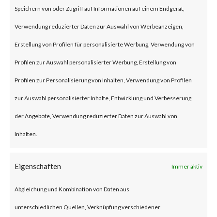
Speichern von oder Zugriff auf Informationen auf einem Endgerät,
The attack is to exploit an OS
Verwendung reduzierter Daten zur Auswahl von Werbeanzeigen,
command injection vulnerability
Erstellung von Profilen für personalisierte Werbung, Verwendung von
which can lead to execute
Profilen zur Auswahl personalisierter Werbung, Erstellung von
arbitrary commands.
Profilen zur Personalisierung von Inhalten, Verwendung von Profilen
zur Auswahl personalisierter Inhalte, Entwicklung und Verbesserung
Why is this Significant?
der Angebote, Verwendung reduzierter Daten zur Auswahl von
Inhalten.
There are thousands of devices
worldwide that potentially are
Eigenschaften
Immer aktiv
vulnerable to this attack. CISA
Abgleichung und Kombination von Daten aus
has already added the
unterschiedlichen Quellen, Verknüpfung verschiedener
vulnerabilities on its Known