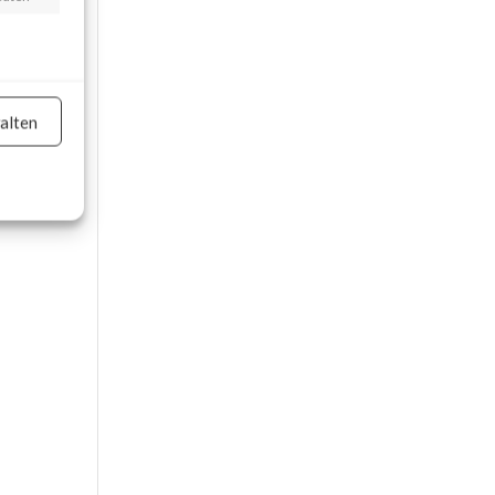
e,
alten
on
er aktiv