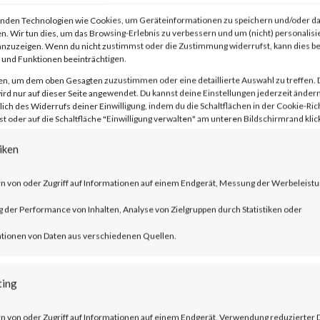
nden Technologien wie Cookies, um Geräteinformationen zu speichern und/oder da
n. Wir tun dies, um das Browsing-Erlebnis zu verbessern und um (nicht) personalisi
nzuzeigen. Wenn du nicht zustimmst oder die Zustimmung widerrufst, kann dies 
f the leading providers of broadband
und Funktionen beeinträchtigen.
l and home offices.
en, um dem oben Gesagten zuzustimmen oder eine detaillierte Auswahl zu treffen. 
rd nur auf dieser Seite angewendet. Du kannst deine Einstellungen jederzeit ändern
lich des Widerrufs deiner Einwilligung, indem du die Schaltflächen in der Cookie-Rich
 oder auf die Schaltfläche "Einwilligung verwalten" am unteren Bildschirmrand klick
iken
OS command injection vulnerability which
n von oder Zugriff auf Informationen auf einem Endgerät, Messung der Werbeleistu
ry commands.
der Performance von Inhalten, Analyse von Zielgruppen durch Statistiken oder
tionen von Daten aus verschiedenen Quellen.
es worldwide that potentially are
ting
SA has already added the vulnerabilities 
n von oder Zugriff auf Informationen auf einem Endgerät, Verwendung reduzierter 