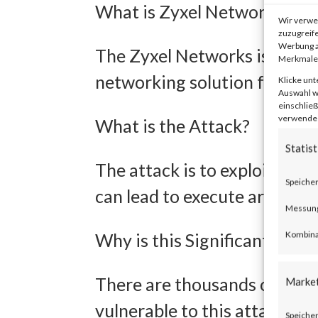
What is Zyxel Networks?
Wir verwe
zuzugreife
Werbung a
The Zyxel Networks is one o
Merkmale 
networking solution for smal
Klicke unt
Auswahl wi
einschließ
verwendest
What is the Attack?
Statist
The attack is to exploit an 
Speicher
can lead to execute arbitra
Messung 
Kombina
Why is this Significant?
There are thousands of devic
Marke
vulnerable to this attack. CI
Speicher