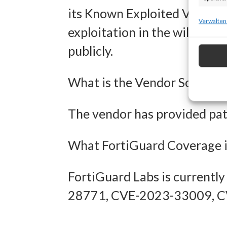
its Known Exploited Vulnerab
zur Ausw
Verwalten
exploitation in the wild. Als
Verwendu
publicly.
Personal
Entwick
What is the Vendor Solution
Inhalten
The vendor has provided patc
Eigens
What FortiGuard Coverage i
Abgleich
verschie
FortiGuard Labs is currentl
übermitt
28771, CVE-2023-33009, 
Gewähr