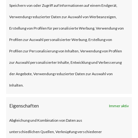
Speichern von oder Zugriff auf Informationen auf einem Endgerät,
The attack is to exploit an OS
Verwendung reduzierter Daten zur Auswahl von Werbeanzeigen,
command injection vulnerability
Erstellung von Profilen für personalisierte Werbung, Verwendung von
which can lead to execute
Profilen zur Auswahl personalisierter Werbung, Erstellung von
arbitrary commands.
Profilen zur Personalisierung von Inhalten, Verwendung von Profilen
zur Auswahl personalisierter Inhalte, Entwicklung und Verbesserung
Why is this Significant?
der Angebote, Verwendung reduzierter Daten zur Auswahl von
Inhalten.
There are thousands of devices
worldwide that potentially are
Eigenschaften
Immer aktiv
vulnerable to this attack. CISA
Abgleichung und Kombination von Daten aus
has already added the
unterschiedlichen Quellen, Verknüpfung verschiedener
vulnerabilities on its Known