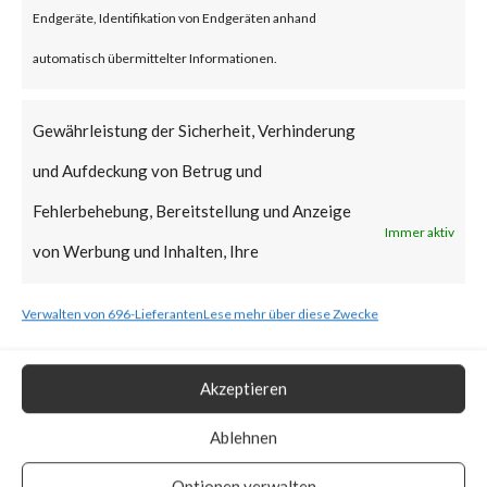
Endgeräte, Identifikation von Endgeräten anhand
Exploited Vulnerabilities (KEV)
automatisch übermittelter Informationen.
catalog due to active
exploitation in the wild. Also, the
Gewährleistung der Sicherheit, Verhinderung
PoC vulnerability has been
und Aufdeckung von Betrug und
made publicly.
Fehlerbehebung, Bereitstellung und Anzeige
Immer aktiv
von Werbung und Inhalten, Ihre
What is the Vendor Solution?
Entscheidungen zum Datenschutz speichern
Verwalten von 696-Lieferanten
Lese mehr über diese Zwecke
The vendor has provided
und übermitteln.
patches to address the
Akzeptieren
vulnerabilities.
Ablehnen
What FortiGuard Coverage is
Optionen verwalten