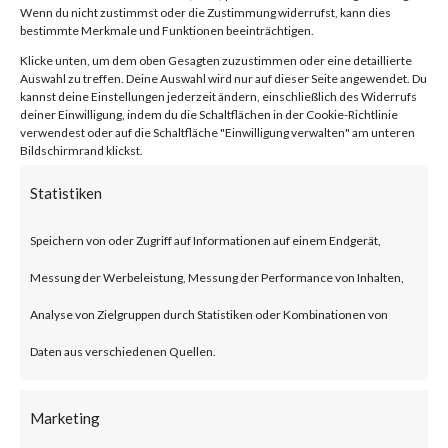
Wenn du nicht zustimmst oder die Zustimmung widerrufst, kann dies
bestimmte Merkmale und Funktionen beeinträchtigen.
von
|
9. Juni 2023
|
Unkategorisiert
|
0 Kommentare
Klicke unten, um dem oben Gesagten zuzustimmen oder eine detaillierte
Auswahl zu treffen. Deine Auswahl wird nur auf dieser Seite angewendet. Du
kannst deine Einstellungen jederzeit ändern, einschließlich des Widerrufs
deiner Einwilligung, indem du die Schaltflächen in der Cookie-Richtlinie
Facebook
0
verwendest oder auf die Schaltfläche "Einwilligung verwalten" am unteren
Bildschirmrand klickst.
Statistiken
What is Zyxel Networks?
Speichern von oder Zugriff auf Informationen auf einem Endgerät,
The Zyxel Networks is one of
Messung der Werbeleistung, Messung der Performance von Inhalten,
the leading providers of
Analyse von Zielgruppen durch Statistiken oder Kombinationen von
broadband networking solution
Daten aus verschiedenen Quellen.
for small and home offices.
Marketing
What is the Attack?