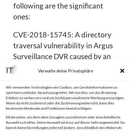
following are the significant
ones:
CVE-2018-15745: A directory
traversal vulnerability in Argus
Surveillance DVR caused by an
improper validation of user
Verwalte deine Privatsphäre
supplied data when the
vulnerable application handles a
Wir verwenden Technologien wie Cookies, um Geräteinformationen zu
speichern und/oder darauf zuzugreifen. Wir tun dies, um das Browsing-
maliciously crafted request. An
Erlebnis zu verbessern und um (nicht) personalisierte Werbung anzuzeigen.
Wenn du nicht zustimmst oder die Zustimmung widerrufst, kann dies
attacker can exploit this to gain
bestimmte Merkmale und Funktionen beeinträchtigen.
Klicke unten, um dem oben Gesagten zuzustimmen oder eine detaillierte
access to sensitive information
Auswahl zu treffen. Deine Auswahl wird nur auf dieser Seite angewendet. Du
kannst deine Einstellungen jederzeit ändern, einschließlich des Widerrufs