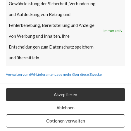
Gewährleistung der Sicherheit, Verhinderung
injection vulnerability in
und Aufdeckung von Betrug und
VACRON Network Video
Fehlerbehebung, Bereitstellung und Anzeige
Recorder devices caused by
Immer aktiv
von Werbung und Inhalten, Ihre
insufficient sanitizing of user
Entscheidungen zum Datenschutz speichern
supplied inputs in the
und übermitteln.
application when parsing HTTP
requests. A remote attacker
Verwalten von 696-Lieferanten
Lese mehr über diese Zwecke
may be able to exploit this to
execute arbitrary code within
Akzeptieren
the context of the application,
Ablehnen
via a crafted HTTP request. CVE
Optionen verwalten
number has not been assigned