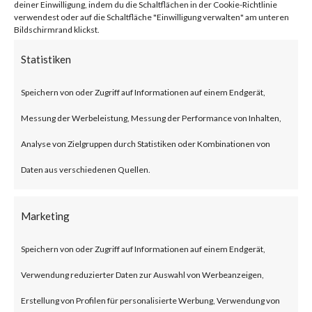
in the context of the vulnerable
deiner Einwilligung, indem du die Schaltflächen in der Cookie-Richtlinie
verwendest oder auf die Schaltfläche "Einwilligung verwalten" am unteren
application via a crafted
Bildschirmrand klickst.
request.
Statistiken
CVE-2018-10661 and CVE-
Speichern von oder Zugriff auf Informationen auf einem Endgerät,
2018-10662: An authentication
Messung der Werbeleistung, Messung der Performance von Inhalten,
bypass vulnerability in Axis
Analyse von Zielgruppen durch Statistiken oder Kombinationen von
Communications security
Daten aus verschiedenen Quellen.
cameras caused by an error in
the application when handling a
Marketing
maliciously crafted HTTP
Speichern von oder Zugriff auf Informationen auf einem Endgerät,
request. A remote attacker may
Verwendung reduzierter Daten zur Auswahl von Werbeanzeigen,
be able to exploit this to bypass
Erstellung von Profilen für personalisierte Werbung, Verwendung von
authentication and obtain