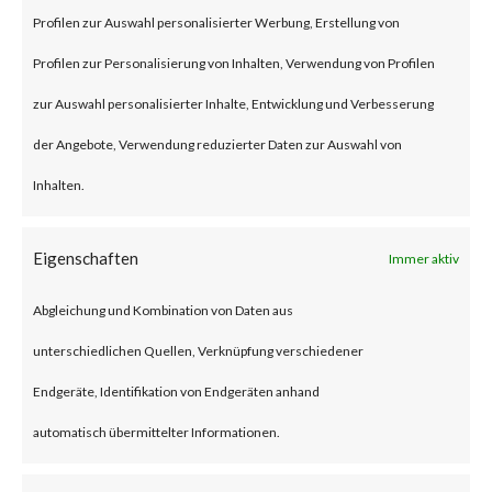
Profilen zur Auswahl personalisierter Werbung, Erstellung von
administrative access.
Profilen zur Personalisierung von Inhalten, Verwendung von Profilen
CVE-2016-20016: A command
zur Auswahl personalisierter Inhalte, Entwicklung und Verbesserung
injection vulnerability in
der Angebote, Verwendung reduzierter Daten zur Auswahl von
multiple MVPower CCTV DVR
Inhalten.
models caused by insufficient
validation of user supplied
Eigenschaften
Immer aktiv
inputs when processing HTTP
Abgleichung und Kombination von Daten aus
requests. It may allow remote
unterschiedlichen Quellen, Verknüpfung verschiedener
attackers to execute arbitrary
Endgeräte, Identifikation von Endgeräten anhand
system commands within the
automatisch übermittelter Informationen.
context of the application.
Unassigned CVE: A command