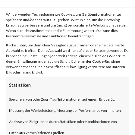
von
|
1. Aug. 2023
|
Unkategorisiert
|
0 Kommentare
Wir verwenden Technologien wie Cookies, um Geräteinformationen zu
speichern und/oder darauf zuzugreifen. Wir tun dies, um das Browsing-
Erlebnis zu verbessern und um (nicht) personalisierte Werbung anzuzeigen.
Facebook
0
Wenn du nicht zustimmst oder die Zustimmung widerrufst, kann dies
bestimmte Merkmale und Funktionen beeinträchtigen.
Klicke unten, um dem oben Gesagten zuzustimmen oder eine detaillierte
Auswahl zu treffen. Deine Auswahl wird nur auf dieser Seite angewendet. Du
What is WooCommerce
kannst deine Einstellungen jederzeit ändern, einschließlich des Widerrufs
deiner Einwilligung, indem du die Schaltflächen in der Cookie-Richtlinie
Payments?
verwendest oder auf die Schaltfläche "Einwilligung verwalten" am unteren
Bildschirmrand klickst.
WooCommerce Payments is a
Statistiken
popular e-commerce payment
Speichern von oder Zugriff auf Informationen auf einem Endgerät,
plugin for WordPress designed
Messung der Werbeleistung, Messung der Performance von Inhalten,
for small to large-sized online
Analyse von Zielgruppen durch Statistiken oder Kombinationen von
merchants using WordPress.
Daten aus verschiedenen Quellen.