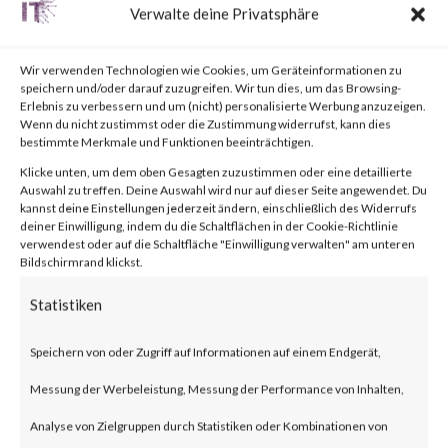
von
|
27. Juli 2023
|
Unkategorisiert
|
0 Kommentare
Verwalte deine Privatsphäre
Wir verwenden Technologien wie Cookies, um Geräteinformationen zu
speichern und/oder darauf zuzugreifen. Wir tun dies, um das Browsing-
Facebook
0
Erlebnis zu verbessern und um (nicht) personalisierte Werbung anzuzeigen.
Wenn du nicht zustimmst oder die Zustimmung widerrufst, kann dies
bestimmte Merkmale und Funktionen beeinträchtigen.
Klicke unten, um dem oben Gesagten zuzustimmen oder eine detaillierte
What is WooCommerce
Auswahl zu treffen. Deine Auswahl wird nur auf dieser Seite angewendet. Du
kannst deine Einstellungen jederzeit ändern, einschließlich des Widerrufs
Payments?
deiner Einwilligung, indem du die Schaltflächen in der Cookie-Richtlinie
verwendest oder auf die Schaltfläche "Einwilligung verwalten" am unteren
Bildschirmrand klickst.
WooCommerce Payments is a
Statistiken
popular e-commerce payment
plugin for WordPress designed
Speichern von oder Zugriff auf Informationen auf einem Endgerät,
for small to large-sized online
Messung der Werbeleistung, Messung der Performance von Inhalten,
merchants using WordPress.
Analyse von Zielgruppen durch Statistiken oder Kombinationen von