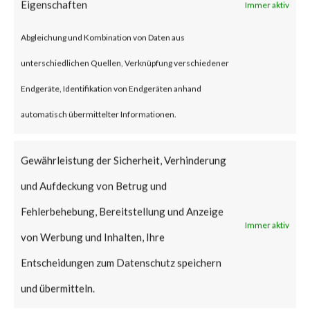
Eigenschaften
Immer aktiv
unauthorized attacker to gain
Abgleichung und Kombination von Daten aus
admin privileges on the
unterschiedlichen Quellen, Verknüpfung verschiedener
WordPress websites installed
Endgeräte, Identifikation von Endgeräten anhand
with the vulnerable version of
automatisch übermittelter Informationen.
the plugin enabled.
Gewährleistung der Sicherheit, Verhinderung
According to NIST (National
und Aufdeckung von Betrug und
Institute of Standards and
Fehlerbehebung, Bereitstellung und Anzeige
Technology), CVE-2023-28121
Immer aktiv
von Werbung und Inhalten, Ihre
has a CVSS base score of 9.8 and
Entscheidungen zum Datenschutz speichern
is rated critical.
und übermitteln.