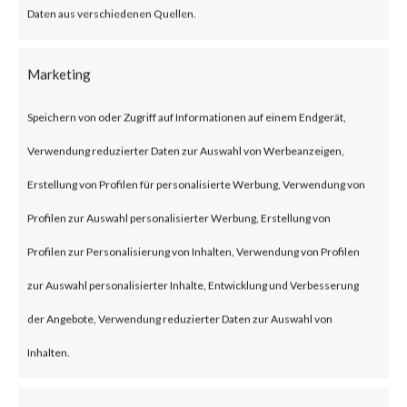
According to Woo, the plugin
Daten aus verschiedenen Quellen.
has over 600,000 active
Marketing
installations.
Speichern von oder Zugriff auf Informationen auf einem Endgerät,
What is the Attack?
Verwendung reduzierter Daten zur Auswahl von Werbeanzeigen,
Erstellung von Profilen für personalisierte Werbung, Verwendung von
CVE-2023-28121 is an
Profilen zur Auswahl personalisierter Werbung, Erstellung von
authentication bypass
Profilen zur Personalisierung von Inhalten, Verwendung von Profilen
vulnerability affecting the
zur Auswahl personalisierter Inhalte, Entwicklung und Verbesserung
WooCommerce Payments
der Angebote, Verwendung reduzierter Daten zur Auswahl von
plugin version 4.8.0 through
Inhalten.
5.6.1. Successful exploitation of
the vulnerability could allow an