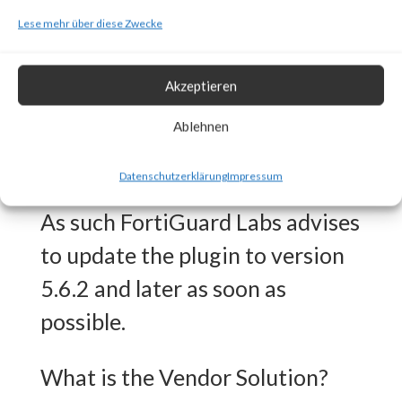
Why is this Significant?
Lese mehr über diese Zwecke
This is significant because
WooCommerce Payments is a
Akzeptieren
popular plugin (>600,000 active
Ablehnen
installations) and is reported to
Datenschutzerklärung
Impressum
be actively exploited in the wild.
As such FortiGuard Labs advises
to update the plugin to version
5.6.2 and later as soon as
possible.
What is the Vendor Solution?