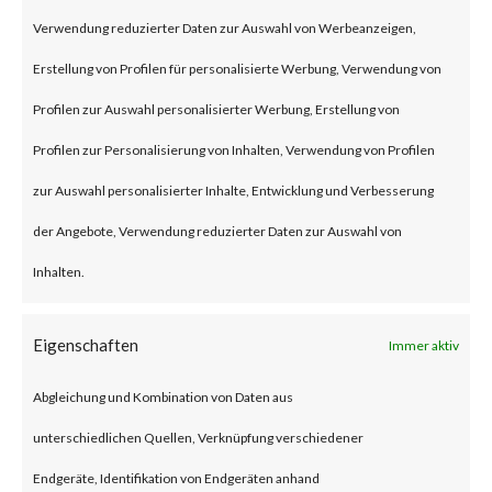
template injection vulnerability
Verwendung reduzierter Daten zur Auswahl von Werbeanzeigen,
on Confluence Data Center and
Erstellung von Profilen für personalisierte Werbung, Verwendung von
Server. That can allow an
Profilen zur Auswahl personalisierter Werbung, Erstellung von
unauthenticated attacker to
Profilen zur Personalisierung von Inhalten, Verwendung von Profilen
remotely execute malicious
zur Auswahl personalisierter Inhalte, Entwicklung und Verbesserung
code on affected versions. This
der Angebote, Verwendung reduzierter Daten zur Auswahl von
vulnerability is rated with a
Inhalten.
severity level of 10.0 (Critical).
Eigenschaften
Immer aktiv
What is the Vendor Solution?
Abgleichung und Kombination von Daten aus
Atlassian highly recommend to
unterschiedlichen Quellen, Verknüpfung verschiedener
apply the latest version
Endgeräte, Identifikation von Endgeräten anhand