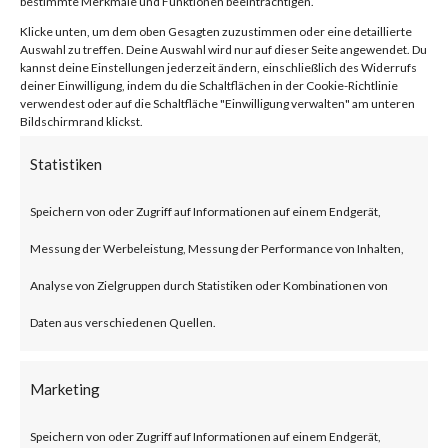
bestimmte Merkmale und Funktionen beeinträchtigen.
(CVE-2023-
Klicke unten, um dem oben Gesagten zuzustimmen oder eine detaillierte
Auswahl zu treffen. Deine Auswahl wird nur auf dieser Seite angewendet. Du
22527)
kannst deine Einstellungen jederzeit ändern, einschließlich des Widerrufs
deiner Einwilligung, indem du die Schaltflächen in der Cookie-Richtlinie
verwendest oder auf die Schaltfläche "Einwilligung verwalten" am unteren
Bildschirmrand klickst.
von
|
3. Feb. 2024
|
Unkategorisiert
|
0 Kommentare
Statistiken
Speichern von oder Zugriff auf Informationen auf einem Endgerät,
Facebook
0
Messung der Werbeleistung, Messung der Performance von Inhalten,
Analyse von Zielgruppen durch Statistiken oder Kombinationen von
Daten aus verschiedenen Quellen.
What is the Vulnerability?
On Jan 16 2024, Atlassian
Marketing
released an advisory for a
Speichern von oder Zugriff auf Informationen auf einem Endgerät,