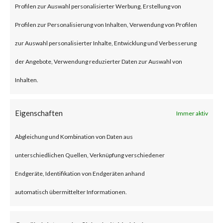
BlackLotus is a malware that
Profilen zur Auswahl personalisierter Werbung, Erstellung von
can bypass UEFI Secure Boot
Profilen zur Personalisierung von Inhalten, Verwendung von Profilen
feature to install itself and
zur Auswahl personalisierter Inhalte, Entwicklung und Verbesserung
deploys a backdoor that allows
der Angebote, Verwendung reduzierter Daten zur Auswahl von
an attacker to remotely control
Inhalten.
the compromised machines via
Eigenschaften
Immer aktiv
remote commands.BlackLotus
leverages CVE-2022-21894
Abgleichung und Kombination von Daten aus
(Secure Boot Security Feature
unterschiedlichen Quellen, Verknüpfung verschiedener
Bypass vulnerability) to bypass
Endgeräte, Identifikation von Endgeräten anhand
UEFI Secure Boot. While the
automatisch übermittelter Informationen.
vulnerability was patched by