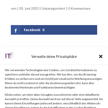
von
|
30. Juni 2023
|
Unkategorisiert
|
0 Kommentare
Facebook
0
UPDATE June 25, 2023:
Verwalte deine Privatsphäre
Updated the appendix to
include a link to the “BlackLotus
Wir verwenden Technologien wie Cookies, um Geräteinformationen zu
speichern und/oder darauf zuzugreifen. Wir tun dies, um das Browsing-
Mitigation Guide” published by
Erlebnis zu verbessern und um (nicht) personalisierte Werbung anzuzeigen.
Wenn du nicht zustimmst oder die Zustimmung widerrufst, kann dies
the National Security Agency
bestimmte Merkmale und Funktionen beeinträchtigen.
(NSA).Why is this Significant?
Klicke unten, um dem oben Gesagten zuzustimmen oder eine detaillierte
Auswahl zu treffen. Deine Auswahl wird nur auf dieser Seite angewendet. Du
This is significant because
kannst deine Einstellungen jederzeit ändern, einschließlich des Widerrufs
deiner Einwilligung, indem du die Schaltflächen in der Cookie-Richtlinie