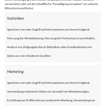
BlackLotus malware can bypass
verwendest oder auf die Schaltfläche "Einwilligung verwalten" am unteren
Bildschirmrand klickst.
UEFI Secure Boot giving itself
Statistiken
less chance to be detected as
Speichern von oder Zugriff auf Informationen auf einem Endgerät,
the malware is executed before
Messung der Werbeleistung, Messung der Performance von Inhalten,
the operating system and
Analyse von Zielgruppen durch Statistiken oder Kombinationen von
traditional OS-based security
Daten aus verschiedenen Quellen.
solutions start.Also, BlackLotus
was reportedly seen to be
Marketing
advertised and sold in
underground forums as such use
Speichern von oder Zugriff auf Informationen auf einem Endgerät,
of BlackLotus will likely increase
Verwendung reduzierter Daten zur Auswahl von Werbeanzeigen,
in attacks.What is BlackLotus?
Erstellung von Profilen für personalisierte Werbung, Verwendung von