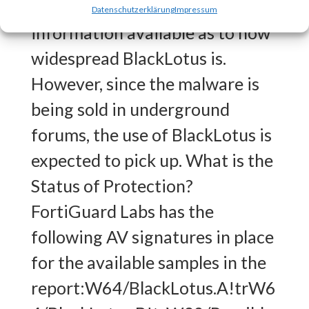
BlackLotus?There is no
Datenschutzerklärung
Impressum
information available as to how
widespread BlackLotus is.
However, since the malware is
being sold in underground
forums, the use of BlackLotus is
expected to pick up. What is the
Status of Protection?
FortiGuard Labs has the
following AV signatures in place
for the available samples in the
report:W64/BlackLotus.A!trW6