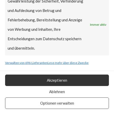
Gewährleistung der Sicherheit, Verhinderung
Microsoft in regular Patch
und Aufdeckung von Betrug und
Tuesday January 2022,
Fehlerbehebung, Bereitstellung und Anzeige
reportedly it can still be
Immer aktiv
von Werbung und Inhalten, Ihre
exploitable as the affected
Entscheidungen zum Datenschutz speichern
signed binaries are not yet in
und übermitteln.
the UEFI revocation
list.According to ESET,
Verwalten von 696-Lieferanten
Lese mehr über diese Zwecke
BlackLotus stops installation if
machines’ locales are set to
Akzeptieren
Armenia, Belarus, Kazakhstan,
Ablehnen
Moldova, Russia, and
Optionen verwalten
Ukraine.How Widespread is