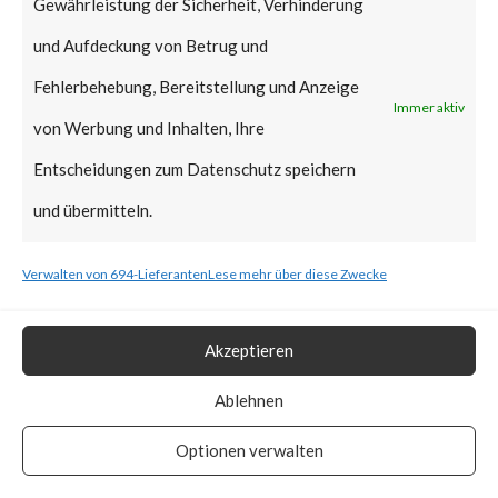
Gewährleistung der Sicherheit, Verhinderung
Microsoft in regular Patch
und Aufdeckung von Betrug und
Tuesday January 2022,
Fehlerbehebung, Bereitstellung und Anzeige
reportedly it can still be
Immer aktiv
von Werbung und Inhalten, Ihre
exploitable as the affected
Entscheidungen zum Datenschutz speichern
signed binaries are not yet in
und übermitteln.
the UEFI revocation
list.According to ESET,
Verwalten von 694-Lieferanten
Lese mehr über diese Zwecke
BlackLotus stops installation if
machines’ locales are set to
Akzeptieren
Armenia, Belarus, Kazakhstan,
Ablehnen
Moldova, Russia, and
Optionen verwalten
Ukraine.How Widespread is