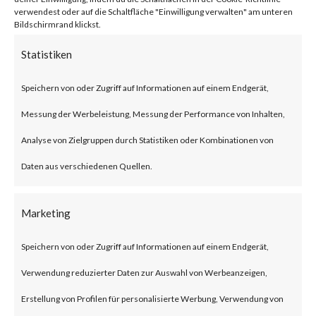
BlackLotus malware can bypass
verwendest oder auf die Schaltfläche "Einwilligung verwalten" am unteren
Bildschirmrand klickst.
UEFI Secure Boot giving itself
Statistiken
less chance to be detected as
Speichern von oder Zugriff auf Informationen auf einem Endgerät,
the malware is executed before
Messung der Werbeleistung, Messung der Performance von Inhalten,
the operating system and
Analyse von Zielgruppen durch Statistiken oder Kombinationen von
traditional OS-based security
Daten aus verschiedenen Quellen.
solutions start.Also, BlackLotus
was reportedly seen to be
Marketing
advertised and sold in
underground forums as such use
Speichern von oder Zugriff auf Informationen auf einem Endgerät,
of BlackLotus will likely increase
Verwendung reduzierter Daten zur Auswahl von Werbeanzeigen,
in attacks.What is BlackLotus?
Erstellung von Profilen für personalisierte Werbung, Verwendung von