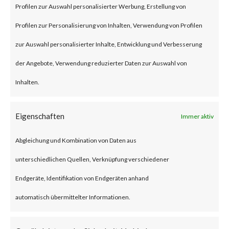
BlackLotus is a malware that
Profilen zur Auswahl personalisierter Werbung, Erstellung von
can bypass UEFI Secure Boot
Profilen zur Personalisierung von Inhalten, Verwendung von Profilen
feature to install itself and
zur Auswahl personalisierter Inhalte, Entwicklung und Verbesserung
deploys a backdoor that allows
der Angebote, Verwendung reduzierter Daten zur Auswahl von
an attacker to remotely control
Inhalten.
the compromised machines via
Eigenschaften
Immer aktiv
remote commands.BlackLotus
leverages CVE-2022-21894
Abgleichung und Kombination von Daten aus
(Secure Boot Security Feature
unterschiedlichen Quellen, Verknüpfung verschiedener
Bypass vulnerability) to bypass
Endgeräte, Identifikation von Endgeräten anhand
UEFI Secure Boot. While the
automatisch übermittelter Informationen.
vulnerability was patched by