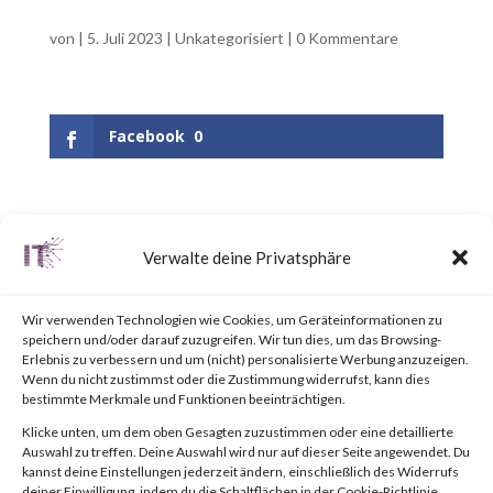
von
|
5. Juli 2023
|
Unkategorisiert
|
0 Kommentare
Facebook
0
UPDATE June 25, 2023:
Verwalte deine Privatsphäre
Updated the appendix to
include a link to the “BlackLotus
Wir verwenden Technologien wie Cookies, um Geräteinformationen zu
speichern und/oder darauf zuzugreifen. Wir tun dies, um das Browsing-
Mitigation Guide” published by
Erlebnis zu verbessern und um (nicht) personalisierte Werbung anzuzeigen.
Wenn du nicht zustimmst oder die Zustimmung widerrufst, kann dies
the National Security Agency
bestimmte Merkmale und Funktionen beeinträchtigen.
(NSA).Why is this Significant?
Klicke unten, um dem oben Gesagten zuzustimmen oder eine detaillierte
Auswahl zu treffen. Deine Auswahl wird nur auf dieser Seite angewendet. Du
This is significant because
kannst deine Einstellungen jederzeit ändern, einschließlich des Widerrufs
deiner Einwilligung, indem du die Schaltflächen in der Cookie-Richtlinie