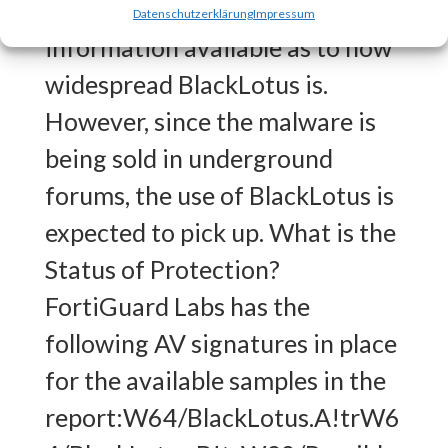
BlackLotus?There is no
Datenschutzerklärung
Impressum
information available as to how
widespread BlackLotus is.
However, since the malware is
being sold in underground
forums, the use of BlackLotus is
expected to pick up. What is the
Status of Protection?
FortiGuard Labs has the
following AV signatures in place
for the available samples in the
report:W64/BlackLotus.A!trW6