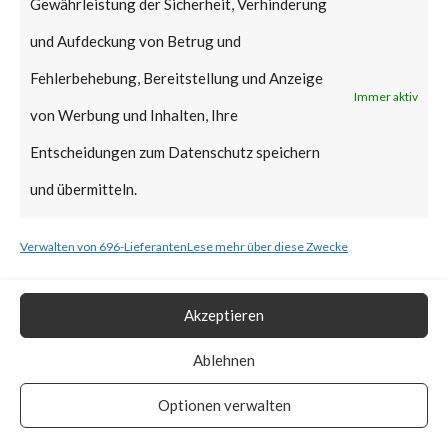
Gewährleistung der Sicherheit, Verhinderung
Microsoft in regular Patch
und Aufdeckung von Betrug und
Tuesday January 2022,
Fehlerbehebung, Bereitstellung und Anzeige
reportedly it can still be
Immer aktiv
von Werbung und Inhalten, Ihre
exploitable as the affected
Entscheidungen zum Datenschutz speichern
signed binaries are not yet in
und übermitteln.
the UEFI revocation
list.According to ESET,
Verwalten von 696-Lieferanten
Lese mehr über diese Zwecke
BlackLotus stops installation if
machines’ locales are set to
Akzeptieren
Armenia, Belarus, Kazakhstan,
Ablehnen
Moldova, Russia, and
Optionen verwalten
Ukraine.How Widespread is