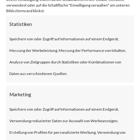
BlackLotus malware can bypass
verwendest oder auf die Schaltfläche "Einwilligung verwalten" am unteren
Bildschirmrand klickst.
UEFI Secure Boot giving itself
Statistiken
less chance to be detected as
Speichern von oder Zugriff auf Informationen auf einem Endgerät,
the malware is executed before
Messung der Werbeleistung, Messung der Performance von Inhalten,
the operating system and
Analyse von Zielgruppen durch Statistiken oder Kombinationen von
traditional OS-based security
Daten aus verschiedenen Quellen.
solutions start.Also, BlackLotus
was reportedly seen to be
Marketing
advertised and sold in
underground forums as such use
Speichern von oder Zugriff auf Informationen auf einem Endgerät,
of BlackLotus will likely increase
Verwendung reduzierter Daten zur Auswahl von Werbeanzeigen,
in attacks.What is BlackLotus?
Erstellung von Profilen für personalisierte Werbung, Verwendung von