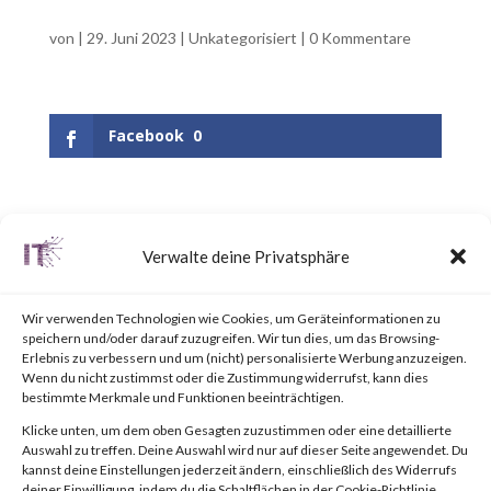
von
|
29. Juni 2023
|
Unkategorisiert
|
0 Kommentare
Facebook
0
UPDATE June 25, 2023:
Verwalte deine Privatsphäre
Updated the appendix to
include a link to the “BlackLotus
Wir verwenden Technologien wie Cookies, um Geräteinformationen zu
speichern und/oder darauf zuzugreifen. Wir tun dies, um das Browsing-
Mitigation Guide” published by
Erlebnis zu verbessern und um (nicht) personalisierte Werbung anzuzeigen.
Wenn du nicht zustimmst oder die Zustimmung widerrufst, kann dies
the National Security Agency
bestimmte Merkmale und Funktionen beeinträchtigen.
(NSA).Why is this Significant?
Klicke unten, um dem oben Gesagten zuzustimmen oder eine detaillierte
Auswahl zu treffen. Deine Auswahl wird nur auf dieser Seite angewendet. Du
This is significant because
kannst deine Einstellungen jederzeit ändern, einschließlich des Widerrufs
deiner Einwilligung, indem du die Schaltflächen in der Cookie-Richtlinie