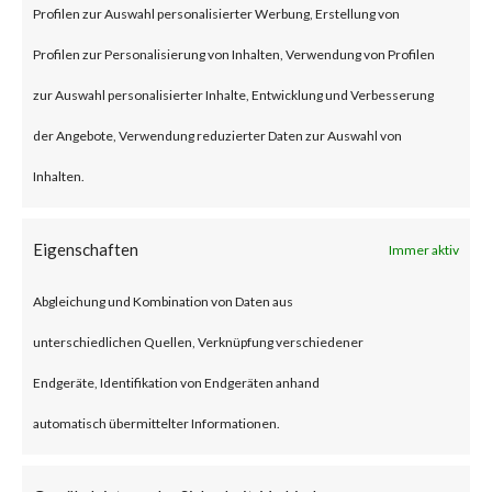
BlackLotus is a malware that
Profilen zur Auswahl personalisierter Werbung, Erstellung von
can bypass UEFI Secure Boot
Profilen zur Personalisierung von Inhalten, Verwendung von Profilen
feature to install itself and
zur Auswahl personalisierter Inhalte, Entwicklung und Verbesserung
deploys a backdoor that allows
der Angebote, Verwendung reduzierter Daten zur Auswahl von
an attacker to remotely control
Inhalten.
the compromised machines via
Eigenschaften
Immer aktiv
remote commands.BlackLotus
leverages CVE-2022-21894
Abgleichung und Kombination von Daten aus
(Secure Boot Security Feature
unterschiedlichen Quellen, Verknüpfung verschiedener
Bypass vulnerability) to bypass
Endgeräte, Identifikation von Endgeräten anhand
UEFI Secure Boot. While the
automatisch übermittelter Informationen.
vulnerability was patched by