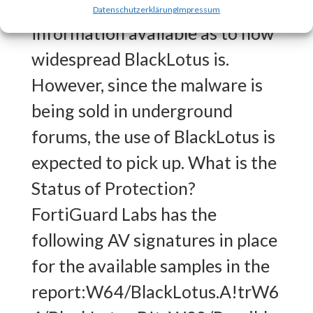
BlackLotus?There is no
Datenschutzerklärung
Impressum
information available as to how
widespread BlackLotus is.
However, since the malware is
being sold in underground
forums, the use of BlackLotus is
expected to pick up. What is the
Status of Protection?
FortiGuard Labs has the
following AV signatures in place
for the available samples in the
report:W64/BlackLotus.A!trW6