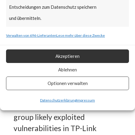
Mustang Panda group, targeted
Entscheidungen zum Datenschutz speichern
various European foreign
und übermitteln.
affairs organizations using TP-
Link routers unknowingly
Verwalten von 696-Lieferanten
Lese mehr über diese Zwecke
installed with Horse Shell
backdoor.
Akzeptieren
Ablehnen
What is the Vendor Solution?
Optionen verwalten
While initial infection vector
Datenschutzerklärung
Impressum
has not been identified, the APT
group likely exploited
vulnerabilities in TP-Link