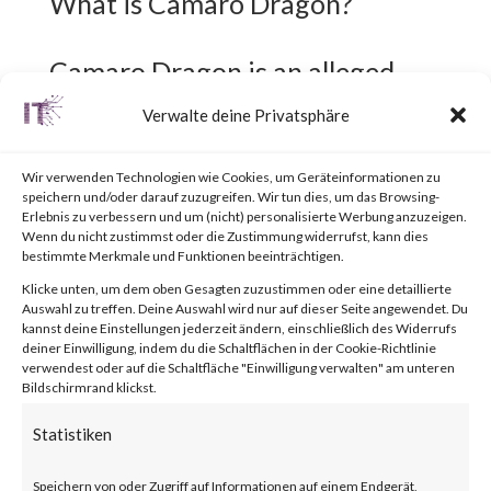
What is Camaro Dragon?
Camaro Dragon is an alleged
Chinese threat actor that has a
Verwalte deine Privatsphäre
keen interest in the foreign
Wir verwenden Technologien wie Cookies, um Geräteinformationen zu
affairs of organizations within
speichern und/oder darauf zuzugreifen. Wir tun dies, um das Browsing-
Erlebnis zu verbessern und um (nicht) personalisierte Werbung anzuzeigen.
Europe. Their activities show
Wenn du nicht zustimmst oder die Zustimmung widerrufst, kann dies
bestimmte Merkmale und Funktionen beeinträchtigen.
similarities with the Chinese
Klicke unten, um dem oben Gesagten zuzustimmen oder eine detaillierte
“Mustang Panda” APT group.
Auswahl zu treffen. Deine Auswahl wird nur auf dieser Seite angewendet. Du
kannst deine Einstellungen jederzeit ändern, einschließlich des Widerrufs
deiner Einwilligung, indem du die Schaltflächen in der Cookie-Richtlinie
verwendest oder auf die Schaltfläche "Einwilligung verwalten" am unteren
What is the Attack?
Bildschirmrand klickst.
Statistiken
Camaro Dragon targeted
Speichern von oder Zugriff auf Informationen auf einem Endgerät,