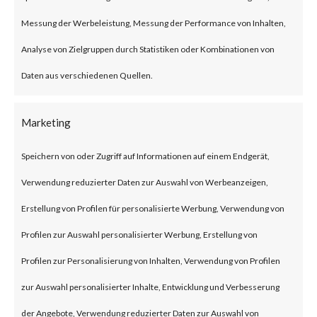
European foreign affairs
organizations using the Horse
Messung der Werbeleistung, Messung der Performance von Inhalten,
Shell backdoor malware hidden
Analyse von Zielgruppen durch Statistiken oder Kombinationen von
in modified firmware for TP-Link
Daten aus verschiedenen Quellen.
routers. While the initial
Marketing
infection vector has not been
identified, the threat actor likely
Speichern von oder Zugriff auf Informationen auf einem Endgerät,
exploited vulnerabilities in TP-
Verwendung reduzierter Daten zur Auswahl von Werbeanzeigen,
Link routers or leveraged weak
Erstellung von Profilen für personalisierte Werbung, Verwendung von
passwords.
Profilen zur Auswahl personalisierter Werbung, Erstellung von
The Horse Shell backdoor is
Profilen zur Personalisierung von Inhalten, Verwendung von Profilen
capable of performing variety
zur Auswahl personalisierter Inhalte, Entwicklung und Verbesserung
of tasks such as collecting
der Angebote, Verwendung reduzierter Daten zur Auswahl von