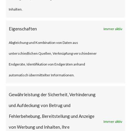
system information and sending
Inhalten.
it to Command-and-Control
Eigenschaften
Immer aktiv
(C2) servers, as well as – upload,
download, create and delete
Abgleichung und Kombination von Daten aus
files, and enumerate directories.
unterschiedlichen Quellen, Verknüpfung verschiedener
Endgeräte, Identifikation von Endgeräten anhand
Why is this Significant?
automatisch übermittelter Informationen.
This is significant because the
Gewährleistung der Sicherheit, Verhinderung
alleged China-based “Camaro
und Aufdeckung von Betrug und
Dragon” APT group that share
Fehlerbehebung, Bereitstellung und Anzeige
similarities with the infamous
Immer aktiv
von Werbung und Inhalten, Ihre