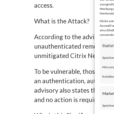
access.
zuzugreife
Werbung a
Merkmale 
What is the Attack?
Klicke unt
Auswahl wi
einschließ
verwendest
According to the advisory p
unauthenticated remote code
Statist
unmitigated Citrix NetScal
Speicher
Messung 
To be vulnerable, those prod
Kombina
an authentication, authoriza
advisory also states that Ci
Marke
and no action is required.
Speicher