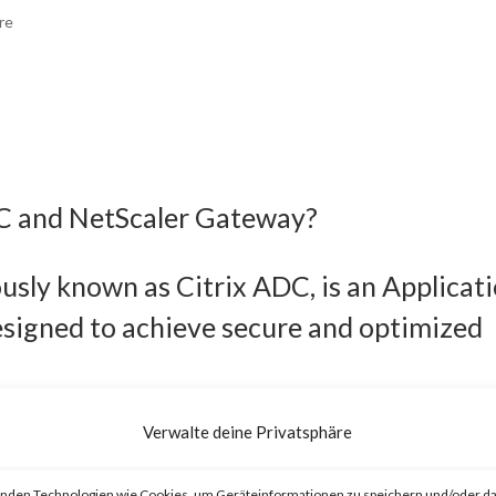
re
DC and NetScaler Gateway?
usly known as Citrix ADC, is an Applicat
esigned to achieve secure and optimized
eviously known as Citrix Gateway, is an
Verwalte deine Privatsphäre
o provide secure and optimized remote
nden Technologien wie Cookies, um Geräteinformationen zu speichern und/oder da