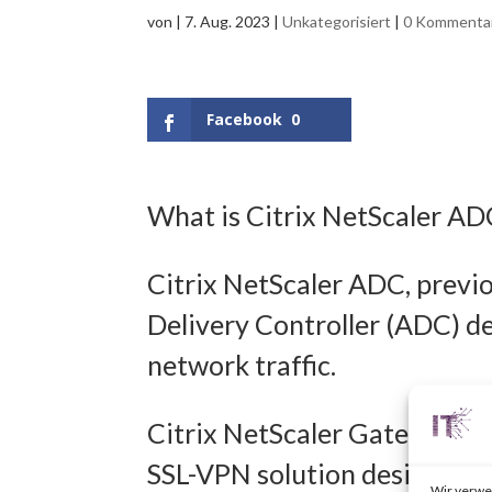
von
|
7. Aug. 2023
|
Unkategorisiert
|
0 Kommenta
Facebook
0
What is Citrix NetScaler A
Citrix NetScaler ADC, previo
Delivery Controller (ADC) d
network traffic.
Citrix NetScaler Gateway, pr
SSL-VPN solution designed t
Wir verwe