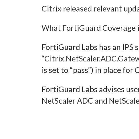
Citrix released relevant upd
und In
übermi
What FortiGuard Coverage is
FortiGuard Labs has an IPS 
“Citrix.NetScaler.ADC.Gate
is set to “pass”) in place f
FortiGuard Labs advises user
NetScaler ADC and NetScaler