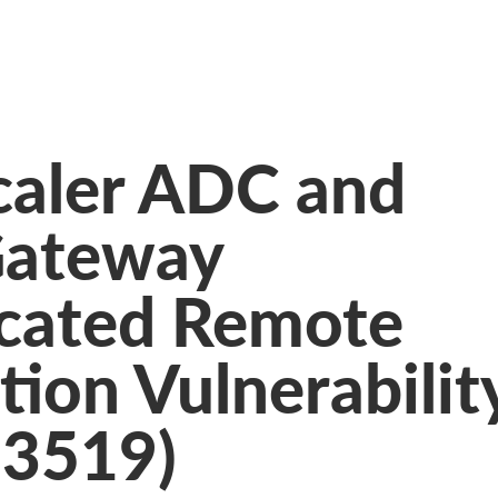
caler ADC and
Gateway
cated Remote
ion Vulnerabilit
-3519)