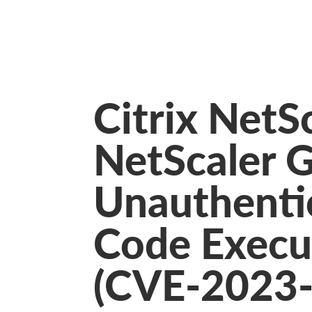
Citrix NetS
NetScaler 
Unauthenti
Code Execut
(CVE-2023