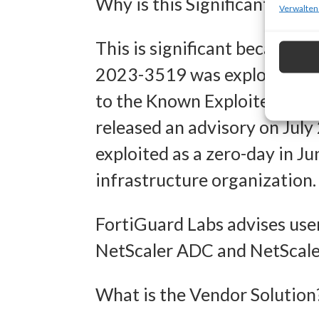
Why is this Significant?
zur Ausw
Verwalten
Verwendu
This is significant because 
Personal
2023-3519 was exploited in t
Entwick
to the Known Exploited Vulne
Inhalten
released an advisory on July
exploited as a zero-day in J
Eigens
infrastructure organization.
Abgleich
verschie
FortiGuard Labs advises user
übermitt
NetScaler ADC and NetScaler
Gewähr
What is the Vendor Solution
Betrug