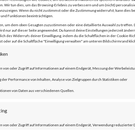
n. Wir tun dies, um das Browsing-Erlebnis zu verbessern und um (nicht) personalisi
nzuzeigen. Wenn du nicht zustimmst oder die Zustimmung widerrufst, kann dies 
und Funktionen beeinträchtigen.
en, um dem oben Gesagten zuzustimmen oder eine detaillierte Auswahl zu treffen. 
rd nur auf dieser Seite angewendet. Du kannst deine Einstellungen jederzeit ändern
lich des Widerrufs deiner Einwilligung, indem du die Schaltflächen in der Cookie-Rich
 oder auf die Schaltfläche "Einwilligung verwalten" am unteren Bildschirmrand klick
ublished by Citrix, CVE-2023-3519 is an
 execution vulnerability that affects th
iken
er ADC and NetScaler Gateway products.
n von oder Zugriff auf Informationen auf einem Endgerät, Messung der Werbeleistu
der Performance von Inhalten, Analyse von Zielgruppen durch Statistiken oder
ucts must be configured as a gateway or 
tionen von Daten aus verschiedenen Quellen.
tion and auditing (AAA) virtual server. T
trix managed servers are already mitigat
ting
n von oder Zugriff auf Informationen auf einem Endgerät, Verwendung reduzierter 