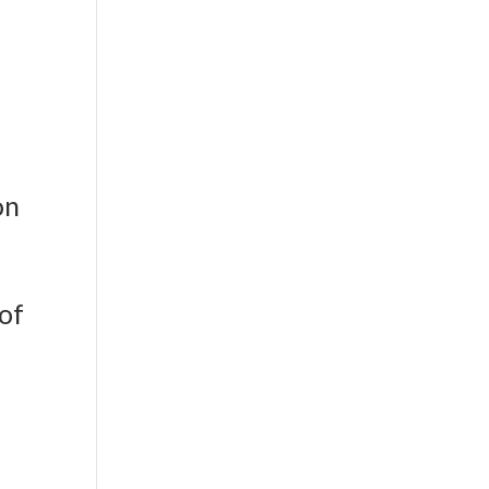
er aktiv
on
 of