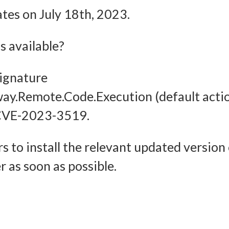
Imm
ates on July 18th, 2023.
halten, Ihre Entscheidungen zum Datenschutz speichern und
tteln.
 available?
signature
way.Remote.Code.Execution (default acti
or CVE-2023-3519.
s to install the relevant updated version
 as soon as possible.