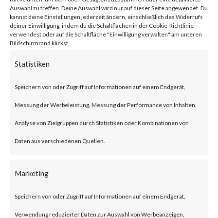
network traffic.
Auswahl zu treffen. Deine Auswahl wird nur auf dieser Seite angewendet. Du
kannst deine Einstellungen jederzeit ändern, einschließlich des Widerrufs
deiner Einwilligung, indem du die Schaltflächen in der Cookie-Richtlinie
verwendest oder auf die Schaltfläche "Einwilligung verwalten" am unteren
Citrix NetScaler Gateway,
Bildschirmrand klickst.
previously known as Citrix
Statistiken
Gateway, is an SSL-VPN solution
Speichern von oder Zugriff auf Informationen auf einem Endgerät,
designed to provide secure and
Messung der Werbeleistung, Messung der Performance von Inhalten,
optimized remote access.
Analyse von Zielgruppen durch Statistiken oder Kombinationen von
What is the Attack?
Daten aus verschiedenen Quellen.
According to the advisory
Marketing
published by Citrix, CVE-2023-
Speichern von oder Zugriff auf Informationen auf einem Endgerät,
3519 is an unauthenticated
Verwendung reduzierter Daten zur Auswahl von Werbeanzeigen,