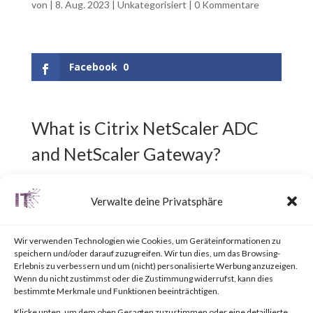
von
|
8. Aug. 2023
|
Unkategorisiert
|
0 Kommentare
Facebook
0
What is Citrix NetScaler ADC
and NetScaler Gateway?
Citrix NetScaler ADC,
Verwalte deine Privatsphäre
previously known as Citrix ADC,
Wir verwenden Technologien wie Cookies, um Geräteinformationen zu
is an Application Delivery
speichern und/oder darauf zuzugreifen. Wir tun dies, um das Browsing-
Erlebnis zu verbessern und um (nicht) personalisierte Werbung anzuzeigen.
Controller (ADC) designed to
Wenn du nicht zustimmst oder die Zustimmung widerrufst, kann dies
bestimmte Merkmale und Funktionen beeinträchtigen.
achieve secure and optimized
Klicke unten, um dem oben Gesagten zuzustimmen oder eine detaillierte