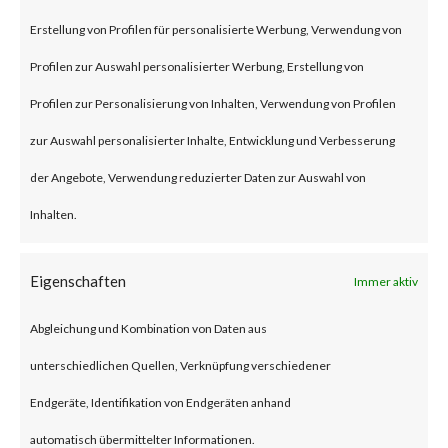
remote code execution
Erstellung von Profilen für personalisierte Werbung, Verwendung von
vulnerability that affects the
Profilen zur Auswahl personalisierter Werbung, Erstellung von
unmitigated Citrix NetScaler
Profilen zur Personalisierung von Inhalten, Verwendung von Profilen
ADC and NetScaler Gateway
zur Auswahl personalisierter Inhalte, Entwicklung und Verbesserung
products.
der Angebote, Verwendung reduzierter Daten zur Auswahl von
Inhalten.
To be vulnerable, those products
must be configured as a
Eigenschaften
Immer aktiv
gateway or as an
Abgleichung und Kombination von Daten aus
authentication, authorization
unterschiedlichen Quellen, Verknüpfung verschiedener
and auditing (AAA) virtual
Endgeräte, Identifikation von Endgeräten anhand
server. The advisory also states
automatisch übermittelter Informationen.