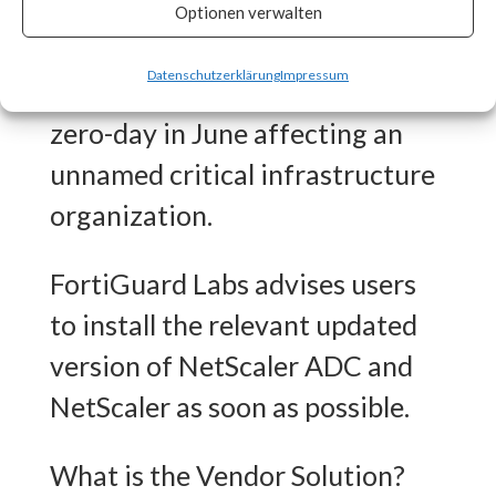
CISA released an advisory on
Optionen verwalten
July 20th stating that the
Datenschutzerklärung
Impressum
vulnerability was exploited as a
zero-day in June affecting an
unnamed critical infrastructure
organization.
FortiGuard Labs advises users
to install the relevant updated
version of NetScaler ADC and
NetScaler as soon as possible.
What is the Vendor Solution?