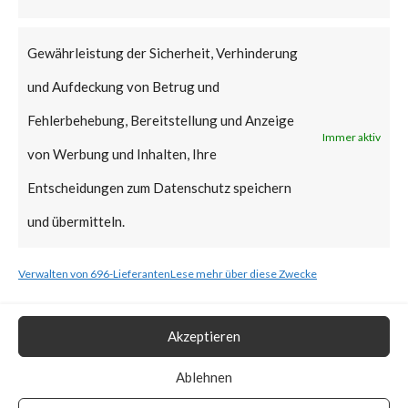
that Citrix managed servers are
already mitigated and no action
Gewährleistung der Sicherheit, Verhinderung
is required.
und Aufdeckung von Betrug und
Why is this Significant?
Fehlerbehebung, Bereitstellung und Anzeige
Immer aktiv
von Werbung und Inhalten, Ihre
This is significant because the
Entscheidungen zum Datenschutz speichern
Citrix advisory acknowledged
und übermitteln.
that CVE-2023-3519 was
Verwalten von 696-Lieferanten
Lese mehr über diese Zwecke
exploited in the wild. Also, CISA
added the vulnerability to the
Akzeptieren
Known Exploited Vulnerabilities
Catalog on July 19th, 2023.
Ablehnen