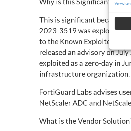
Why is this Significant?
zur Ausw
Verwalten
Verwendu
This is significant because 
Personal
2023-3519 was exploited in t
Entwick
to the Known Exploited Vulne
Inhalten
released an advisory on July
exploited as a zero-day in J
Eigens
infrastructure organization.
Abgleich
verschie
FortiGuard Labs advises user
übermitt
NetScaler ADC and NetScaler
Gewähr
What is the Vendor Solution
Betrug