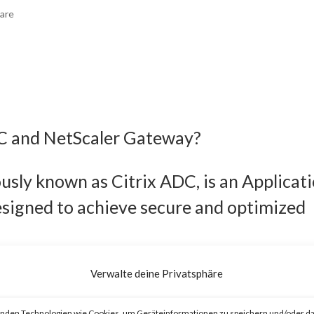
are
DC and NetScaler Gateway?
usly known as Citrix ADC, is an Applicat
esigned to achieve secure and optimized
eviously known as Citrix Gateway, is an
Verwalte deine Privatsphäre
o provide secure and optimized remote
nden Technologien wie Cookies, um Geräteinformationen zu speichern und/oder da