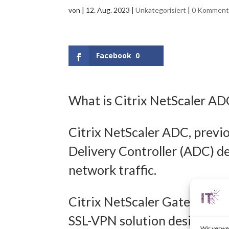
von
|
12. Aug. 2023
|
Unkategorisiert
|
0 Komment
Facebook
0
What is Citrix NetScaler A
Citrix NetScaler ADC, previo
Delivery Controller (ADC) d
network traffic.
Citrix NetScaler Gateway, pr
SSL-VPN solution designed t
Wir verwe