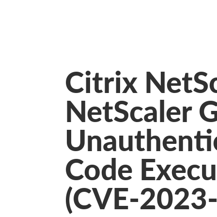
Citrix NetS
NetScaler 
Unauthenti
Code Execut
(CVE-2023