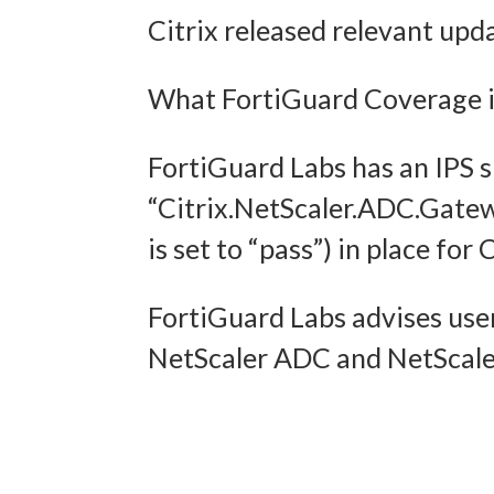
Citrix released relevant upd
und In
übermi
What FortiGuard Coverage is
FortiGuard Labs has an IPS 
“Citrix.NetScaler.ADC.Gate
is set to “pass”) in place f
FortiGuard Labs advises user
NetScaler ADC and NetScaler