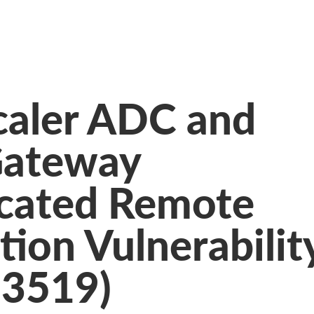
caler ADC and
Gateway
cated Remote
ion Vulnerabilit
-3519)