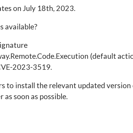
Imm
ates on July 18th, 2023.
halten, Ihre Entscheidungen zum Datenschutz speichern und
tteln.
 available?
signature
way.Remote.Code.Execution (default acti
or CVE-2023-3519.
s to install the relevant updated version
 as soon as possible.