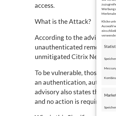
access.
zuzugreife
Werbung a
Merkmale 
What is the Attack?
Klicke unt
Auswahl wi
einschließ
verwendest
According to the advisory p
unauthenticated remote code
Statist
unmitigated Citrix NetScal
Speicher
Messung 
To be vulnerable, those prod
Kombina
an authentication, authoriza
advisory also states that Ci
Marke
and no action is required.
Speicher