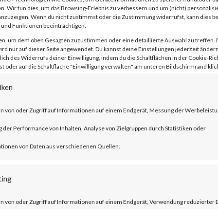
n. Wir tun dies, um das Browsing-Erlebnis zu verbessern und um (nicht) personalisi
nzuzeigen. Wenn du nicht zustimmst oder die Zustimmung widerrufst, kann dies 
und Funktionen beeinträchtigen.
en, um dem oben Gesagten zuzustimmen oder eine detaillierte Auswahl zu treffen. 
rd nur auf dieser Seite angewendet. Du kannst deine Einstellungen jederzeit ändern
lich des Widerrufs deiner Einwilligung, indem du die Schaltflächen in der Cookie-Rich
 oder auf die Schaltfläche "Einwilligung verwalten" am unteren Bildschirmrand klick
ublished by Citrix, CVE-2023-3519 is an
 execution vulnerability that affects th
iken
er ADC and NetScaler Gateway products.
n von oder Zugriff auf Informationen auf einem Endgerät, Messung der Werbeleistu
der Performance von Inhalten, Analyse von Zielgruppen durch Statistiken oder
ucts must be configured as a gateway or 
tionen von Daten aus verschiedenen Quellen.
tion and auditing (AAA) virtual server. T
trix managed servers are already mitigat
ting
n von oder Zugriff auf Informationen auf einem Endgerät, Verwendung reduzierter 