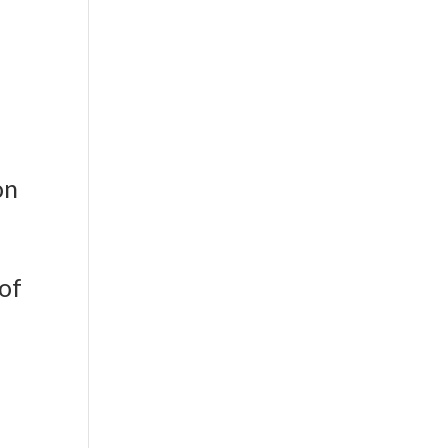
er aktiv
on
 of