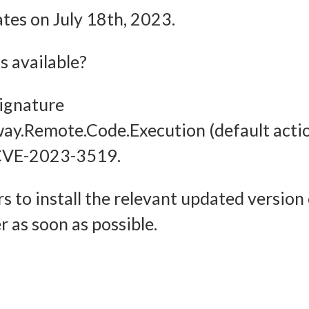
Imm
ates on July 18th, 2023.
halten, Ihre Entscheidungen zum Datenschutz speichern und
tteln.
 available?
signature
way.Remote.Code.Execution (default acti
or CVE-2023-3519.
s to install the relevant updated version
 as soon as possible.