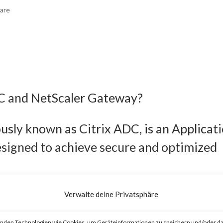
are
DC and NetScaler Gateway?
usly known as Citrix ADC, is an Applicat
esigned to achieve secure and optimized
eviously known as Citrix Gateway, is an
Verwalte deine Privatsphäre
o provide secure and optimized remote
nden Technologien wie Cookies, um Geräteinformationen zu speichern und/oder da