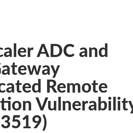
caler ADC and
Gateway
cated Remote
ion Vulnerabilit
-3519)