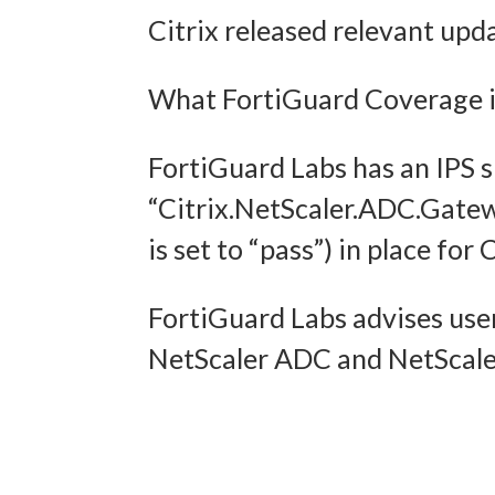
Citrix released relevant upd
und In
übermi
What FortiGuard Coverage is
FortiGuard Labs has an IPS 
“Citrix.NetScaler.ADC.Gate
is set to “pass”) in place f
FortiGuard Labs advises user
NetScaler ADC and NetScaler