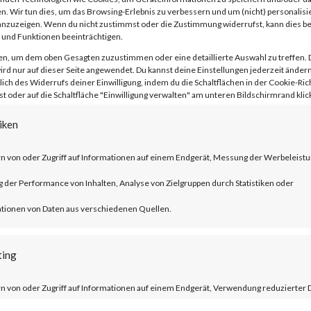
n. Wir tun dies, um das Browsing-Erlebnis zu verbessern und um (nicht) personalisi
nzuzeigen. Wenn du nicht zustimmst oder die Zustimmung widerrufst, kann dies 
und Funktionen beeinträchtigen.
en, um dem oben Gesagten zuzustimmen oder eine detaillierte Auswahl zu treffen. 
rd nur auf dieser Seite angewendet. Du kannst deine Einstellungen jederzeit ändern
lich des Widerrufs deiner Einwilligung, indem du die Schaltflächen in der Cookie-Rich
 oder auf die Schaltfläche "Einwilligung verwalten" am unteren Bildschirmrand klick
ublished by Citrix, CVE-2023-3519 is an
 execution vulnerability that affects th
iken
er ADC and NetScaler Gateway products.
n von oder Zugriff auf Informationen auf einem Endgerät, Messung der Werbeleistu
der Performance von Inhalten, Analyse von Zielgruppen durch Statistiken oder
ucts must be configured as a gateway or 
tionen von Daten aus verschiedenen Quellen.
tion and auditing (AAA) virtual server. T
trix managed servers are already mitigat
ting
n von oder Zugriff auf Informationen auf einem Endgerät, Verwendung reduzierter 