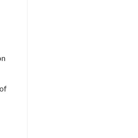
er aktiv
on
 of