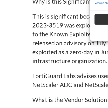
Why is this Significant?
zur Ausw
Verwalten
Verwendu
This is significant because 
Personal
2023-3519 was exploited in t
Entwick
to the Known Exploited Vulne
Inhalten
released an advisory on July
exploited as a zero-day in J
Eigens
infrastructure organization.
Abgleich
verschie
FortiGuard Labs advises user
übermitt
NetScaler ADC and NetScaler
Gewähr
What is the Vendor Solution
Betrug