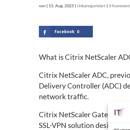
von
|
15. Aug. 2023
|
Unkategorisiert
|
0 Komment
Facebook
0
What is Citrix NetScaler A
Citrix NetScaler ADC, previo
Delivery Controller (ADC) d
network traffic.
Citrix NetScaler Gateway, pr
SSL-VPN solution designed t
Wir verwe