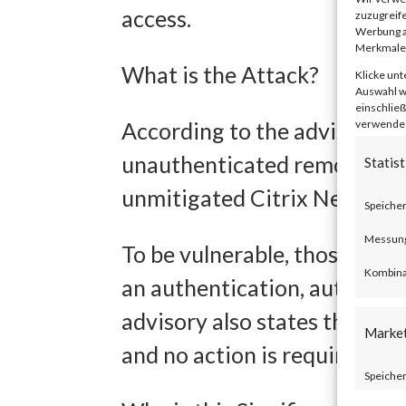
access.
zuzugreife
Werbung a
Merkmale 
What is the Attack?
Klicke unt
Auswahl wi
einschließ
verwendest
According to the advisory p
unauthenticated remote code
Statist
unmitigated Citrix NetScal
Speicher
Messung 
To be vulnerable, those prod
Kombina
an authentication, authoriza
advisory also states that Ci
Marke
and no action is required.
Speicher