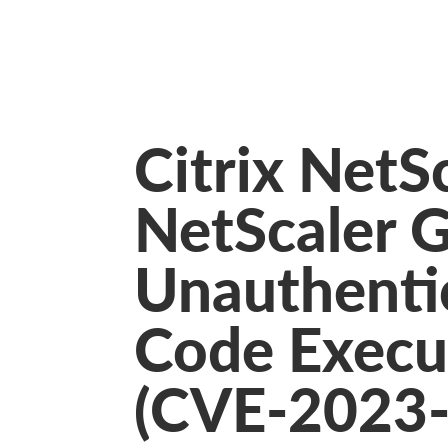
Citrix NetS
NetScaler 
Unauthenti
Code Execut
(CVE-2023