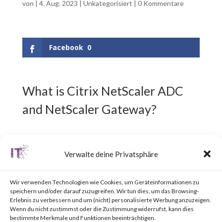
von
|
4. Aug. 2023
|
Unkategorisiert
|
0 Kommentare
Facebook
0
What is Citrix NetScaler ADC
and NetScaler Gateway?
Citrix NetScaler ADC,
Verwalte deine Privatsphäre
previously known as Citrix ADC,
is an Application Delivery
Wir verwenden Technologien wie Cookies, um Geräteinformationen zu
speichern und/oder darauf zuzugreifen. Wir tun dies, um das Browsing-
Controller (ADC) designed to
Erlebnis zu verbessern und um (nicht) personalisierte Werbung anzuzeigen.
Wenn du nicht zustimmst oder die Zustimmung widerrufst, kann dies
achieve secure and optimized
bestimmte Merkmale und Funktionen beeinträchtigen.