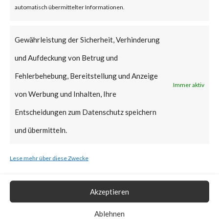
that Citrix managed servers are
automatisch übermittelter Informationen.
already mitigated and no action
is required.
Gewährleistung der Sicherheit, Verhinderung
und Aufdeckung von Betrug und
Why is this Significant?
Fehlerbehebung, Bereitstellung und Anzeige
Immer aktiv
von Werbung und Inhalten, Ihre
This is significant because the
Entscheidungen zum Datenschutz speichern
Citrix advisory acknowledged
und übermitteln.
that CVE-2023-3519 was
exploited in the wild. Also, CISA
Lese mehr über diese Zwecke
added the vulnerability to the
Known Exploited Vulnerabilities
Akzeptieren
Catalog on July 19th, 2023.
Ablehnen