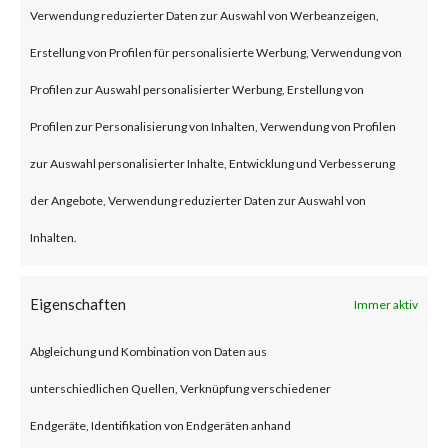
remote code execution
Verwendung reduzierter Daten zur Auswahl von Werbeanzeigen,
vulnerability that affects the
Erstellung von Profilen für personalisierte Werbung, Verwendung von
unmitigated Citrix NetScaler
Profilen zur Auswahl personalisierter Werbung, Erstellung von
ADC and NetScaler Gateway
Profilen zur Personalisierung von Inhalten, Verwendung von Profilen
products.
zur Auswahl personalisierter Inhalte, Entwicklung und Verbesserung
der Angebote, Verwendung reduzierter Daten zur Auswahl von
To be vulnerable, those products
Inhalten.
must be configured as a
gateway or as an
Eigenschaften
Immer aktiv
authentication, authorization
Abgleichung und Kombination von Daten aus
and auditing (AAA) virtual
unterschiedlichen Quellen, Verknüpfung verschiedener
server. The advisory also states
Endgeräte, Identifikation von Endgeräten anhand