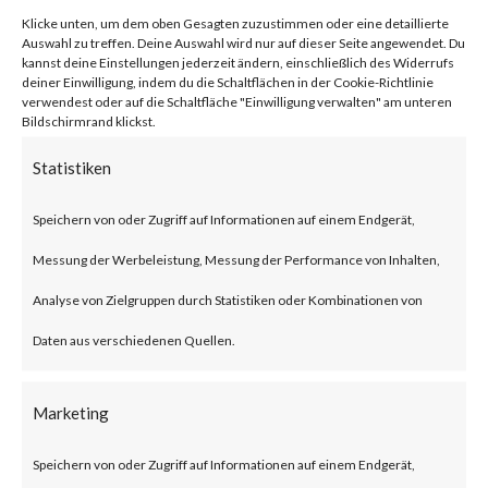
network traffic.
Klicke unten, um dem oben Gesagten zuzustimmen oder eine detaillierte
Auswahl zu treffen. Deine Auswahl wird nur auf dieser Seite angewendet. Du
kannst deine Einstellungen jederzeit ändern, einschließlich des Widerrufs
Citrix NetScaler Gateway,
deiner Einwilligung, indem du die Schaltflächen in der Cookie-Richtlinie
verwendest oder auf die Schaltfläche "Einwilligung verwalten" am unteren
Bildschirmrand klickst.
previously known as Citrix
Gateway, is an SSL-VPN solution
Statistiken
designed to provide secure and
Speichern von oder Zugriff auf Informationen auf einem Endgerät,
optimized remote access.
Messung der Werbeleistung, Messung der Performance von Inhalten,
Analyse von Zielgruppen durch Statistiken oder Kombinationen von
What is the Attack?
Daten aus verschiedenen Quellen.
According to the advisory
Marketing
published by Citrix, CVE-2023-
3519 is an unauthenticated
Speichern von oder Zugriff auf Informationen auf einem Endgerät,