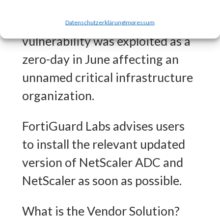
CISA released an advisory on
July 20th stating that the
Datenschutzerklärung
Impressum
vulnerability was exploited as a
zero-day in June affecting an
unnamed critical infrastructure
organization.
FortiGuard Labs advises users
to install the relevant updated
version of NetScaler ADC and
NetScaler as soon as possible.
What is the Vendor Solution?