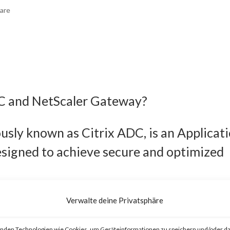
are
DC and NetScaler Gateway?
usly known as Citrix ADC, is an Applicat
esigned to achieve secure and optimized
eviously known as Citrix Gateway, is an
Verwalte deine Privatsphäre
o provide secure and optimized remote
nden Technologien wie Cookies, um Geräteinformationen zu speichern und/oder da