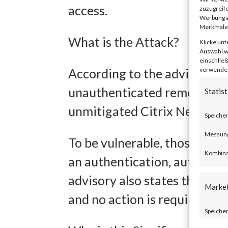
access.
zuzugreife
Werbung a
Merkmale 
What is the Attack?
Klicke unt
Auswahl wi
einschließ
verwendest
According to the advisory p
unauthenticated remote code
Statist
unmitigated Citrix NetScal
Speicher
Messung 
To be vulnerable, those prod
Kombina
an authentication, authoriza
advisory also states that Ci
Marke
and no action is required.
Speicher