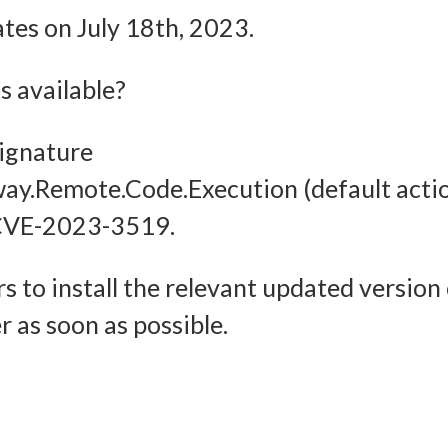
Imm
ates on July 18th, 2023.
halten, Ihre Entscheidungen zum Datenschutz speichern und
tteln.
 available?
signature
way.Remote.Code.Execution (default acti
or CVE-2023-3519.
s to install the relevant updated version
 as soon as possible.