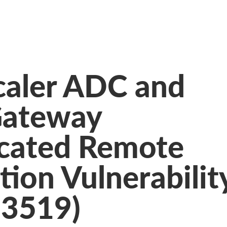
caler ADC and
Gateway
cated Remote
ion Vulnerabilit
-3519)