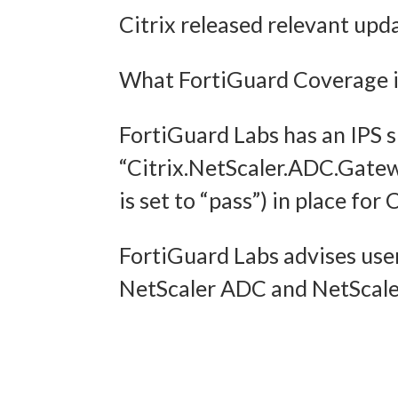
Citrix released relevant upd
und In
übermi
What FortiGuard Coverage is
FortiGuard Labs has an IPS 
“Citrix.NetScaler.ADC.Gate
is set to “pass”) in place f
FortiGuard Labs advises user
NetScaler ADC and NetScaler