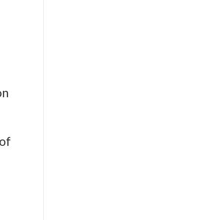
er aktiv
on
 of