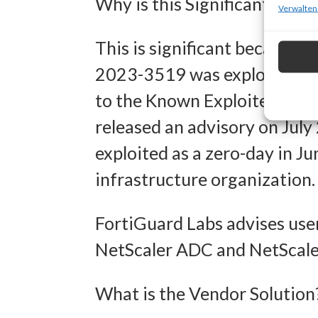
Why is this Significant?
zur Ausw
Verwalten
Verwendu
This is significant because 
Personal
2023-3519 was exploited in t
Entwick
to the Known Exploited Vulne
Inhalten
released an advisory on July
exploited as a zero-day in J
Eigens
infrastructure organization.
Abgleich
verschie
FortiGuard Labs advises user
übermitt
NetScaler ADC and NetScaler
Gewähr
What is the Vendor Solution
Betrug