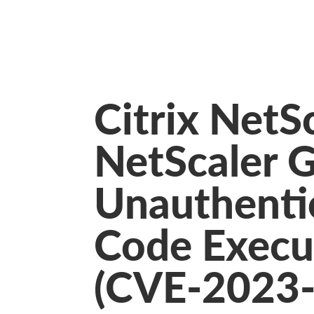
Citrix NetS
NetScaler 
Unauthenti
Code Execut
(CVE-2023