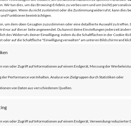
n. Wir tun dies, um das Browsing-Erlebnis zu verbessern und um (nicht) personalisi
nzuzeigen. Wenn du nicht zustimmst oder die Zustimmung widerrufst, kann dies 
und Funktionen beeinträchtigen.
en, um dem oben Gesagten zuzustimmen oder eine detaillierte Auswahl zu treffen. 
rd nur auf dieser Seite angewendet. Du kannst deine Einstellungen jederzeit ändern
lich des Widerrufs deiner Einwilligung, indem du die Schaltflächen in der Cookie-Rich
 oder auf die Schaltfläche "Einwilligung verwalten" am unteren Bildschirmrand klick
ublished by Citrix, CVE-2023-3519 is an
 execution vulnerability that affects th
iken
er ADC and NetScaler Gateway products.
n von oder Zugriff auf Informationen auf einem Endgerät, Messung der Werbeleistu
der Performance von Inhalten, Analyse von Zielgruppen durch Statistiken oder
ucts must be configured as a gateway or 
tionen von Daten aus verschiedenen Quellen.
tion and auditing (AAA) virtual server. T
trix managed servers are already mitigat
ting
n von oder Zugriff auf Informationen auf einem Endgerät, Verwendung reduzierter 