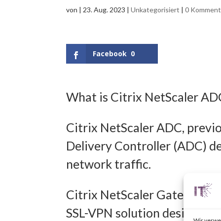
von
|
23. Aug. 2023
|
Unkategorisiert
|
0 Komment
Facebook
0
What is Citrix NetScaler A
Citrix NetScaler ADC, previo
Delivery Controller (ADC) d
network traffic.
Citrix NetScaler Gateway, pr
SSL-VPN solution designed t
Wir verwe