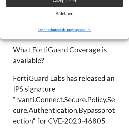
Akzeptieren
patches as soon as they are
Ablehnen
made available and track vendor
advisory for any updates. [ Link ]
Datenschutzerklärung
Impressum
What FortiGuard Coverage is
available?
FortiGuard Labs has released an
IPS signature
“Ivanti.Connect.Secure.Policy.Se
cure.Authentication.Bypassprot
ection” for CVE-2023-46805.