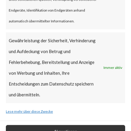
vulnerabilities have been added
Endgeräte, Identifikation von Endgeräten anhand
to CISA’s Known Exploited
automatisch übermittelter Informationen.
Vulnerabilities (KEV) catalog.
Gewährleistung der Sicherheit, Verhinderung
What is the Vendor Solution?
und Aufdeckung von Betrug und
Fehlerbehebung, Bereitstellung und Anzeige
At the time of posting, there is
Immer aktiv
von Werbung und Inhalten, Ihre
no patch available; Ivanti has
Entscheidungen zum Datenschutz speichern
released workarounds as the
und übermitteln.
two new vulnerabilities are
actively being exploited in the
Lese mehr über diese Zwecke
wild. FortiGuard Labs strongly
recommends users to apply