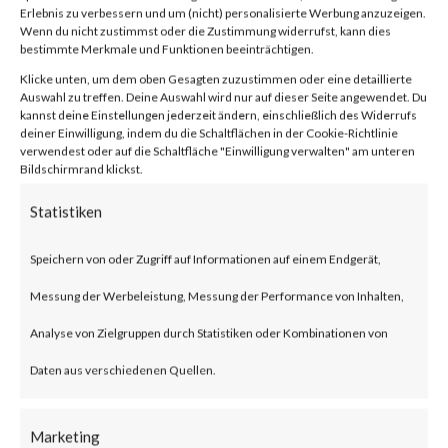
von
|
1. Feb. 2024
|
Unkategorisiert
|
0 Kommentare
Erlebnis zu verbessern und um (nicht) personalisierte Werbung anzuzeigen.
Wenn du nicht zustimmst oder die Zustimmung widerrufst, kann dies
bestimmte Merkmale und Funktionen beeinträchtigen.
Klicke unten, um dem oben Gesagten zuzustimmen oder eine detaillierte
Facebook
0
Auswahl zu treffen. Deine Auswahl wird nur auf dieser Seite angewendet. Du
kannst deine Einstellungen jederzeit ändern, einschließlich des Widerrufs
deiner Einwilligung, indem du die Schaltflächen in der Cookie-Richtlinie
verwendest oder auf die Schaltfläche "Einwilligung verwalten" am unteren
Bildschirmrand klickst.
What is the Vulnerability?
Statistiken
Ivanti recently published an
advisory on two vulnerabilities
Speichern von oder Zugriff auf Informationen auf einem Endgerät,
on Jan 10, 2024 affecting Ivanti
Messung der Werbeleistung, Messung der Performance von Inhalten,
Connect Secure (ICS) and Ivanti
Analyse von Zielgruppen durch Statistiken oder Kombinationen von
Policy Secure Gateways (CVE-
Daten aus verschiedenen Quellen.
2023-46805 and CVE-2024-
Marketing
21887). The vulnerabilities are