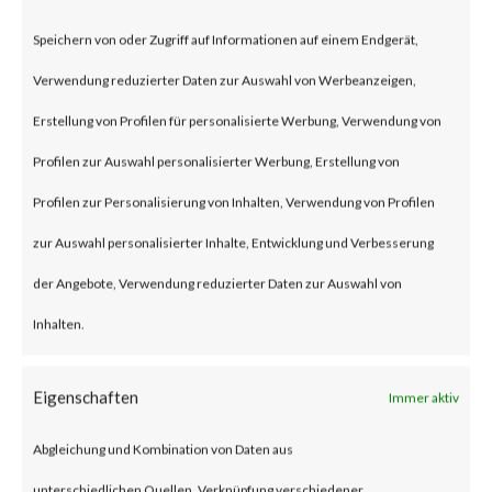
an authentication bypass and
Speichern von oder Zugriff auf Informationen auf einem Endgerät,
command injection
Verwendung reduzierter Daten zur Auswahl von Werbeanzeigen,
vulnerabilities, respectively in
Erstellung von Profilen für personalisierte Werbung, Verwendung von
the web component of affected
Profilen zur Auswahl personalisierter Werbung, Erstellung von
application. According to the
Profilen zur Personalisierung von Inhalten, Verwendung von Profilen
vendor advisory, when chained
zur Auswahl personalisierter Inhalte, Entwicklung und Verbesserung
together, exploiting these
der Angebote, Verwendung reduzierter Daten zur Auswahl von
vulnerabilities when chained
Inhalten.
together may allow attackers to
run commands without the need
Eigenschaften
Immer aktiv
for authentication on the
Abgleichung und Kombination von Daten aus
compromised system. Both
unterschiedlichen Quellen, Verknüpfung verschiedener