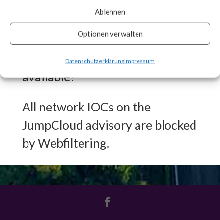
engaged in other malicious
Ablehnen
activities.
Optionen verwalten
What FortiGuard Coverage is
Datenschutzerklärung
Impressum
available?
All network IOCs on the
JumpCloud advisory are blocked
by Webfiltering.