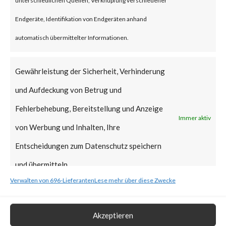
Why is this Significant?
Endgeräte, Identifikation von Endgeräten anhand
automatisch übermittelter Informationen.
This is significant because it is a
new supply chain attack,
Gewährleistung der Sicherheit, Verhinderung
following another notable
und Aufdeckung von Betrug und
supply-chain attack that hit 3CX
Fehlerbehebung, Bereitstellung und Anzeige
Immer aktiv
in March of this year. While this
von Werbung und Inhalten, Ihre
attack is believed to be
Entscheidungen zum Datenschutz speichern
financially motivated, the
und übermitteln.
perpetrators may have deployed
Verwalten von 696-Lieferanten
Lese mehr über diese Zwecke
destructive malware
(ransomware, wipers, etc.) or
Akzeptieren