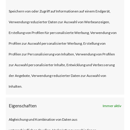
According to the advisory
Speichern von oder Zugriff auf Informationen auf einem Endgerät,
published by JumpCloud, an
Verwendung reduzierter Daten zur Auswahl von Werbeanzeigen,
unnamed nation-state threat
Erstellung von Profilen für personalisierte Werbung, Verwendung von
actor compromised the
Profilen zur Auswahl personalisierter Werbung, Erstellung von
company’s systems through a
Profilen zur Personalisierung von Inhalten, Verwendung von Profilen
spear-phishing attack in late
zur Auswahl personalisierter Inhalte, Entwicklung und Verbesserung
June 2023. While the details of
der Angebote, Verwendung reduzierter Daten zur Auswahl von
the attack were not released,
Inhalten.
the attack was allegedly
intended to steal
Eigenschaften
Immer aktiv
cryptocurrency and affected
Abgleichung und Kombination von Daten aus
JumpCloud customers.
unterschiedlichen Quellen, Verknüpfung verschiedener