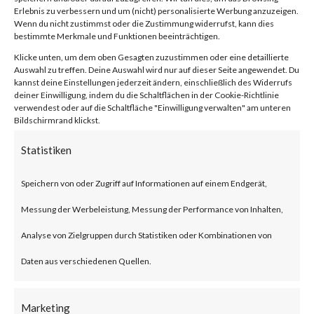
Facebook
0
Erlebnis zu verbessern und um (nicht) personalisierte Werbung anzuzeigen.
Wenn du nicht zustimmst oder die Zustimmung widerrufst, kann dies
bestimmte Merkmale und Funktionen beeinträchtigen.
Klicke unten, um dem oben Gesagten zuzustimmen oder eine detaillierte
What is JumpCloud?
Auswahl zu treffen. Deine Auswahl wird nur auf dieser Seite angewendet. Du
kannst deine Einstellungen jederzeit ändern, einschließlich des Widerrufs
deiner Einwilligung, indem du die Schaltflächen in der Cookie-Richtlinie
JumpCloud is a U.S. based IT
verwendest oder auf die Schaltfläche "Einwilligung verwalten" am unteren
Bildschirmrand klickst.
service provider that offers
Statistiken
central access control and
device management centralized
Speichern von oder Zugriff auf Informationen auf einem Endgerät,
user, device and application
Messung der Werbeleistung, Messung der Performance von Inhalten,
management for enterprises.
Analyse von Zielgruppen durch Statistiken oder Kombinationen von
Daten aus verschiedenen Quellen.
What is the Attack?
Marketing