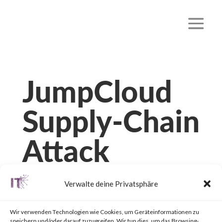
JumpCloud
Supply-Chain
Attack
von
|
23. Juli 2023
|
Unkategorisiert
|
0 Kommentare
Verwalte deine Privatsphäre
Wir verwenden Technologien wie Cookies, um Geräteinformationen zu
speichern und/oder darauf zuzugreifen. Wir tun dies, um das Browsing-