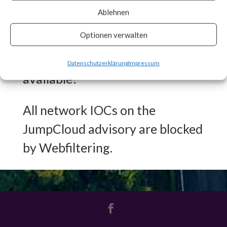
engaged in other malicious
Ablehnen
activities.
Optionen verwalten
What FortiGuard Coverage is
Datenschutzerklärung
Impressum
available?
All network IOCs on the
JumpCloud advisory are blocked
by Webfiltering.