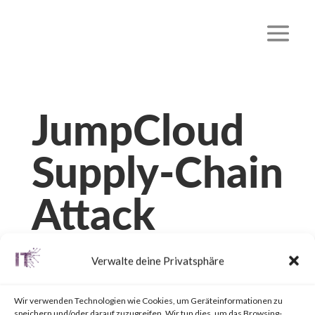
JumpCloud
Supply-Chain
Attack
von
|
21. Juli 2023
|
Unkategorisiert
|
0 Kommentare
Verwalte deine Privatsphäre
Wir verwenden Technologien wie Cookies, um Geräteinformationen zu
speichern und/oder darauf zuzugreifen. Wir tun dies, um das Browsing-