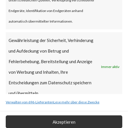
Why is this Significant?
Endgeräte, Identifikation von Endgeräten anhand
automatisch übermittelter Informationen.
This is significant because it is a
new supply chain attack,
Gewährleistung der Sicherheit, Verhinderung
following another notable
und Aufdeckung von Betrug und
supply-chain attack that hit 3CX
Fehlerbehebung, Bereitstellung und Anzeige
Immer aktiv
in March of this year. While this
von Werbung und Inhalten, Ihre
attack is believed to be
Entscheidungen zum Datenschutz speichern
financially motivated, the
und übermitteln.
perpetrators may have deployed
Verwalten von 696-Lieferanten
Lese mehr über diese Zwecke
destructive malware
(ransomware, wipers, etc.) or
Akzeptieren