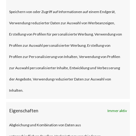
According to the advisory
Speichern von oder Zugriff auf Informationen auf einem Endgerät,
published by JumpCloud, an
Verwendung reduzierter Daten zur Auswahl von Werbeanzeigen,
unnamed nation-state threat
Erstellung von Profilen für personalisierte Werbung, Verwendung von
actor compromised the
Profilen zur Auswahl personalisierter Werbung, Erstellung von
company’s systems through a
Profilen zur Personalisierung von Inhalten, Verwendung von Profilen
spear-phishing attack in late
zur Auswahl personalisierter Inhalte, Entwicklung und Verbesserung
June 2023. While the details of
der Angebote, Verwendung reduzierter Daten zur Auswahl von
the attack were not released,
Inhalten.
the attack was allegedly
intended to steal
Eigenschaften
Immer aktiv
cryptocurrency and affected
Abgleichung und Kombination von Daten aus
JumpCloud customers.
unterschiedlichen Quellen, Verknüpfung verschiedener