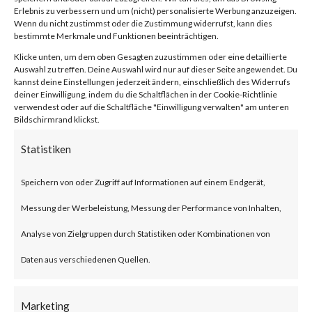
Facebook
0
Erlebnis zu verbessern und um (nicht) personalisierte Werbung anzuzeigen.
Wenn du nicht zustimmst oder die Zustimmung widerrufst, kann dies
bestimmte Merkmale und Funktionen beeinträchtigen.
Klicke unten, um dem oben Gesagten zuzustimmen oder eine detaillierte
What is JumpCloud?
Auswahl zu treffen. Deine Auswahl wird nur auf dieser Seite angewendet. Du
kannst deine Einstellungen jederzeit ändern, einschließlich des Widerrufs
deiner Einwilligung, indem du die Schaltflächen in der Cookie-Richtlinie
JumpCloud is a U.S. based IT
verwendest oder auf die Schaltfläche "Einwilligung verwalten" am unteren
Bildschirmrand klickst.
service provider that offers
Statistiken
central access control and
device management centralized
Speichern von oder Zugriff auf Informationen auf einem Endgerät,
user, device and application
Messung der Werbeleistung, Messung der Performance von Inhalten,
management for enterprises.
Analyse von Zielgruppen durch Statistiken oder Kombinationen von
Daten aus verschiedenen Quellen.
What is the Attack?
Marketing