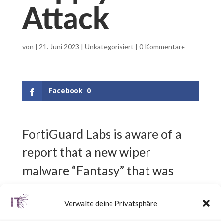
Attack
von
|
21. Juni 2023
|
Unkategorisiert
|
0 Kommentare
Facebook
0
FortiGuard Labs is aware of a
report that a new wiper
malware “Fantasy” that was
deployed by potentially
Verwalte deine Privatsphäre
leveraging an unidentified