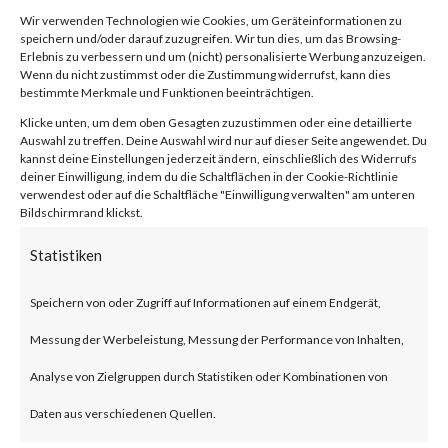
software commonly used in the
Wir verwenden Technologien wie Cookies, um Geräteinformationen zu
diamond industry. The report
speichern und/oder darauf zuzugreifen. Wir tun dies, um das Browsing-
Erlebnis zu verbessern und um (nicht) personalisierte Werbung anzuzeigen.
Wenn du nicht zustimmst oder die Zustimmung widerrufst, kann dies
states that Fantasy wiper
bestimmte Merkmale und Funktionen beeinträchtigen.
victims were observed in South
Klicke unten, um dem oben Gesagten zuzustimmen oder eine detaillierte
Auswahl zu treffen. Deine Auswahl wird nur auf dieser Seite angewendet. Du
Africa, Israel, and Hong Kong.
kannst deine Einstellungen jederzeit ändern, einschließlich des Widerrufs
deiner Einwilligung, indem du die Schaltflächen in der Cookie-Richtlinie
The wiper malware reportedly
verwendest oder auf die Schaltfläche "Einwilligung verwalten" am unteren
Bildschirmrand klickst.
targets over 300 file extensions
Statistiken
for files to overwrite and
delete.Why is this Significant?
Speichern von oder Zugriff auf Informationen auf einem Endgerät,
This is significant because
Messung der Werbeleistung, Messung der Performance von Inhalten,
Fantasy is a new wiper malware
Analyse von Zielgruppen durch Statistiken oder Kombinationen von
that overwrites and deletes files
Daten aus verschiedenen Quellen.