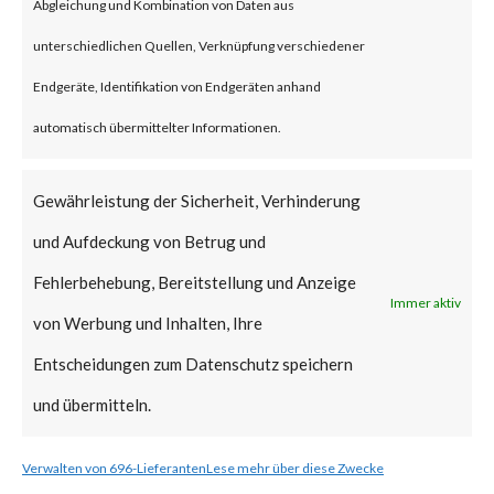
malware that overwrites and
Abgleichung und Kombination von Daten aus
deletes files on compromised
unterschiedlichen Quellen, Verknüpfung verschiedener
machines. Fantasy wiper was
Endgeräte, Identifikation von Endgeräten anhand
reportedly executed using a
automatisch übermittelter Informationen.
batch file dropped by another
malware named “Sandals”.
Gewährleistung der Sicherheit, Verhinderung
Sandals malware leverages
und Aufdeckung von Betrug und
credentials and hostnames
Fehlerbehebung, Bereitstellung und Anzeige
Immer aktiv
collected by the threat actor
von Werbung und Inhalten, Ihre
prior to the deployment of
Entscheidungen zum Datenschutz speichern
Sandals and Fantasy for lateral
und übermitteln.
movement in victim’s
Verwalten von 696-Lieferanten
Lese mehr über diese Zwecke
network.Fantasy wiper also