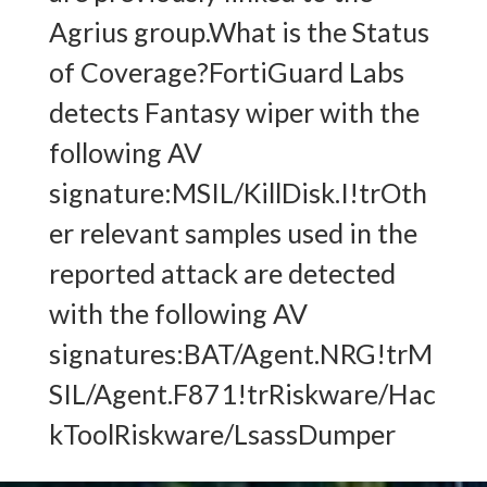
Agrius group.What is the Status
of Coverage?FortiGuard Labs
detects Fantasy wiper with the
following AV
signature:MSIL/KillDisk.I!trOth
er relevant samples used in the
reported attack are detected
with the following AV
signatures:BAT/Agent.NRG!trM
SIL/Agent.F871!trRiskware/Hac
kToolRiskware/LsassDumper