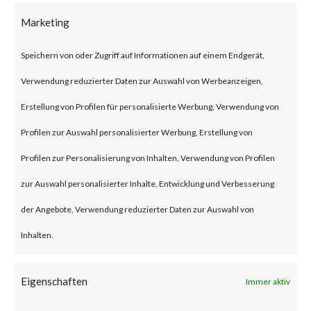
on compromised machines and
Marketing
have victimized multiple
organizations. Fantasy wiper is
Speichern von oder Zugriff auf Informationen auf einem Endgerät,
believed to have been deployed
Verwendung reduzierter Daten zur Auswahl von Werbeanzeigen,
to the victims’ machines
Erstellung von Profilen für personalisierte Werbung, Verwendung von
through update mechanism of
Profilen zur Auswahl personalisierter Werbung, Erstellung von
an unidentified software
Profilen zur Personalisierung von Inhalten, Verwendung von Profilen
commonly used in the diamond
zur Auswahl personalisierter Inhalte, Entwicklung und Verbesserung
industry, which classifies the
der Angebote, Verwendung reduzierter Daten zur Auswahl von
attack as a supply-chain
Inhalten.
attack.What is Fantasy Wiper?
Eigenschaften
Fantasy wiper is a destructive
Immer aktiv