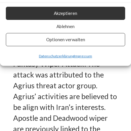
deletes Windows event logs, all
Akzeptieren
files in system drive and file
Ablehnen
system cache memory and
Optionen verwalten
overwrites the Master Boot
Record (MBR).Who is behind the
Datenschutzerklärung
Impressum
Fantasy Wiper Attack?The
attack was attributed to the
Agrius threat actor group.
Agrius’ activities are believed to
be align with Iran’s interests.
Apostle and Deadwood wiper
are previously linked to the